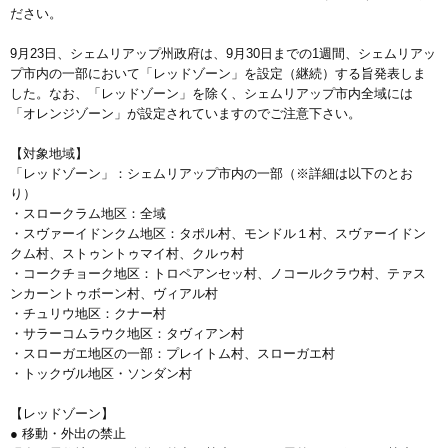
ださい。
9月23日、シェムリアップ州政府は、9月30日までの1週間、シェムリアッ
プ市内の一部において「レッドゾーン」を設定（継続）する旨発表しま
した。なお、「レッドゾーン」を除く、シェムリアップ市内全域には
「オレンジゾーン」が設定されていますのでご注意下さい。
【対象地域】
「レッドゾーン」：シェムリアップ市内の一部（※詳細は以下のとお
り）
・スロークラム地区：全域
・スヴァーイドンクム地区：タポル村、モンドル１村、スヴァーイドン
クム村、ストゥントゥマイ村、クルゥ村
・コークチョーク地区：トロペアンセッ村、ノコールクラウ村、テァス
ンカーントゥボーン村、ヴィアル村
・チュリウ地区：クナー村
・サラーコムラウク地区：タヴィアン村
・スローガエ地区の一部：プレイトム村、スローガエ村
・トックヴル地区・ソンダン村
【レッドゾーン】
● 移動・外出の禁止