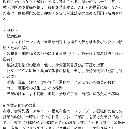
現在の居住地からの移動・外出は禁止される。屋外のスポーツも禁止。
村・地区の境界線を越える移動を禁止する。これらの措置に従わなかっ
た者は、移動手段の差し押さえを含む関連法令の定める罰則を適用され
る。
＜例外＞
・緊急医療
・「レッドゾーン」内で当局が指定する場所で行う検査及びワクチン接
種のための移動
・公務員・軍関係者の公務による移動（但し、身分証明書及び許可証が
必要）
・緊急援助物資の配布（但し、身分証明書及び許可証が必要）
・公立・私立の医療・薬局関係者の移動（但し、身分証明書及び許可証
が必要）
・消防、電気、浄水、食料管理、通信サービスにかかる職員の移動
・ゴミ・廃棄物の収集にかかる移動
・当局の指示による隔離・退院・治療終了後、自宅に戻るための移動
● 企業活動等の禁止
市場、食料品店、アルコール販売を含め、レッドゾーン区域内の全ての
営業活動は、一時的に停止される。なお、営業許可を受けた業務であっ
ても、夜間（21時から翌日3時まで）の営業は禁止される（但し、緊急医
療、薬局、ガソリンスタンド・ガス供給、公共サービス等を除く）。