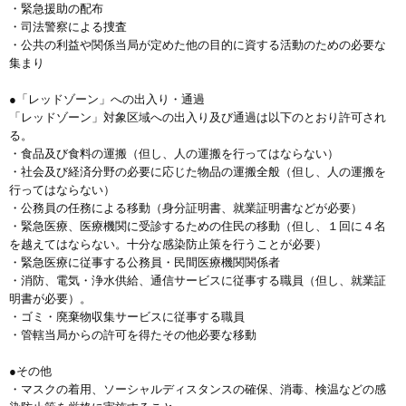
・緊急援助の配布
・司法警察による捜査
・公共の利益や関係当局が定めた他の目的に資する活動のための必要な
集まり
●「レッドゾーン」への出入り・通過
「レッドゾーン」対象区域への出入り及び通過は以下のとおり許可され
る。
・食品及び食料の運搬（但し、人の運搬を行ってはならない）
・社会及び経済分野の必要に応じた物品の運搬全般（但し、人の運搬を
行ってはならない）
・公務員の任務による移動（身分証明書、就業証明書などが必要）
・緊急医療、医療機関に受診するための住民の移動（但し、１回に４名
を越えてはならない。十分な感染防止策を行うことが必要）
・緊急医療に従事する公務員・民間医療機関関係者
・消防、電気・浄水供給、通信サービスに従事する職員（但し、就業証
明書が必要）。
・ゴミ・廃棄物収集サービスに従事する職員
・管轄当局からの許可を得たその他必要な移動
●その他
・マスクの着用、ソーシャルディスタンスの確保、消毒、検温などの感