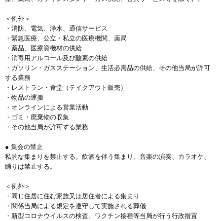
＜例外＞
・消防、電気、浄水、通信サービス
・緊急医療、公立・私立の医療機関、薬局
・薬品、医療資機材の供給
・消毒用アルコール及び酸素の供給
・ガソリン・ガスステーション、生活必需品の供給、その他当局が許可
する業務
・レストラン・食堂（テイクアウト販売）
・物品の運搬
・オンラインによる営業活動
・ゴミ・廃棄物の収集
・その他当局が許可する業務
● 集会の禁止
私的な集まりを禁止する。飲酒を伴う集まり、音楽の演奏、カラオケ、
踊りは禁止する。
＜例外＞
・同じ住居に住む家族又は居住者による集まり
・関係当局による規定を遵守して実施される葬儀
・新型コロナウイルスの検査、ワクチン接種等当局が行う行政措置