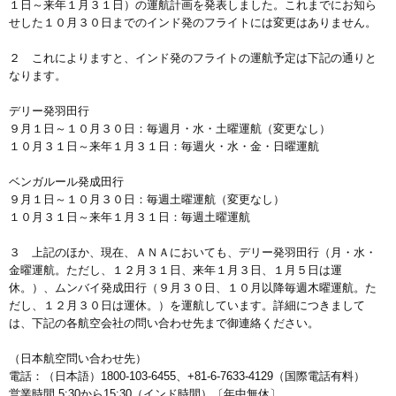
１日～来年１月３１日）の運航計画を発表しました。これまでにお知ら
せした１０月３０日までのインド発のフライトには変更はありません。
２ これによりますと、インド発のフライトの運航予定は下記の通りと
なります。
デリー発羽田行
９月１日～１０月３０日：毎週月・水・土曜運航（変更なし）
１０月３１日～来年１月３１日：毎週火・水・金・日曜運航
ベンガルール発成田行
９月１日～１０月３０日：毎週土曜運航（変更なし）
１０月３１日～来年１月３１日：毎週土曜運航
３ 上記のほか、現在、ＡＮＡにおいても、デリー発羽田行（月・水・
金曜運航。ただし、１２月３１日、来年１月３日、１月５日は運
休。）、ムンバイ発成田行（９月３０日、１０月以降毎週木曜運航。た
だし、１２月３０日は運休。）を運航しています。詳細につきまして
は、下記の各航空会社の問い合わせ先まで御連絡ください。
（日本航空問い合わせ先）
電話：（日本語）1800-103-6455、+81-6-7633-4129（国際電話有料）
営業時間 5:30から15:30（インド時間）〔年中無休〕