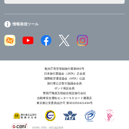
情報発信ツール
観光庁長官登録旅行業第883号
日本旅行業協会（JATA）正会員
国際航空運送協会（IATA）公認
旅行業公正取引協議会会員
ボンド保証会員
警視庁職員互助組合指定旅行会社
自動車安全運転センターＳＤカード優遇店
東京都公安委員会許可 第301052421434号
ISO/IEC 27001：2022 認証取得