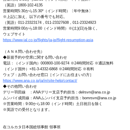
（英語）1800-102-4135
営業時間5:30から15:30*（インド時間）〔年中無休〕
※上記に加え、以下の番号でも対応。
（英語）011-23323174，011-23327608，011-23324923
営業時間9:00から18:00（インド時間）※(土)(日)を除く。
ウェブサイト
https://www.jal.co.jp/flights/ja-jp/flight-resumption-asia
（ＡＮＡ問い合わせ先）
◆新規予約や空席に関する問い合わせ
電話：（インド国内）000800-100-9274 ※24時間対応 ※通話無料
（インド国外）+81-3-4332-6868 ※24時間対応 ※有料
ウェブ：お問い合わせ窓口［インドにお住まいの方］
https://www.ana.co.jp/ja/in/site-help/contact/
◆その他問い合わせ
デリー羽田線 ：ANAデリー支店予約担当：delrsvn@ana.co.jp
ムンバイ成田線：ANAムンバイ支店予約担当：bomrsvn@ana.co.jp
※営業時間：9:00から18:00（インド時間）土日祝日を除く
※英語での受付となります。
在コルカタ日本国総領事館 領事班