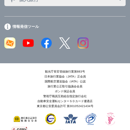
情報発信ツール
観光庁長官登録旅行業第883号
日本旅行業協会（JATA）正会員
国際航空運送協会（IATA）公認
旅行業公正取引協議会会員
ボンド保証会員
警視庁職員互助組合指定旅行会社
自動車安全運転センターＳＤカード優遇店
東京都公安委員会許可 第301052421434号