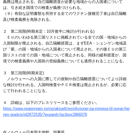
義務は廃止される。自己隔離措置が必要な地域からの入国者について
は、引き続き国境での検査が義務づけられる。
（９）有効な証明書類を所持する全てのワクチン接種完了者は自己隔離
及び検査義務を免除される。
２ 第二段階(時期未定：10月後半に検討が行われる)
ＥＵのいわゆる第三国リストに掲載されている全ての国・地域からの
入国制限が廃止される。自己隔離措置は、まずEEA・シェンゲン地域及
び「紫」の国・地域からの入国者について廃止され、その後ＥＵの第三
国リストの全ての国・地域について廃止される。同様の緩和措置が、国
境での検査義務や入国前の登録義務についても適用されることになる。
３ 第三段階(時期未定)
ノルウェーへの入国に際しての規制や自己隔離措置についてより詳細
な検討が行われる。入国時検査やＰＣＲ検査は廃止されるが、必要に応
じて行われることになる。
４ 詳細は、以下のプレスリリースをご参照ください。
https://www.regjeringen.no/no/aktuelt/restriksjoner-pa-innreise-til-norge-fjer
nes-gradvis/id2872535/?expand=factbox2866078
在ノルウェー日本国大使館 領事班