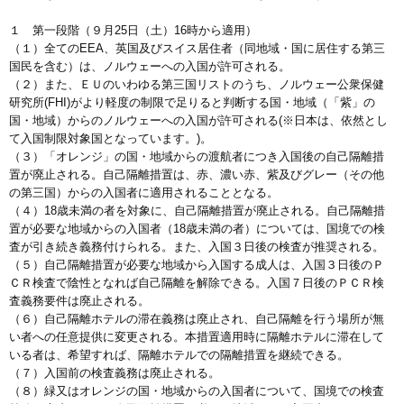
１ 第一段階（９月25日（土）16時から適用）
（１）全てのEEA、英国及びスイス居住者（同地域・国に居住する第三
国民を含む）は、ノルウェーへの入国が許可される。
（２）また、ＥＵのいわゆる第三国リストのうち、ノルウェー公衆保健
研究所(FHI)がより軽度の制限で足りると判断する国・地域（「紫」の
国・地域）からのノルウェーへの入国が許可される(※日本は、依然とし
て入国制限対象国となっています。)。
（３）「オレンジ」の国・地域からの渡航者につき入国後の自己隔離措
置が廃止される。自己隔離措置は、赤、濃い赤、紫及びグレー（その他
の第三国）からの入国者に適用されることとなる。
（４）18歳未満の者を対象に、自己隔離措置が廃止される。自己隔離措
置が必要な地域からの入国者（18歳未満の者）については、国境での検
査が引き続き義務付けられる。また、入国３日後の検査が推奨される。
（５）自己隔離措置が必要な地域から入国する成人は、入国３日後のＰ
ＣＲ検査で陰性となれば自己隔離を解除できる。入国７日後のＰＣＲ検
査義務要件は廃止される。
（６）自己隔離ホテルの滞在義務は廃止され、自己隔離を行う場所が無
い者への任意提供に変更される。本措置適用時に隔離ホテルに滞在して
いる者は、希望すれば、隔離ホテルでの隔離措置を継続できる。
（７）入国前の検査義務は廃止される。
（８）緑又はオレンジの国・地域からの入国者について、国境での検査