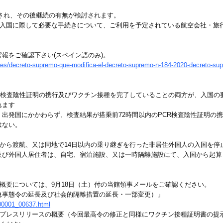
用され、その後継続の有無が検討されます。
め入国に際して必要な手続きについて、ご利用を予定されている航空会社・旅
報をご確認下さい(スペイン語のみ)。
les/decreto-supremo-que-modifica-el-decreto-supremo-n-184-2020-decreto-s
CR検査陰性証明の携行及びワクチン接種を完了していることの両方が、入国の要
れます
出発国にかかわらず、検査結果が搭乗前72時間以内のPCR検査陰性証明の
はない。
カから渡航、又は同地で14日以内の乗り継ぎを行った非居住外国人の入国を
及び外国人居住者は、自宅、宿泊施設、又は一時隔離施設にて、入国から起算
の概要については、9月18日（土）付の当館領事メールをご確認ください。
急事態令の延長及び社会的隔離措置の延長・一部変更）」
000001_00637.html
のプレスリリースの概要（今回最高令の修正と同様にワクチン接種証明書の提