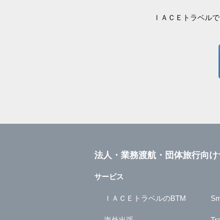
ＩＡＣＥトラベルで
法人・業務渡航・団体旅行向け
サービス
ＩＡＣＥトラベルのBTM
Sm
海外出張
Tr