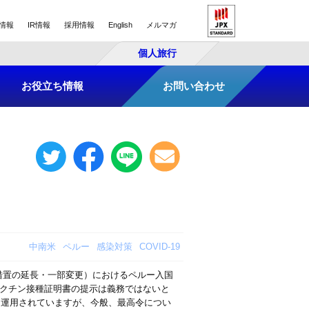
情報
IR情報
採用情報
English
メルマガ
個人旅行
お役立ち情報
お問い合わせ
中南米
ペルー
感染対策
COVID-19
離措置の延長・一部変更）におけるペルー入国
ワクチン接種証明書の提示は義務ではないと
て運用されていますが、今般、最高令につい