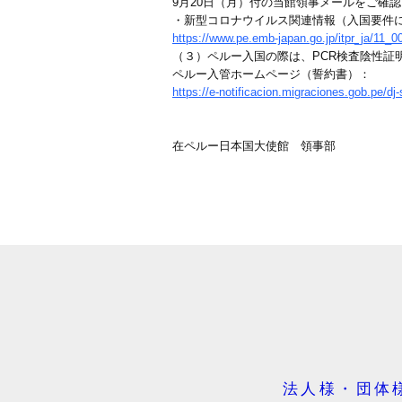
9月20日（月）付の当館領事メールをご確
・新型コロナウイルス関連情報（入国要件
https://www.pe.emb-japan.go.jp/itpr_ja/11_
（３）ペルー入国の際は、PCR検査陰性証
ペルー入管ホームページ（誓約書）：
https://e-notificacion.migraciones.gob.pe/dj-
在ペルー日本国大使館 領事部
法人様・団体