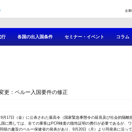
企業
代行
各国の出入国条件
セミナー・イベント
コラム
変更：ペルー入国要件の修正
にて、9月17日（金）に公表された最高令（国家緊急事態令の延長及び社会的隔
入国に際しては、全ての乗客はPCR検査の陰性証明の携行が必要であるが、
に同様の趣旨のペルー保健省の発表があり、9月20日（月）より同発表に沿っ