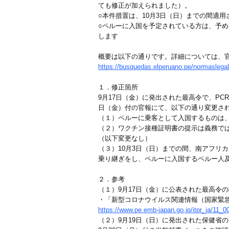
ても修正が加えられました）。
○本件措置は、10月3日（日）までの間適
○ペルーに入国を予定されている方は、予
します
概要は以下の通りです。詳細については、官
https://busquedas.elperuano.pe/normaslega
１．修正箇所
9月17日（金）に発出された最高令で、P
日（金）付の官報にて、以下の通り変更さ
（１）ペルーに乗客として入国するものは、
（２）ワクチン接種証明書の提示は義務で
（以下変更なし）
（３）10月3日（日）までの間、南アフリ
乗り継ぎをし、ペルーに入国するペルー人
２．参考
（１）9月17日（金）に公表された最高令
・「新型コロナウイルス関連情報（国家緊
https://www.pe.emb-japan.go.jp/itpr_ja/11_
（２）9月19日（日）に発出された保健省