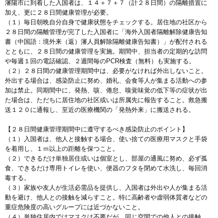
瀋陽市に到着した入国者は、１４＋７＋７（計２８日間）の隔離措置に
加え、更に２８日間健康管理が必要。
（１）毎日朝晩自分自身で健康状態をチェックする。居住地の社区から
２８日間の隔離管理が完了した入国者に「海外入国者隔離解除健康告知
書（中国語：境外来（返）瀋人員解除隔離健康告知書）」が配付される
とともに、２８日間の健康管理を実施。期間中、担当者の定期的な訪問
や毎週１回の電話確認、２週間毎のPCR検査（無料）も実施する。
（２）２８日間の健康管理期間中は、必要がなければ外出しないこと。
外出する場合は、感染防止に努め、婚礼、会食等人が集まる活動への参
加は禁止。同期間中に、発熱、咳、倦怠、嗅覚味覚の低下等の症状が出
た場合は、ただちに居住地の社区或いは所属先に報告すること。救急搬
送１２０に通報し、至近の医療機関の「発熱外来」に搬送される。
【２８日間健康管理期間中に遵守するべき感染防止のポイント】
（１）入国者は、他人と接触する場合、使い捨ての医療用マスクと手袋
を着用し、１ｍ以上の距離を保つこと。
（２）できるだけ単独居住或いは個室とし、部屋の通風に努め、必ず孤
食、できるだけ専用トイレを使い、便器のフタを閉めて水洗し、毎回消
毒する。
（３）家族や友人が生活必需品を提供し、入国者は外出や人が集まる活
動を避け、他人との接触を減らすこと。特に高齢者や虚弱体質者などの
重症危険度の高いグループには近づかないこと。
（４）単独住居内ではマスクは不要だが、同じ空間での他人との接触