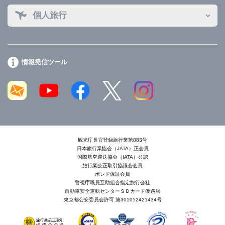
個人旅行
情報発信ツール
観光庁長官登録旅行業第883号
日本旅行業協会（JATA）正会員
国際航空運送協会（IATA）公認
旅行業公正取引協議会会員
ボンド保証会員
警視庁職員互助組合指定旅行会社
自動車安全運転センターＳＤカード優遇店
東京都公安委員会許可 第301052421434号