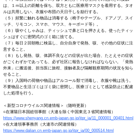
は、１ｍ以上の距離を保ち、双方ともに医療用マスクを着用する。タオ
ルは共用しない、衣服や布団の天日干しを励行する。
（５）頻繁に触れる物品は消毒する（椅子やテーブル、ドアノブ、スイ
ッチ、リモコン、スマホ、マウス、キーボード等）。
（６）咳やくしゃみは、ティッシュで鼻と口を押さえる。使ったティッ
シュはすぐに密閉式のゴミ箱に捨てる。
（７）毎日２回朝晩に検温し、自分自身で発熱、咳、その他の症状に注
意すること。
（８）もし発熱、咳、体調不良などの症状が出た場合、たとえその症状
がごくわずかであっても、必ず社区に報告しなければならない。「発熱
外来」に搬送後、担当医に旅程、接触者及び隔離観察期間の状況を知ら
せること。
（９）入国時の荷物や物品はアルコール類で消毒し、衣服や靴は洗う。
不要物品と生活ゴミはゴミ袋に密閉し、医療ゴミとして感染防止に配慮
した処理を行う。
＜新型コロナウイルス関連情報＞（随時更新）
○在瀋陽日本国総領事館（大連を除く中国東北３省関連情報）
https://www.shenyang.cn.emb-japan.go.jp/itpr_ja/11_000001_00401.html
○在大連領事事務所（大連市の関連情報）
https://www.dalian.cn.emb-japan.go.jp/itpr_ja/00_000514.html