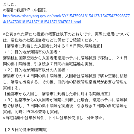
ました。
○瀋陽市政府HP（中国語）
http://www.shenyang.gov.cn/html/SY/154759618154137/15475427993577
4/154759618154137/1815413716347021.html
○公表された新たな措置の概要は以下のとおりです。実際に運用について
は、居住地の社区担当者などに併せてご確認ください。
【瀋陽市に到着した入国者に対する２８日間の隔離措置】
（１）目的地が瀋陽市の入国者：
瀋陽桃仙国際空港から入国者用指定ホテルに隔離状態で移動し、２１日
間の集中隔離後、引き続き７日間の自宅隔離を実施。
（２）目的地が瀋陽市以外の入国者：
瀋陽市での１４日間の集中隔離後、入国者は隔離状態で駅や空港に移動
し、瀋陽を出発する。その後、目的地の防疫管理指当局が必要な管理を
実施する。
【他都市から入国し、瀋陽市に到着した者に対する隔離措置】
（３）他都市からの入国者が瀋陽に到着した場合、指定ホテルに隔離状
態で移動し、７日間の集中隔離を実施後、引き続き７日間の自宅隔離を
実施。同時にPCR検査等も実施。
○自宅隔離中は単独居住、トイレは単独使用し、外出禁止。
【２８日間健康管理期間】