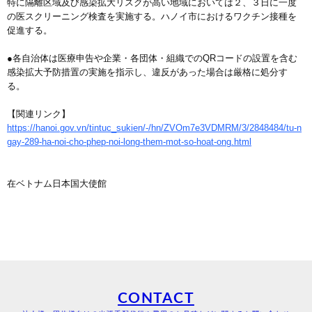
特に隔離区域及び感染拡大リスクが高い地域においては２、３日に一度
の医スクリーニング検査を実施する。ハノイ市におけるワクチン接種を
促進する。
●各自治体は医療申告や企業・各団体・組織でのQRコードの設置を含む
感染拡大予防措置の実施を指示し、違反があった場合は厳格に処分す
る。
【関連リンク】
https://hanoi.gov.vn/tintuc_sukien/-/hn/ZVOm7e3VDMRM/3/2848484/tu-n
gay-289-ha-noi-cho-phep-noi-long-them-mot-so-hoat-ong.html
在ベトナム日本国大使館
CONTACT