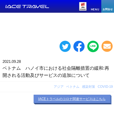
お問合せ
MENU
2021.09.28
ベトナム ハノイ市における社会隔離措置の緩和:再
開される活動及びサービスの追加について
アジア
ベトナム
感染対策
COVID-19
IACEトラベルの
コロナ関連サービス
はこちら