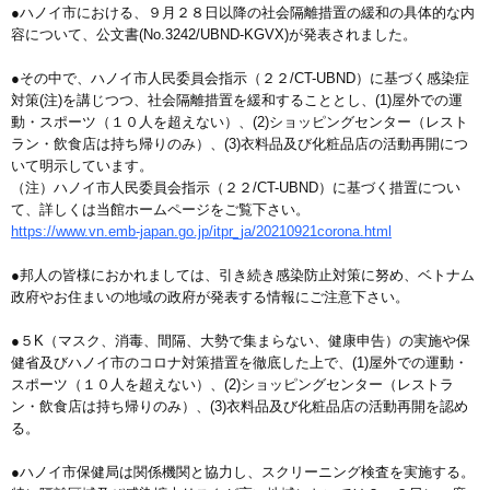
●ハノイ市における、９月２８日以降の社会隔離措置の緩和の具体的な内
容について、公文書(No.3242/UBND-KGVX)が発表されました。
●その中で、ハノイ市人民委員会指示（２２/CT-UBND）に基づく感染症
対策(注)を講じつつ、社会隔離措置を緩和することとし、(1)屋外での運
動・スポーツ（１０人を超えない）、(2)ショッピングセンター（レスト
ラン・飲食店は持ち帰りのみ）、(3)衣料品及び化粧品店の活動再開につ
いて明示しています。
（注）ハノイ市人民委員会指示（２２/CT-UBND）に基づく措置につい
て、詳しくは当館ホームページをご覧下さい。
https://www.vn.emb-japan.go.jp/itpr_ja/20210921corona.html
●邦人の皆様におかれましては、引き続き感染防止対策に努め、ベトナム
政府やお住まいの地域の政府が発表する情報にご注意下さい。
●５K（マスク、消毒、間隔、大勢で集まらない、健康申告）の実施や保
健省及びハノイ市のコロナ対策措置を徹底した上で、(1)屋外での運動・
スポーツ（１０人を超えない）、(2)ショッピングセンター（レストラ
ン・飲食店は持ち帰りのみ）、(3)衣料品及び化粧品店の活動再開を認め
る。
●ハノイ市保健局は関係機関と協力し、スクリーニング検査を実施する。