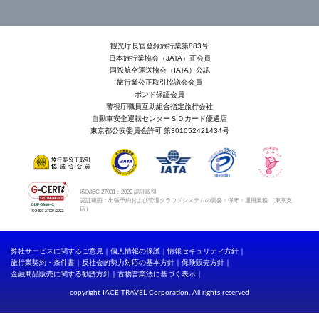
観光庁長官登録旅行業第883号
日本旅行業協会（JATA）正会員
国際航空運送協会（IATA）公認
旅行業公正取引協議会会員
ボンド保証会員
警視庁職員互助組合指定旅行会社
自動車安全運転センターＳＤカード優遇店
東京都公安委員会許可 第301052421434号
ISO/IEC 27001：2022 認証取得
認証範囲：出張予約および管理クラウドシステムの開発・保守・運用業務 （東京支
店）
弊社サービスに関するご意見
個人情報の保護
情報セキュリティ方針
旅行業契約・条件書
反社会的勢力対応の基本方針
保険販売方針
金融商品販売に関する勧誘方針
古物営業法に基づく表示
copyright IACE TRAVEL Corporation. All rights reserved