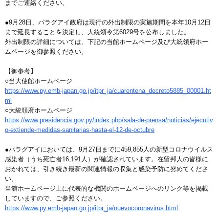
までご連絡ください。
●9月28日、パラグアイ政府は現行の外出制限の実施期間を本年10月12日
まで延長することを決定し、大統領令第6029号を公布しました。
外出制限の詳細については、下記の当館ホームページ及び大統領府ホー
ムページを御参照ください。
【御参考】
○当大使館ホームページ
https://www.py.emb-japan.go.jp/itpr_ja/cuarentena_decreto5885_00001.ht
ml
○大統領府ホームページ
https://www.presidencia.gov.py/index.php/sala-de-prensa/noticias/ejecutiv
o-extiende-medidas-sanitarias-hasta-el-12-de-octubre
●パラグアイにおいては、9月27日までに459,855人の新型コロナウイルス
感染者（うち死亡者16,191人）が確認されています。在留邦人の皆様に
おかれては、引き続き最新の関連情報の収集と感染予防に努めてくださ
い。
当館ホームページ上に代表的な機関のホームページへのリンク等を掲載
していますので、ご参照ください。
https://www.py.emb-japan.go.jp/itpr_ja/nuevocoronavirus.html