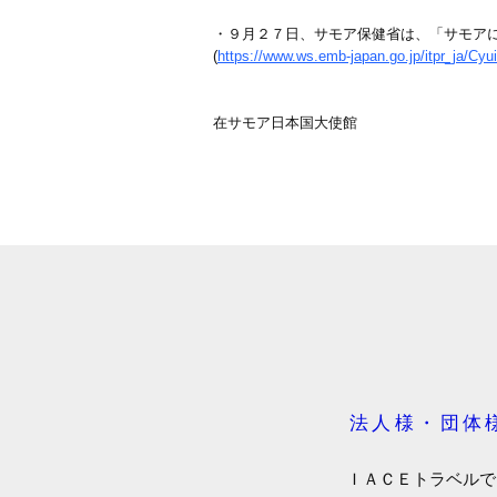
・９月２７日、サモア保健省は、「サモア
(
https://www.ws.emb-japan.go.jp/itpr_ja/Cy
在サモア日本国大使館
法人様・団体
ＩＡＣＥトラベルで