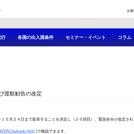
企業
代行
各国の出入国条件
セミナー・イベント
コラム
び渡航勧告の改定
を１０月２４日まで延長することを決定し（２０回目）、緊急命令が改定され
200305Chuikanki.html
)で確認できます。