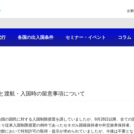
企業
代行
各国の出入国条件
セミナー・イベント
コラム
と渡航・入国時の留意事項について
国の国民に対する入国制限措置を課していましたが、9月28日以降、全ての
より従来入国制限措置の例外であったセネガル国籍保持者や外交旅券保持者、
使館において特別許可の取得・提示が求められていましたが、今後は不要とな