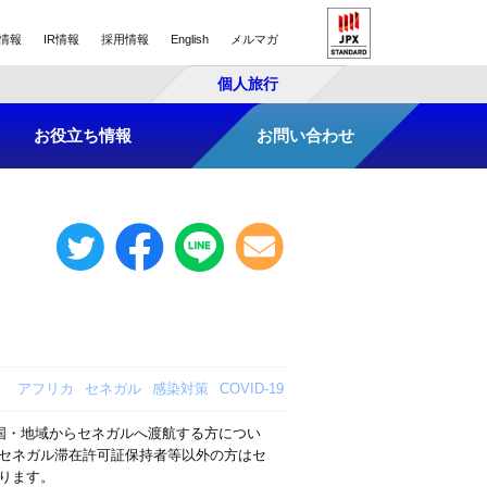
情報
IR情報
採用情報
English
メルマガ
個人旅行
お役立ち情報
お問い合わせ
アフリカ
セネガル
感染対策
COVID-19
国・地域からセネガルへ渡航する方につい
セネガル滞在許可証保持者等以外の方はセ
ります。