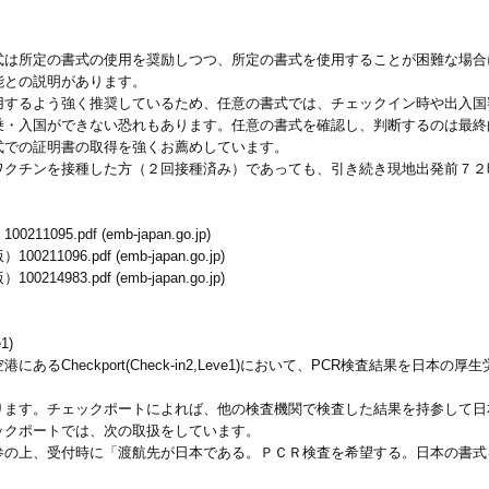
式は所定の書式の使用を奨励しつつ、所定の書式を使用することが困難な場合
能との説明があります。
用するよう強く推奨しているため、任意の書式では、チェックイン時や出入国
乗・入国ができない恐れもあります。任意の書式を確認し、判断するのは最終
式での証明書の取得を強くお薦めしています。
クチンを接種した方（２回接種済み）であっても、引き続き現地出発前７２
.pdf (emb-japan.go.jp)
96.pdf (emb-japan.go.jp)
83.pdf (emb-japan.go.jp)
1)
るCheckport(Check-in2,Leve1)において、PCR検査結果を日
ります。チェックポートによれば、他の検査機関で検査した結果を持参して日
ックポートでは、次の取扱をしています。
参の上、受付時に「渡航先が日本である。ＰＣＲ検査を希望する。日本の書式