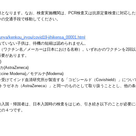
担となります。なお、検査実施機関は、PCR検査又は抗原定量検査に対応し
外の交通手段で移動してください。
/bunya/kenkou_iryou/covid19-jihikensa_00001.html
れていない子供は、待機の短縮は認められません。
（ワクチン名／メーカーは日本における名称）。いずれかのワクチンを2回以
必要があります。
)
straZeneca)
ine Moderna)／モデルナ(Moderna)
けてインド血清研究所が製造する「コビシールド（Covishield）」につい
アストラゼネカ（AstraZeneca）」と同一のものとして取り扱うこととし、
の入国・帰国者は、日本入国時の検査をはじめ、引き続き以下のことが必要に
次の４つです。