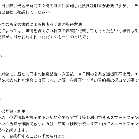
９日以降、現地出発前７２時間以内に実施した陰性証明書が必要ですが、トラ
航空会社に確認してください。
外での所定の書式による検査証明書の取得方法
関によっては、事情を説明され日本の書式に記載してもらったという報告も受
記載が可能かおたずねいただくのも一つの方法です。
df
を対象に、新たに日本の検疫措置（入国後１４日間の公共交通機関不使用、１
示を求められた場合には応じること等）を遵守する旨の誓約書の提出が必要で
df
リの登録・利用
ため、位置情報を提示するために必要なアプリ等を利用できるスマートフォン
ォンの所持を確認できない方は、空港（検疫手続エリア）内でスマートフォン
査へと続きます。
一人一台携行することを求められます。