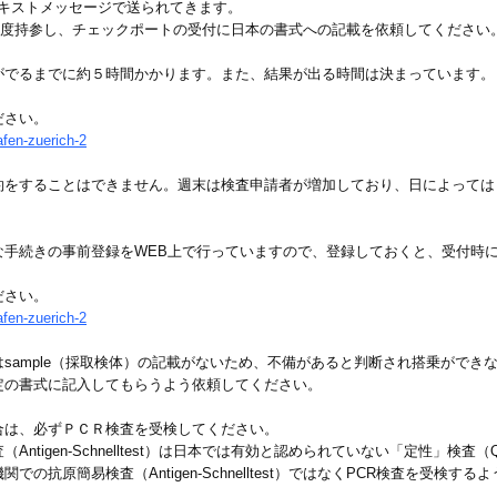
テキストメッセージで送られてきます。
を再度持参し、チェックポートの受付に日本の書式への記載を依頼してください
がでるまでに約５時間かかります。また、結果が出る時間は決まっています。
ださい。
afen-zuerich-2
約をすることはできません。週末は検査申請者が増加しており、日によっては
な手続きの事前登録をWEB上で行っていますので、登録しておくと、受付時
ださい。
afen-zuerich-2
sample（採取検体）の記載がないため、不備があると判断され搭乗ができ
定の書式に記入してもらうよう依頼してください。
合は、必ずＰＣＲ検査を受検してください。
en-Schnelltest）は日本では有効と認められていない「定性」検査（Qualita
抗原簡易検査（Antigen-Schnelltest）ではなくPCR検査を受検す