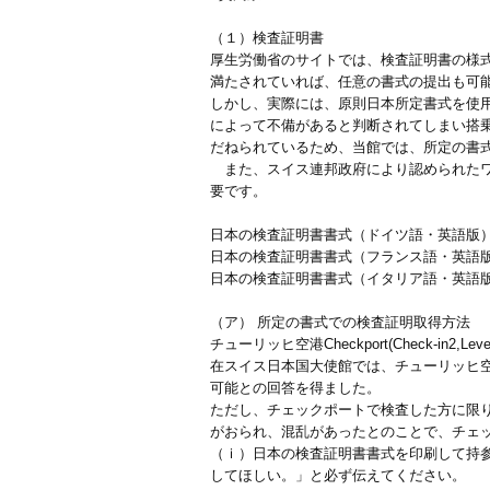
（１）検査証明書
厚生労働省のサイトでは、検査証明書の様
満たされていれば、任意の書式の提出も可
しかし、実際には、原則日本所定書式を使
によって不備があると判断されてしまい搭
だねられているため、当館では、所定の書
また、スイス連邦政府により認められたワ
要です。
日本の検査証明書書式（ドイツ語・英語版）100211095
日本の検査証明書書式（フランス語・英語版）1002110
日本の検査証明書書式（イタリア語・英語版）1002149
（ア） 所定の書式での検査証明取得方法
チューリッヒ空港Checkport(Check-in2,Leve
在スイス日本国大使館では、チューリッヒ空港にあ
可能との回答を得ました。
ただし、チェックポートで検査した方に限
がおられ、混乱があったとのことで、チェ
（ｉ）日本の検査証明書書式を印刷して持
してほしい。」と必ず伝えてください。