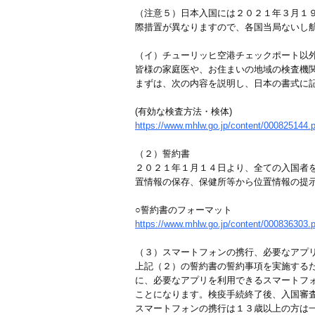
（注意５）日本入国には２０２１年３月１
際措置が異なりますので、各国当局ないし
（イ）チューリッヒ空港チェックポート以
皆様の家庭医や、お住まいの地域の検査機
まずは、次の内容を説明し、日本の書式に
(有効な検査方法・検体)
https://www.mhlw.go.jp/content/000825144.p
（２）誓約書
２０２１年１月１４日より、全ての入国者
置情報の保存、保健所等から位置情報の提
○誓約書のフォーマット
https://www.mhlw.go.jp/content/000836303.p
（３）スマートフォンの携行、必要なアプ
上記（２）の誓約書の誓約事項を実施する
に、必要なアプリを利用できるスマートフ
ことになります。検疫手続終了後、入国審
スマートフォンの携行は１３歳以上の方は