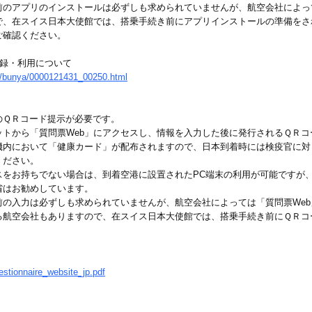
前のアプリのインストールは必ずしも求められていませんが、航空会社によっ
で、在スイス日本大使館では、搭乗手続き前にアプリインストールの準備をさ
ご確認ください。
登録・利用について
ite/bunya/0000121431_00250.html
のＱＲコード提示が必要です。
ットから「質問票Web」にアクセスし、情報を入力した後に発行されるＱＲ
機内において「健康カード」が配布されますので、日本到着時には検疫官に対
ください。
スをお持ちでない場合は、到着空港に設置されたPC端末の利用が可能ですが
省はお勧めしています。
の入力は必ずしも求められていませんが、航空会社によっては「質問票Web
る航空会社もありますので、在スイス日本大使館では、搭乗手続き前にＱＲコ
estionnaire_website_jp.pdf