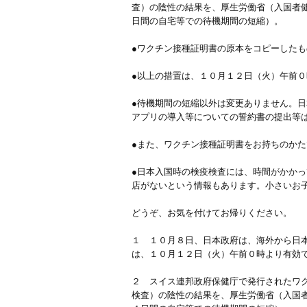
査）の陰性の結果を、厚生労働省（入国者
日間の自宅等での待機期間の短縮）。
●ワクチン接種証明書の原本をコピーした
●以上の措置は、１０月１２日（火）午前
●待機期間の短縮以外は変更ありません。
アプリの導入等についての誓約書の提出等
●また、ワクチン接種証明書をお持ちのか
●日本入国時の検疫検査には、時間がかか
店がないという情報もあります。小さいお
どうぞ、お気を付けてお帰りください。
１ １０月８日、日本政府は、海外から日
は、１０月１２日（火）午前０時より有効
２ スイス連邦政府保健庁で発行されたワク
検査）の陰性の結果を、厚生労働省（入国