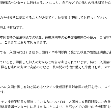
健康確認センター）に届け出ることにより、自宅などでの残りの待機期間を短
ものを検疫所に提出することが必要です。証明書は印刷してお持ちください。
０時より有効です。
日本到着時の空港検疫での検査、待機期間中の公共交通機関の不使用、自宅等
は、これまでどおり求められます。
たでも、入国時には引き続き出国前７２時間以内に受けた検査の陰性証明書が
っていると、帰国した邦人の方からご報告が寄せられています。特に、入国後
子様をお連れの方やご高齢の方など、長時間の待機に備えた準備（お水、スナ
本への入国に際し有効と認めるワクチン接種証明書対象国の改訂を行い、スイ
です。
チン接種証明書を所持している方については、入国後１０日目以降にご自身で
者健康確認センター）に届け出ることにより、自宅などでの残りの待機期間を