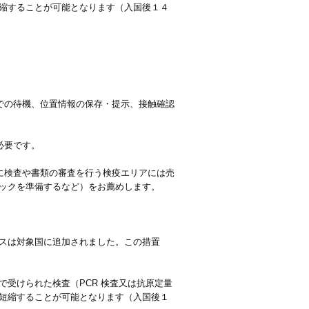
縮することが可能となります（入国後１４
での待機、位置情報の保存・提示、接触確認
必要です。
に検査や書類の審査を行う検疫エリアには売
ックを準備するなど）をお薦めします。
スは対象国に追加されました。この措置
受けられた検査（PCR 検査又は抗原定量
短縮することが可能となります（入国後１