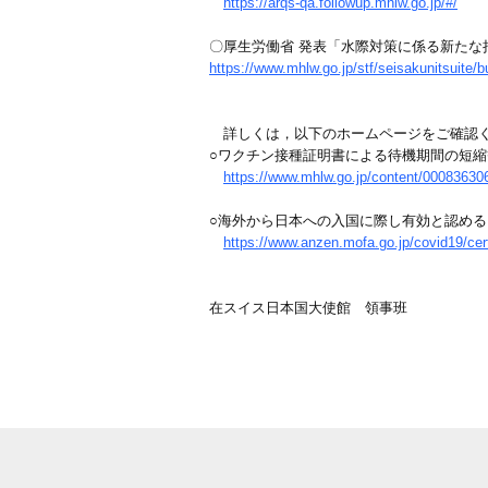
https://arqs-qa.followup.mhlw.go.jp/#/
〇厚生労働省 発表「水際対策に係る新たな
https://www.mhlw.go.jp/stf/seisakunitsuite
詳しくは，以下のホームページをご確認
○ワクチン接種証明書による待機期間の短
https://www.mhlw.go.jp/content/00083630
○海外から日本への入国に際し有効と認め
https://www.anzen.mofa.go.jp/covid19/cer
在スイス日本国大使館 領事班