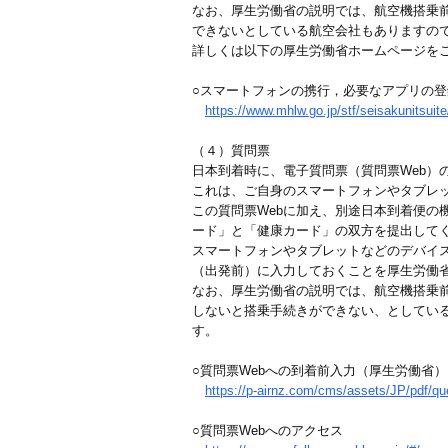
なお、厚生労働省の説明では、航空機搭乗
できないとしている航空会社もありますの
詳しくは以下の厚生労働省ホームページを
○スマートフォンの携行，必要なアプリの
https://www.mhlw.go.jp/stf/seisakunitsu
（４）質問票
日本到着時に、電子質問票（質問票Web）
これは、ご自身のスマートフォンやタブレ
この質問票Webに加え、別途日本到着便の
ード」と「健康カード」の双方を提出して
スマートフォンやタブレットなどのデバイ
（出発前）に入力しておくことを厚生労働
なお、厚生労働省の説明では、航空機搭乗前
しないと搭乗手続きができない、としてい
す。
○質問票Webへの到着前入力（厚生労働省）
https://p-airnz.com/cms/assets/JP/pdf/qu
○質問票Webへのアクセス