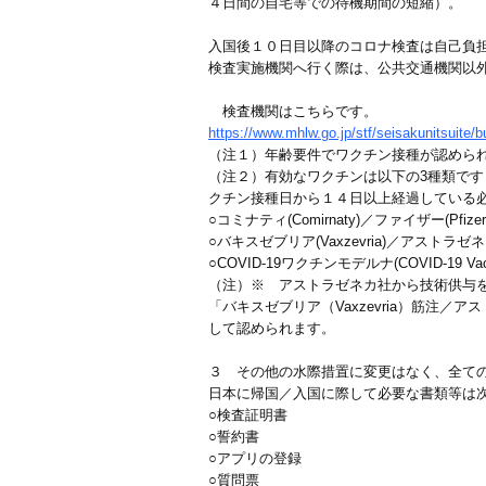
４日間の自宅等での待機期間の短縮）。
入国後１０日目以降のコロナ検査は自己負
検査実施機関へ行く際は、公共交通機関以
検査機関はこちらです。
https://www.mhlw.go.jp/stf/seisakunitsuite
（注１）年齢要件でワクチン接種が認めら
（注２）有効なワクチンは以下の3種類です
クチン接種日から１４日以上経過している
○コミナティ(Comirnaty)／ファイザー(Pfizer
○バキスゼブリア(Vaxzevria)／アストラゼネカ(A
○COVID-19ワクチンモデルナ(COVID-19 Vacc
（注）※ アストラゼネカ社から技術供与を受
「バキスゼブリア（Vaxzevria）筋注／
して認められます。
３ その他の水際措置に変更はなく、全て
日本に帰国／入国に際して必要な書類等は
○検査証明書
○誓約書
○アプリの登録
○質問票