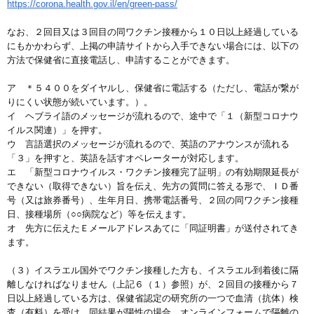
https://corona.health.gov.il/en/green-pass/
なお、２回目又は３回目の同ワクチン接種から１０日以上経過している
にもかかわらず、上掲の申請サイトから入手できない場合には、以下の
方法で保健省に直接電話し、申請することができます。
ア ＊５４００をダイヤルし、保健省に電話する（ただし、電話が繋が
りにくい状態が続いています。）。
イ ヘブライ語のメッセージが流れるので、途中で「１（新型コロナウ
イルス関連）」を押す。
ウ 言語選択のメッセージが流れるので、英語のアナウンスが流れる
「３」を押すと、英語を話すオペレーターが対応します。
エ 「新型コロナウイルス・ワクチン接種完了証明」の有効期限延長が
できない（取得できない）旨を伝え、先方の質問に答える形で、ＩＤ番
号（又は旅券番号）、生年月日、携帯電話番号、２回の同ワクチン接種
日、接種場所（○○病院など）等を伝えます。
オ 先方に伝えたＥメールアドレスあてに「同証明書」が送付されてき
ます。
（３）イスラエル国外でワクチン接種した方も、イスラエル到着後に隔
離しなければなりません（上記６（１）参照）が、２回目の接種から７
日以上経過している方は、保健省認定の研究所の一つで血清（抗体）検
査（有料）を受け、同結果が陽性の場合、オンラインフォームで隔離の