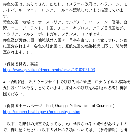
赤色の国は、ありません。ただし、イスラエル政府は、ベラルーシ、モ
ルドバ、ルーマニア、ロシア、トルコへ渡航しないよう推奨していま
す。
黄色の国・地域は、オーストリア、ウルグアイ、バーレーン、香港、台
湾、ニュージーランド、中国、チェコ、キプロス、アラブ首長国連邦、
イタリア、マルタ、ポルトガル、フランス、コソボです。
赤色及び黄色の国・地域以外の国々（日本を含む。）は全てオレンジ色
に区分されます（各色の対象国は、渡航先国の感染状況に応じ、随時見
直されます。）。
（保健省発表、英語）
https://www.gov.il/en/departments/news/13102021-03
● 保健省は、次のウェブサイトで渡航先国の新型コロナウイルス感染状
況に基づく区分をまとめています。海外への渡航を検討される際に御参
照ください。
（保健省ホームページ Red, Orange, Yellow Lists of Countries）
https://corona.health.gov.il/en/country-status
以下、期限付の措置であっても、更に延長される可能性がありますの
で、御注意ください（以下５以外の各項については、【参考情報】も御