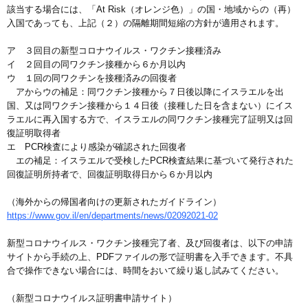
該当する場合には、「At Risk（オレンジ色）」の国・地域からの（再）
入国であっても、上記（２）の隔離期間短縮の方針が適用されます。
ア ３回目の新型コロナウイルス・ワクチン接種済み
イ ２回目の同ワクチン接種から６か月以内
ウ １回の同ワクチンを接種済みの回復者
アからウの補足：同ワクチン接種から７日後以降にイスラエルを出
国、又は同ワクチン接種から１４日後（接種した日を含まない）にイス
ラエルに再入国する方で、イスラエルの同ワクチン接種完了証明又は回
復証明取得者
エ PCR検査により感染が確認された回復者
エの補足：イスラエルで受検したPCR検査結果に基づいて発行された
回復証明所持者で、回復証明取得日から６か月以内
（海外からの帰国者向けの更新されたガイドライン）
https://www.gov.il/en/departments/news/02092021-02
新型コロナウイルス・ワクチン接種完了者、及び回復者は、以下の申請
サイトから手続の上、PDFファイルの形で証明書を入手できます。不具
合で操作できない場合には、時間をおいて繰り返し試みてください。
（新型コロナウイルス証明書申請サイト）