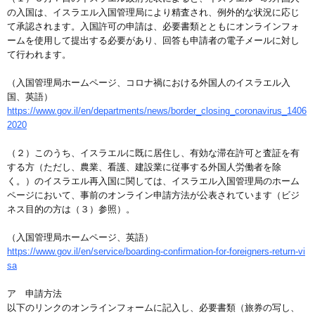
の入国は、イスラエル入国管理局により精査され、例外的な状況に応じ
て承認されます。入国許可の申請は、必要書類とともにオンラインフォ
ームを使用して提出する必要があり、回答も申請者の電子メールに対し
て行われます。
（入国管理局ホームページ、コロナ禍における外国人のイスラエル入
国、英語）
https://www.gov.il/en/departments/news/border_closing_coronavirus_1406
2020
（２）このうち、イスラエルに既に居住し、有効な滞在許可と査証を有
する方（ただし、農業、看護、建設業に従事する外国人労働者を除
く。）のイスラエル再入国に関しては、イスラエル入国管理局のホーム
ページにおいて、事前のオンライン申請方法が公表されています（ビジ
ネス目的の方は（３）参照）。
（入国管理局ホームページ、英語）
https://www.gov.il/en/service/boarding-confirmation-for-foreigners-return-vi
sa
ア 申請方法
以下のリンクのオンラインフォームに記入し、必要書類（旅券の写し、