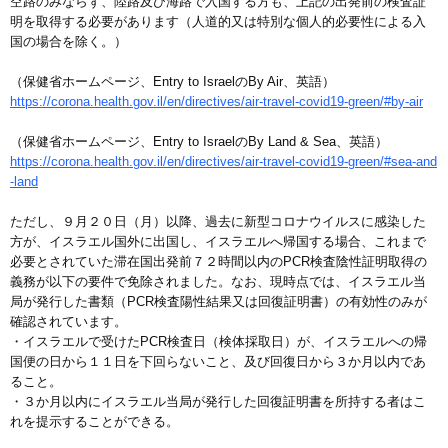
空路のみならず、陸路及び海路で入国する方も、上記の出発前の検査証
明を取得する必要があります（人道的又は特別な個人的必要性による入
国の場合を除く。）
（保健省ホームページ、Entry to IsraelのBy Air、英語）
https://corona.health.gov.il/en/directives/air-travel-covid19-green/#by-air
（保健省ホームページ、Entry to IsraelのBy Land & Sea、英語）
https://corona.health.gov.il/en/directives/air-travel-covid19-green/#sea-and
-land
ただし、９月２０日（月）以降、過去に新型コロナウイルスに感染した
方が、イスラエル国外に出国し、イスラエルへ帰国する場合、これまで
必要とされていた滞在国出発前７２時間以内のPCR検査陰性証明取得の
義務が以下の要件で免除されました。なお、現時点では、イスラエル当
局が発行した書類（PCR検査陽性結果又は回復証明書）の有効性のみが
確認されています。
・イスラエルで受けたPCR検査日（検体採取日）が、イスラエルへの帰
国便の日から１１日を下回らないこと、及び回復日から３か月以内であ
ること。
・３か月以内にイスラエル当局が発行した回復証明書を所持する者はこ
れを提示することができる。