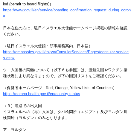
iod (permit to board flights)）
https://www.gov.il/en/service/boarding_confirmation_request_during_coron
a
日本在住の方は、駐日イスラエル大使館ホームページ掲載の情報を確認
ください。
（駐日イスラエル大使館：領事業務案内、日本語）
https://embassies.gov.il/tokyo/ConsularServices/Pages/consular-service
s.aspx
ウ 入国後の隔離について（以下６も参照）は、渡航先国やワクチン接
種状況により異なりますので、以下の国別リストをご確認ください。
（保健省ホームページ Red, Orange, Yellow Lists of Countries）
https://corona.health.gov.il/en/country-status
（３）陸路での出入国
イスラエルへの（再）入国は、タバ検問所（エジプト）及びヨルダン川
検問所（ヨルダン）のみとなります。
ア ヨルダン