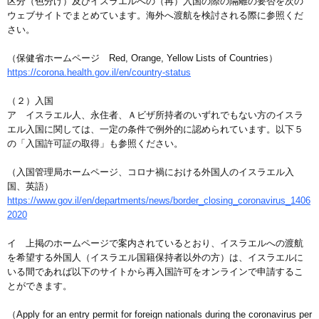
区分（色分け）及びイスラエルへの（再）入国の際の隔離の要否を次の
ウェブサイトでまとめています。海外へ渡航を検討される際に参照くだ
さい。
（保健省ホームページ Red, Orange, Yellow Lists of Countries）
https://corona.health.gov.il/en/country-status
（２）入国
ア イスラエル人、永住者、Ａビザ所持者のいずれでもない方のイスラ
エル入国に関しては、一定の条件で例外的に認められています。以下５
の「入国許可証の取得」も参照ください。
（入国管理局ホームページ、コロナ禍における外国人のイスラエル入
国、英語）
https://www.gov.il/en/departments/news/border_closing_coronavirus_1406
2020
イ 上掲のホームページで案内されているとおり、イスラエルへの渡航
を希望する外国人（イスラエル国籍保持者以外の方）は、イスラエルに
いる間であれば以下のサイトから再入国許可をオンラインで申請するこ
とができます。
（Apply for an entry permit for foreign nationals during the coronavirus per