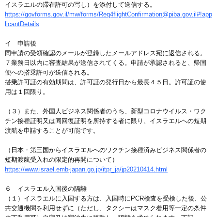
イスラエルの滞在許可の写し）を添付して送信する。
https://govforms.gov.il/mw/forms/Req4flightConfirmation@piba.gov.il#!app
licantDetails
イ 申請後
同申請の受領確認のメールが登録したメールアドレス宛に返信される。
７業務日以内に審査結果が送信されてくる。申請が承認されると、帰国
便への搭乗許可が送信される。
搭乗許可証の有効期間は、許可証の発行日から最長４５日。許可証の使
用は１回限り。
（３）また、外国人ビジネス関係者のうち、新型コロナウイルス・ワク
チン接種証明又は同回復証明を所持する者に限り、イスラエルへの短期
渡航を申請することが可能です。
（日本・第三国からイスラエルへのワクチン接種済みビジネス関係者の
短期渡航受入れの限定的再開について）
https://www.israel.emb-japan.go.jp/itpr_ja/jp20210414.html
６ イスラエル入国後の隔離
（１）イスラエルに入国する方は、入国時にPCR検査を受検した後、公
共交通機関を利用せずに（ただし、タクシーはマスク着用等一定の条件