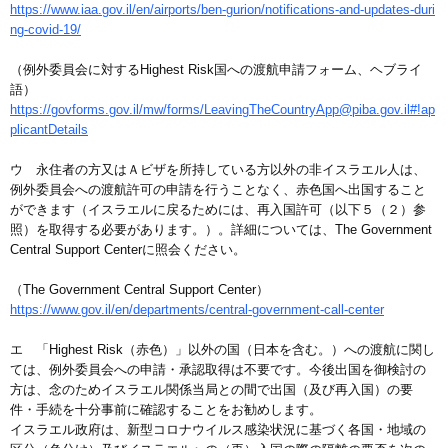
https://www.iaa.gov.il/en/airports/ben-gurion/notifications-and-updates-duri
ng-covid-19/
（例外委員会に対するHighest Risk国への渡航申請フォーム、ヘブライ
語）
https://govforms.gov.il/mw/forms/LeavingTheCountryApp@piba.gov.il#!ap
plicantDetails
ウ 永住者の方又はＡビザを所持している方以外の非イスラエル人は、
例外委員会への渡航許可の申請を行うことなく、赤色国へ出国すること
ができます（イスラエルに戻るためには、再入国許可（以下５（２）参
照）を取得する必要があります。）。詳細については、The Government
Central Support Centerに照会ください。
（The Government Central Support Center）
https://www.gov.il/en/departments/central-government-call-center
エ 「Highest Risk（赤色）」以外の国（日本を含む。）への渡航に関し
ては、例外委員会への申請・承認取得は不要です。今後出国を御検討の
方は、念のためイスラエル関係当局との間で出国（及び再入国）の要
件・手続を十分事前に確認することをお勧めします。
イスラエル政府は、新型コロナウイルス感染状況に基づく各国・地域の