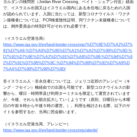
ヨルダン川検問所（Jordan River Crossing、ベイト・シェアン付近）経由
で、イスラエル出国又はイスラエル国内にある永住地に戻るための入国
が認められています。入国に当たっては、新型コロナウイルス・ワクチ
ン接種者については、PCR検査陰性証明、同ワクチン未接種者について
は、例外委員会の特別許可がそれぞれ必要です。
（イスラエル空港当局）
https://www.iaa.gov.il/en/land-border-crossings/%D7%9E%D7%A2%D7%
91%D7%A8-%D7%A0%D7%95%D7%A1%D7%A2%D7%99%D7%9D-%
D7%91%D7%9E%D7%A2%D7%91%D7%A8%D7%99-%D7%94%D7%9
2%D7%91%D7%95%D7%9C-%D7%94%D7%99%D7%91%D7%A9%D
7%AA%D7%99%D7%99%D7%9D/
非イスラエル人・非永住者については、ジェリコ近郊のアレンビー（キ
ング・フセイン）橋経由での出国も可能です。新型コロナウイルスの影
響から、曜日・時間帯及び利用ターミナルを限定して運営されています
が、今後、それらを順次拡大していくようです（原則、日曜日から木曜
日の午前８時から午後５時の運営。）。利用を検討される際、以下のサ
イトを参照するか、当局に照会願います。
（イスラエル空港当局、アレンビー）
https://www.iaa.gov.il/en/land-border-crossings/alenbi/