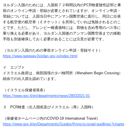
ヨルダン入国のためには、入国前７２時間以内のPCR検査陰性証明と事
前のオンライン申請・登録が必要とされていますが、オンライン申請・
登録については、入国当日中にアンマン国際空港に直行し、同日に出発
する航空便の航空券（Ｅチケット）を所持していれば免除されるとのこ
とです。ただし、アレンビー橋通過時には、荷物を含め専用のバス等に
乗り換える必要があり、ヨルダン入国後のアンマン国際空港までの移動
手段も別途確保しておく必要があることには注意が必要です。
（ヨルダン入国のための事前オンライン申請・登録サイト）
https://www.gateway2jordan.gov.jo/index.html
イ エジプト
イスラエル政府は、南部国境のタバ検問所（Menahem Begin Crossing）
経由での出入国を認めています。
（イスラエル保健省発表）
https://www.gov.il/en/departments/news/28032021-01
３ PCR検査（出入国前及びイスラエル（再）入国時）
（保健省ホームページ内のCOVID-19 International Travel）
https://www.gov.il/en/Departments/Guides/flying-to-israel-guidlines?chapte