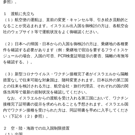
参照）。
１ 渡航に先立ち
（１）航空便の運航は、直前の変更・キャンセル等、引き続き流動的と
なることが見込まれます。イスラエル出入国を御検討の方は、各航空会
社のウェブサイト等で運航状況をよく御確認ください。
（２）日本への帰国・日本からの入国を御検討の方は、乗継地の各種要
件を確認する必要があります（例：乗継地で宿泊を要するフライトスケ
ジュールの場合、入国の可否、PCR検査証明提示の要否、隔離の有無等
を確認する。）。
（３）新型コロナウイルス・ワクチン接種完了者がイスラエルから隔離
措置なしで往来可能な対象国は、随時変更されます。日本以外の第三国
との往来を検討される方は、航空会社・旅行代理店、それぞれの国の関
係当局等で最新の規制状況を確認してください。
なお、イスラエルからの渡航を受け入れる第三国において、ワクチン
接種完了証明書の提示を求められることも予想されます。イスラエル国
内でワクチン接種を受けられた方は、同証明書を早めに入手してくださ
い（下記６（２）参照）。
２ 空・陸・海路での出入国制限措置
（１）出国