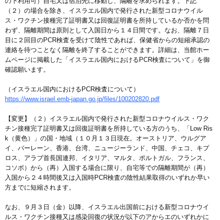
の下利用可）自宅又は宿泊先に移動し、隔離を求められます。下記
（２）の場合を除き、イスラエル国内で発行された新型コロナウイル
ス・ワクチン接種完了証明書又は回復証明書を所持しているか否かを問
わず、隔離期間は原則として入国日から１４日間です。なお、隔離７日
目に２回目のPCR検査を受けて陰性であれば、保健省からの短縮承認の
連絡を待つことなく隔離を終了することができます。詳細は、当館ホー
ムページに掲載した「イスラエル国内におけるPCR検査について」を御
確認願います。
（イスラエル国内におけるPCR検査について）
https://www.israel.emb-japan.go.jp/files/100202820.pdf
【変更】（２）イスラエル国内で発行された新型コロナウイルス・ワク
チン接種完了証明書又は回復証明書を所持している方のうち、「Low Ris
k（黄色）」の国・地域（１０月１３日現在。オーストリア、ウルグア
イ、バーレーン、香港、台湾、ニュージーランド、中国、チェコ、キプ
ロス、アラブ首長国連邦、イタリア、マルタ、ポルトガル、フランス、
コソボ）から（再）入国する場合に限り、自宅等での隔離期間が（再）
入国から２４時間後又は入国時PCR検査の陰性結果取得のいずれか早い
方までに短縮されます。
なお、９月３日（金）以降、イスラエル出国前における新型コロナウイ
ルス・ワクチン接種又は感染回復の状況が以下のアからエのいずれかに