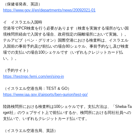
（保健省発表、英語）
https://www.gov.il/en/departments/news/20092021-01
イ イスラエル入国時
空港等でPCR検査を行う必要があります（検査を実施する場所がない国
境検問所経由で入国する場合、政府指定の隔離場所において実施。）。
テルアビブ（ベン・グリオン）国際空港における検査料は、イスラエル
入国前の事前予約及び前払いの場合80シェケル、事前予約なし及び検査
場での支払いの場合100シェケルです（いずれもクレジットカード払
い。）。
（予約サイト）
https://testngo.femi.com/en/sing-in
（イスラエル空港当局：TEST & GO）
https://www.iaa.gov.il/airports/ben-gurion/test-go/
陸路検問所における検査料は100シェケルです。支払方法は、「Sheba-Ta
rget社」のウェブサイト上で前払いするか、検問所における同社社員への
支払いで、いずれもクレジットカード払いです。
（イスラエル空港当局、英語）