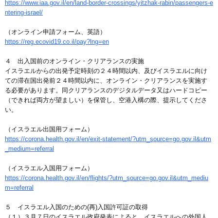
https://www.iaa.gov.il/en/land-border-crossings/yitzhak-rabin/passengers-e
ntering-israel/
（オンライン申請フォーム、英語）
https://reg.ecovid19.co.il/pay?lng=en
４ 出入国前のオンライン・クリアランスの実施
イスラエルからの出発予定時刻の２４時間以内、及びイスラエルに向け
ての滞在国出発前２４時間以内に、オンライン・クリアランスを実施す
る必要があります。同クリアランスのデジタルデータ又はハードコピー
（できれば両方が望ましい）を保管し、空港入構の際、提示してくださ
い。
（イスラエル出国用フォーム）
https://corona.health.gov.il/en/exit-statement/?utm_source=go.gov.il&utm
_medium=referral
（イスラエル入国用フォーム）
https://corona.health.gov.il/en/flights/?utm_source=go.gov.il&utm_mediu
m=referral
５ イスラエル入国のための(再)入国許可証の取得
（１）３月７日のイスラエル政府発表によると、イスラエルへの外国人