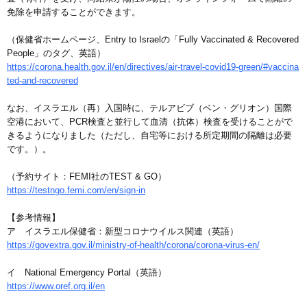
免除を申請することができます。
（保健省ホームページ、Entry to Israelの「Fully Vaccinated & Recovered
People」のタグ、英語）
https://corona.health.gov.il/en/directives/air-travel-covid19-green/#vaccina
ted-and-recovered
なお、イスラエル（再）入国時に、テルアビブ（ベン・グリオン）国際
空港において、PCR検査と並行して血清（抗体）検査を受けることがで
きるようになりました（ただし、自宅等における所定期間の隔離は必要
です。）。
（予約サイト：FEMI社のTEST & GO）
https://testngo.femi.com/en/sign-in
【参考情報】
ア イスラエル保健省：新型コロナウイルス関連（英語）
https://govextra.gov.il/ministry-of-health/corona/corona-virus-en/
イ National Emergency Portal（英語）
https://www.oref.org.il/en