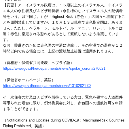
【変更】ア イスラエル政府は、１６歳以上のイスラエル人、非イスラ
エル人の永住者及びＡビザ所持者（永住権のないイスラエル人の配偶者
等をいう。以下同じ。）が「Highest Risk（赤色）」の国々へ渡航するこ
とを原則禁止していますが、１０月１３日現在で赤色指定国は、ありま
せん。ただし、ベラルーシ、モルドバ、ルーマニア、ロシア、トルコは
近く赤色に指定される恐れがあるとして渡航しないよう推奨していま
す。
なお、乗継ぎのために赤色国の空港に渡航し、その空港での滞在が１２
時間以内である場合には、上記の渡航禁止措置は適用されません。
（首相府・保健省共同発表、ヘブライ語）
https://www.gov.il/he/departments/news/spoke_corona270621
（保健省ホームページ、英語）
https://www.gov.il/en/departments/news/13102021-03
イ 永住者の方又はＡビザを所持している方は、緊急を要する人道案件
等限られた場合に限り、例外委員会に対し、赤色国への渡航許可を申請
することができます。
（Notifications and Updates during COVID-19：Maximum-Risk Countries
Flying Prohibited、英語）