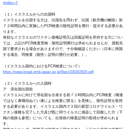
rIndex=2
（１）イスラエルからの出国時
イスラエルを出国する方は、出国先を問わず、出国（航空機の離陸）前
７２時間以内に実施したPCR検査の陰性証明を携行・提示する必要があ
ります。
有効なイスラエルのワクチン接種証明又は回復証明を所持する方につい
ては、上記のPCR検査受検・陰性証明携行は求められませんが、渡航先
国で要求される場合がありますので、十分御確認ください（日本に帰国
する場合、同検査（陰性）証明の携行が必要。）。
（イスラエル国内におけるPCR検査について）
https://www.israel.emb-japan.go.jp/files/100202820.pdf
（２）イスラエルへの入国時
ア 滞在国出国前
イスラエルに向けて滞在国を出発する前７２時間以内にPCR検査（唾液
ではなく鼻咽頭ぬぐい液による検査に限る）を受検し、陰性証明を取得
する必要があります。イスラエル国内で２回の新型コロナウイルス・ワ
クチン接種を完了した方及び既に同ウイルスに感染して回復した方（下
掲の免除も参照）についても、出発前の検査証明の取得が求められま
す。