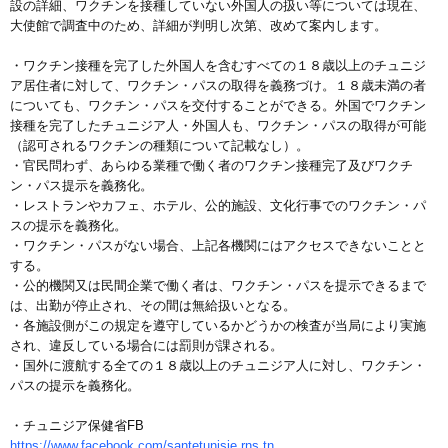
設の詳細、ワクチンを接種していない外国人の扱い等については現在、
大使館で調査中のため、詳細が判明し次第、改めて案内します。
・ワクチン接種を完了した外国人を含むすべての１８歳以上のチュニジ
ア居住者に対して、ワクチン・パスの取得を義務づけ。１８歳未満の者
についても、ワクチン・パスを交付することができる。外国でワクチン
接種を完了したチュニジア人・外国人も、ワクチン・パスの取得が可能
（認可されるワクチンの種類について記載なし）。
・官民問わず、あらゆる業種で働く者のワクチン接種完了及びワクチ
ン・パス提示を義務化。
・レストランやカフェ、ホテル、公的施設、文化行事でのワクチン・パ
スの提示を義務化。
・ワクチン・パスがない場合、上記各機関にはアクセスできないことと
する。
・公的機関又は民間企業で働く者は、ワクチン・パスを提示できるまで
は、出勤が停止され、その間は無給扱いとなる。
・各施設側がこの規定を遵守しているかどうかの検査が当局により実施
され、違反している場合には罰則が課される。
・国外に渡航する全ての１８歳以上のチュニジア人に対し、ワクチン・
パスの提示を義務化。
・チュニジア保健省FB
https://www.facebook.com/santetunisie.rns.tn