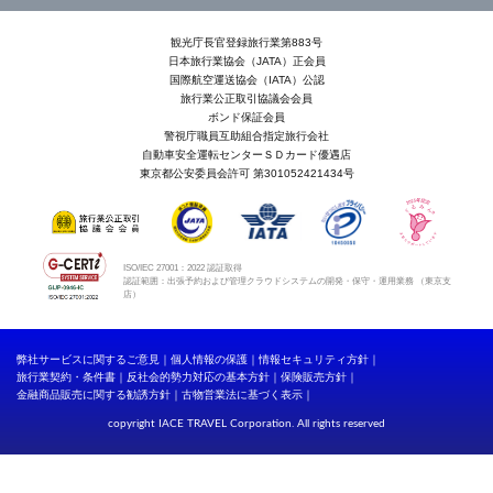
観光庁長官登録旅行業第883号
日本旅行業協会（JATA）正会員
国際航空運送協会（IATA）公認
旅行業公正取引協議会会員
ボンド保証会員
警視庁職員互助組合指定旅行会社
自動車安全運転センターＳＤカード優遇店
東京都公安委員会許可 第301052421434号
ISO/IEC 27001：2022 認証取得
認証範囲：出張予約および管理クラウドシステムの開発・保守・運用業務 （東京支
店）
弊社サービスに関するご意見
個人情報の保護
情報セキュリティ方針
旅行業契約・条件書
反社会的勢力対応の基本方針
保険販売方針
金融商品販売に関する勧誘方針
古物営業法に基づく表示
copyright IACE TRAVEL Corporation. All rights reserved