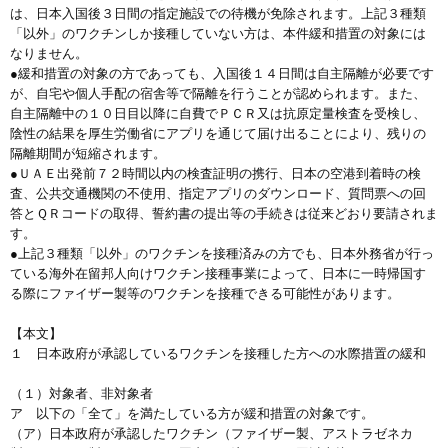
は、日本入国後３日間の指定施設での待機が免除されます。上記３種類
「以外」のワクチンしか接種していない方は、本件緩和措置の対象には
なりません。
●緩和措置の対象の方であっても、入国後１４日間は自主隔離が必要です
が、自宅や個人手配の宿舎等で隔離を行うことが認められます。また、
自主隔離中の１０日目以降に自費でＰＣＲ又は抗原定量検査を受検し、
陰性の結果を厚生労働省にアプリを通じて届け出ることにより、残りの
隔離期間が短縮されます。
●ＵＡＥ出発前７２時間以内の検査証明の携行、日本の空港到着時の検
査、公共交通機関の不使用、指定アプリのダウンロード、質問票への回
答とＱＲコードの取得、誓約書の提出等の手続きは従来どおり要請されま
す。
●上記３種類「以外」のワクチンを接種済みの方でも、日本外務省が行っ
ている海外在留邦人向けワクチン接種事業によって、日本に一時帰国す
る際にファイザー製等のワクチンを接種できる可能性があります。
【本文】
１ 日本政府が承認しているワクチンを接種した方への水際措置の緩和
（１）対象者、非対象者
ア 以下の「全て」を満たしている方が緩和措置の対象です。
（ア）日本政府が承認したワクチン（ファイザー製、アストラゼネカ