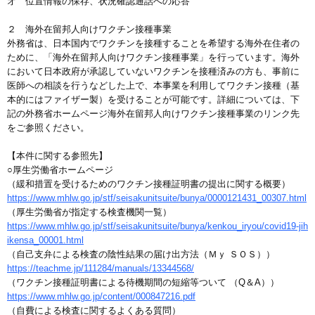
オ 位置情報の保存、状況確認通話への応答
２ 海外在留邦人向けワクチン接種事業
外務省は、日本国内でワクチンを接種することを希望する海外在住者の
ために、「海外在留邦人向けワクチン接種事業」を行っています。海外
において日本政府が承認していないワクチンを接種済みの方も、事前に
医師への相談を行うなどした上で、本事業を利用してワクチン接種（基
本的にはファイザー製）を受けることが可能です。詳細については、下
記の外務省ホームページ海外在留邦人向けワクチン接種事業のリンク先
をご参照ください。
【本件に関する参照先】
○厚生労働省ホームページ
（緩和措置を受けるためのワクチン接種証明書の提出に関する概要）
https://www.mhlw.go.jp/stf/seisakunitsuite/bunya/0000121431_00307.html
（厚生労働省が指定する検査機関一覧）
https://www.mhlw.go.jp/stf/seisakunitsuite/bunya/kenkou_iryou/covid19-jih
ikensa_00001.html
（自己支弁による検査の陰性結果の届け出方法（Ｍｙ ＳＯＳ））
https://teachme.jp/111284/manuals/13344568/
（ワクチン接種証明書による待機期間の短縮等ついて （Q＆A））
https://www.mhlw.go.jp/content/000847216.pdf
（自費による検査に関するよくある質問）