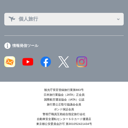
個人旅行
情報発信ツール
観光庁長官登録旅行業第883号
日本旅行業協会（JATA）正会員
国際航空運送協会（IATA）公認
旅行業公正取引協議会会員
ボンド保証会員
警視庁職員互助組合指定旅行会社
自動車安全運転センターＳＤカード優遇店
東京都公安委員会許可 第301052421434号