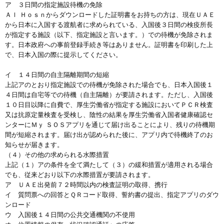
ア ３日間の指定施設待機の免除
Ａｌ Ｈｏｓｎからダウンロードした証明書をお持ちの方は、現在ＵＡＥ
から日本に入国する渡航者に求められている、入国後３日間の検疫所長
が指定する施設（以下、指定施設と言います。）での待機が免除されま
す。日本政府への事前登録手続き等はありません。証明書を印刷した上
で、日本入国の際に提示してください。
イ １４日間の自主隔離期間の短縮
上記アのとおり指定施設での待機が免除された場合でも、日本入国後１
４日間は自宅等での待機（自主隔離）が要請されます。ただし、入国後
１０日目以降に自費で、厚生労働省が指定する施設においてＰＣＲ検査
又は抗原定量検査を受検し、陰性の結果を厚生労働省入国者健康確認セ
ンターにＭｙ ＳＯＳアプリを通じて届け出ることにより、残りの待機期
間が短縮されます。届け出が認められた後に、アプリ内で待機終了のお
知らせが届きます。
（４）その他の求められる水際措置
上記（１）アの条件を全て満たして（３）の緩和措置が適用される場合
でも、従来どおり以下の水際措置が要請されます。
ア ＵＡＥ出発前７２時間以内の検査証明の取得、携行
イ 質問票への回答とＱＲコード取得、誓約書の提出、指定アプリのダウ
ンロード
ウ 入国後１４日間の公共交通機関の不使用