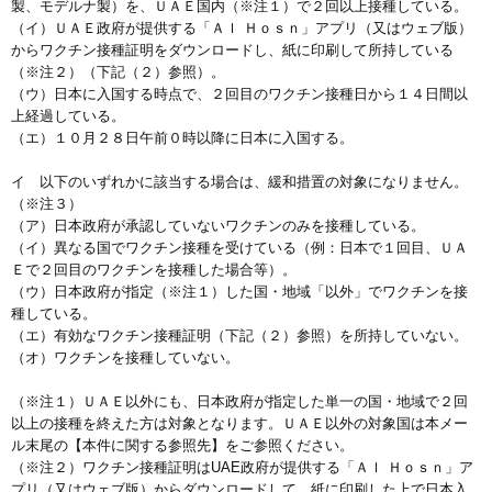
製、モデルナ製）を、ＵＡＥ国内（※注１）で２回以上接種している。
（イ）ＵＡＥ政府が提供する「Ａｌ Ｈｏｓｎ」アプリ（又はウェブ版）
からワクチン接種証明をダウンロードし、紙に印刷して所持している
（※注２）（下記（２）参照）。
（ウ）日本に入国する時点で、２回目のワクチン接種日から１４日間以
上経過している。
（エ）１０月２８日午前０時以降に日本に入国する。
イ 以下のいずれかに該当する場合は、緩和措置の対象になりません。
（※注３）
（ア）日本政府が承認していないワクチンのみを接種している。
（イ）異なる国でワクチン接種を受けている（例：日本で１回目、ＵＡ
Ｅで２回目のワクチンを接種した場合等）。
（ウ）日本政府が指定（※注１）した国・地域「以外」でワクチンを接
種している。
（エ）有効なワクチン接種証明（下記（２）参照）を所持していない。
（オ）ワクチンを接種していない。
（※注１）ＵＡＥ以外にも、日本政府が指定した単一の国・地域で２回
以上の接種を終えた方は対象となります。ＵＡＥ以外の対象国は本メー
ル末尾の【本件に関する参照先】をご参照ください。
（※注２）ワクチン接種証明はUAE政府が提供する「Ａｌ Ｈｏｓｎ」ア
プリ（又はウェブ版）からダウンロードして、紙に印刷した上で日本入