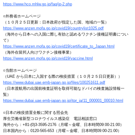
https://www.hco.mhlw.go.jp/faq/jp-2.php
○外務省ホームページ
（１０月２５日更新：日本政府が指定した国、地域の一覧）
https://www.anzen.mofa.go.jp/covid19/countrylist1025.pdf
（海外から日本への入国に際し有効と認めるワクチン接種証明書につい
て）
https://www.anzen.mofa.go.jp/covid19/certificate_to_Japan.html
（海外在留邦人向けワクチン接種事業）
https://www.anzen.mofa.go.jp/covid19/vaccine.html
○当館ホームページ
（UAE から日本に入国する際の検疫措置（１０月２５日日更新））
https://www.dubai.uae.emb-japan.go.jp/files/100251611.pdf
（日本渡航用の出国前検査証明を取得可能なドバイの検査施設情報一
覧）
https://www.dubai.uae.emb-japan.go.jp/itpr_ja/11_000001_00010.html
○日本の検疫措置全般に関する照会先
厚生労働省新型コロナウイルス感染症 電話相談窓口
海外から：+81-(0)3-3595-2176（月曜～金曜、日本時間09:00-21:00）
日本国内から：0120-565-653（月曜～金曜、日本時間09:00-21:00）