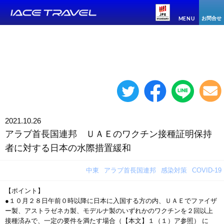
お問合せ
MENU
2021.10.26
アラブ首長国連邦 ＵＡＥのワクチン接種証明保持
者に対する日本の水際措置緩和
中東
アラブ首長国連邦
感染対策
COVID-19
【ポイント】
●１０月２８日午前０時以降に日本に入国する方の内、ＵＡＥでファイザ
ー製、アストラゼネカ製、モデルナ製のいずれかのワクチンを２回以上
接種済みで、一定の要件を満たす場合（【本文】１（１）ア参照） に