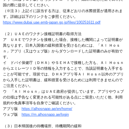
国の際に提示してください。
（※注３）上記イに該当する方は、従来どおりの水際措置が適用されま
す。詳細は以下のリンクをご参照ください。
https://www.dubai.uae.emb-japan.go.jp/files/100251611.pdf
（２）ＵＡＥのワクチン接種証明書の取得方法
ア ＵＡＥでワクチンを接種した場合、接種した機関によって証明書が
異なります。日本入国後の緩和措置を受けるためには、「Ａｌ Ｈｏｓ
ｎ」アプリ（又はウェブ版）からダウンロードした証明書のみが有効で
す。
イ ドバイ保健庁（ＤＨＡ）やＳＥＨＡで接種した方も、Ａｌ Ｈｏｓｎ
からエミレーツＩＤ等の情報を入力することで、当該証明書を入手する
ことが可能です。現状では、ＤＨＡアプリ等Ａｌ Ｈｏｓｎ以外のアプリ
から入手した証明書は、緩和措置を受けるためには利用できませんので
ご注意ください。
ウ 「Ａｌ Ｈｏｓｎ」はＵＡＥ政府が提供しています。アプリやウェブ
の仕様は予告なく変更される可能性がある点にご留意いただく他、利用
規約や免責事項等を自身でご確認ください。
アプリ版
https://alhosnapp.ae/en/home/
ウェブ版
https://m.alhosnapp.ae/login
（３）日本帰国後の待機場所、待機期間の緩和