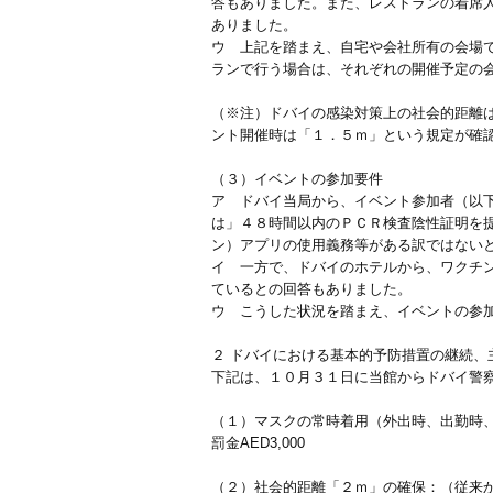
答もありました。また、レストランの着席
ありました。
ウ 上記を踏まえ、自宅や会社所有の会場
ランで行う場合は、それぞれの開催予定の
（※注）ドバイの感染対策上の社会的距離
ント開催時は「１．５ｍ」という規定が確
（３）イベントの参加要件
ア ドバイ当局から、イベント参加者（以
は」４８時間以内のＰＣＲ検査陰性証明を
ン）アプリの使用義務等がある訳ではない
イ 一方で、ドバイのホテルから、ワクチ
ているとの回答もありました。
ウ こうした状況を踏まえ、イベントの参
２ ドバイにおける基本的予防措置の継続、
下記は、１０月３１日に当館からドバイ警
（１）マスクの常時着用（外出時、出勤時
罰金AED3,000
（２）社会的距離「２ｍ」の確保：（従来