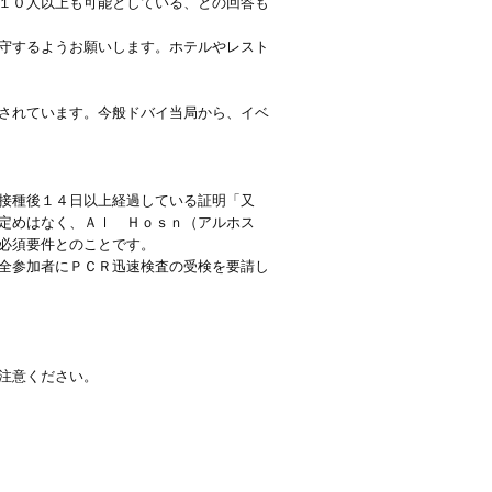
１０人以上も可能としている、との回答も
守するようお願いします。ホテルやレスト
されています。今般ドバイ当局から、イベ
接種後１４日以上経過している証明「又
定めはなく、Ａｌ Ｈｏｓｎ（アルホス
必須要件とのことです。
全参加者にＰＣＲ迅速検査の受検を要請し
注意ください。