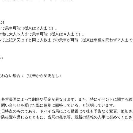
数分
まで乗車可能（従来は２人まで）。
の他に大人５人まで乗車可能（従来は４人まで）。
って上記ア又はイと同じ人数までの乗車が可能（従来は車種を問わず２人まで
し）
従わない場合：（従来から変更なし）
、各首長国によって制限や罰金が異なります。また、特にイベントに関する緩
、問い合わせを受けた際に個別に回答している、と説明しています。
１日時点のものであり、ドバイ当局による措置は今後も予告なく変更、追加さ
予防措置を講じるとともに、当局の発表等、最新の情報の入手に努めてくださ