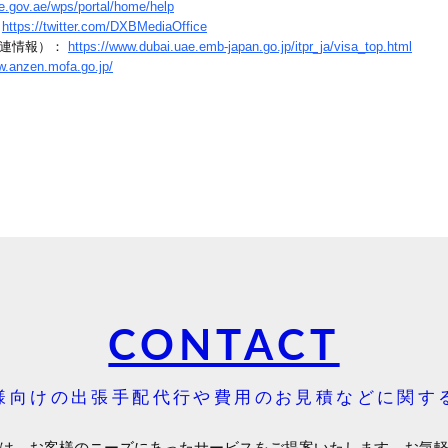
ce.gov.ae/wps/portal/home/help
：
https://twitter.com/DXBMediaOffice
関連情報）：
https://www.dubai.uae.emb-japan.go.jp/itpr_ja/visa_top.html
w.anzen.mofa.go.jp/
CONTACT
様向けの出張手配代行や費用のお見積などに関す
は、お客様のニーズにあったサービスをご提案いたします。お気