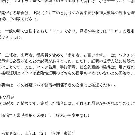
人数は、レストラン全体の収容率の８０％以下であれば、ひとテーブルにつき
で開催する場合は、上記（２）アのとおりの収容率及び参加人数等の制限を遵
会場にご相談ください。
は、一般の場では従来どおり「２ｍ」であり、職場や学校では「１ｍ」と規定
認できました。
下、主催者、出席者、従業員を含めて「参加者」と言います。）は、ワクチン
提示する必要があるとの説明がありました。ただし、証明の提示方法に特段の
とのことです。また、マスク着用、手指消毒、社会的距離の確保は、引き続き
ン接種証明とＰＣＲ検査陰性証明のどちらの提示も求めていないとの回答や、
加要件は、その都度ドバイ警察や開催予定の会場にご確認ください。
主な罰金
察に確認した情報です。違反した場合には、それぞれ罰金が科されますのでご
、職場でも常時着用が必要）：（従来から変更なし）
から変更なし、上記１（２）（※注）参照）