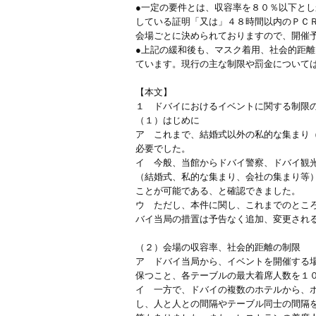
●一定の要件とは、収容率を８０％以下と
している証明「又は」４８時間以内のＰＣ
会場ごとに決められておりますので、開催
●上記の緩和後も、マスク着用、社会的距
ています。現行の主な制限や罰金について
【本文】
１ ドバイにおけるイベントに関する制限
（１）はじめに
ア これまで、結婚式以外の私的な集まり（Priv
必要でした。
イ 今般、当館からドバイ警察、ドバイ観
（結婚式、私的な集まり、会社の集まり等
ことが可能である、と確認できました。
ウ ただし、本件に関し、これまでのとこ
バイ当局の措置は予告なく追加、変更され
（２）会場の収容率、社会的距離の制限
ア ドバイ当局から、イベントを開催する
保つこと、各テーブルの最大着席人数を１
イ 一方で、ドバイの複数のホテルから、
し、人と人との間隔やテーブル同士の間隔