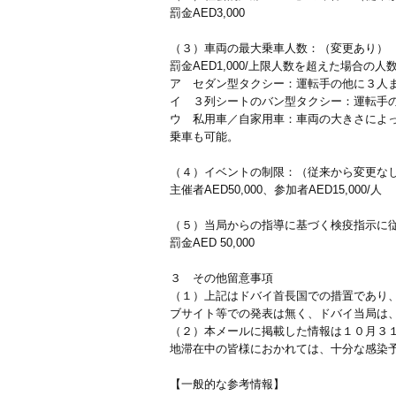
罰金AED3,000
（３）車両の最大乗車人数：（変更あり）
罰金AED1,000/上限人数を超えた場合の人
ア セダン型タクシー：運転手の他に３人
イ ３列シートのバン型タクシー：運転手
ウ 私用車／自家用車：車両の大きさによ
乗車も可能。
（４）イベントの制限：（従来から変更な
主催者AED50,000、参加者AED15,000/人
（５）当局からの指導に基づく検疫指示に
罰金AED 50,000
３ その他留意事項
（１）上記はドバイ首長国での措置であり
ブサイト等での発表は無く、ドバイ当局は
（２）本メールに掲載した情報は１０月３
地滞在中の皆様におかれては、十分な感染
【一般的な参考情報】