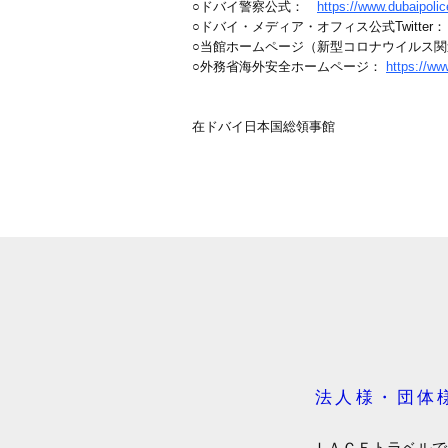
○ドバイ警察公式：
https://www.dubaipoli
○ドバイ・メディア・オフィス公式Twitter
○当館ホームページ（新型コロナウイルス
○外務省海外安全ホームページ：
https://ww
在ドバイ日本国総領事館
法人様・団体
ＩＡＣＥトラベルで