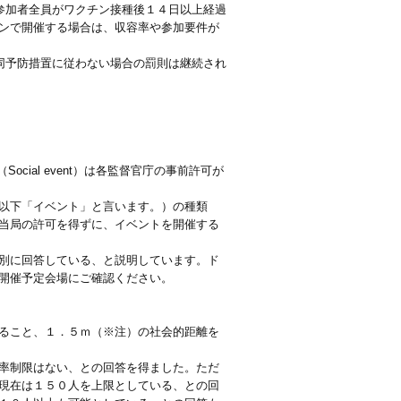
参加者全員がワクチン接種後１４日以上経過
ンで開催する場合は、収容率や参加要件が
同予防措置に従わない場合の罰則は継続され
Social event）は各監督官庁の事前許可が
以下「イベント」と言います。）の種類
当局の許可を得ずに、イベントを開催する
別に回答している、と説明しています。ド
開催予定会場にご確認ください。
ること、１．５ｍ（※注）の社会的距離を
率制限はない、との回答を得ました。ただ
現在は１５０人を上限としている、との回