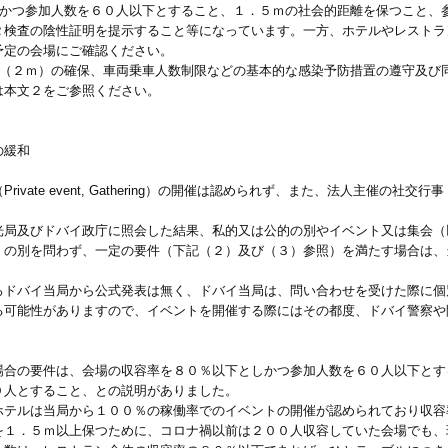
しかつ参加人数を６０人以下とすること、１．５ｍの社会的距離を保つこと、
Ｒ検査の陰性証明を提示すること等になっています。一方、ホテルやレストラ
予定の会場にご確認ください。
離（２ｍ）の確保、車両乗車人数制限などの基本的な感染予防措置の遵守及び
は本文２をご参照ください。
の緩和
ate event, Gathering）の開催は認められず、また、法人主催の社交行事（
光局及びドバイ政庁に照会した結果、私的又は公的の別やイベント又は集会（
）の別を問わず、一定の要件（下記（２）及び（３）参照）を満たす場合は、
ろドバイ当局から公式発表は無く、ドバイ当局は、問い合わせを受けた際に個
る可能性がありますので、イベントを開催する際にはその都度、ドバイ警察や
場合の要件は、会場の収容率を８０％以下としかつ参加人数を６０人以下とす
０人とすること、との説明がありました。
ホテルは当局から１００％の稼働率でのイベントの開催が認められており収容
を１．５ｍ以上保つために、コロナ禍以前は２００人収容していた会場でも、