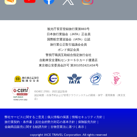
観光庁長官登録旅行業第883号
日本旅行業協会（JATA）正会員
国際航空運送協会（IATA）公認
旅行業公正取引協議会会員
ボンド保証会員
警視庁職員互助組合指定旅行会社
自動車安全運転センターＳＤカード優遇店
東京都公安委員会許可 第301052421434号
ISO/IEC 27001：2022 認証取得
認証範囲：出張予約および管理クラウドシステムの開発・保守・運用業務 （東京支
店）
弊社サービスに関するご意見
個人情報の保護
情報セキュリティ方針
旅行業契約・条件書
反社会的勢力対応の基本方針
保険販売方針
金融商品販売に関する勧誘方針
古物営業法に基づく表示
copyright IACE TRAVEL Corporation. All rights reserved