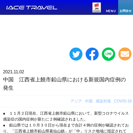
お問合せ
MENU
2021.11.02
中国 江西省上饒市鉛山県における新規国内症例の
発生
アジア
中国
感染対策
COVID-19
● １１月２日現在、江西省上饒市鉛山県において、新型コロナウイルス
感染症の国内症例が新たに２例確認されました。
● 鉛山県では１０月３０日から現在まで合計４例の症例が確認されてお
り、「江西省上饒市鉛山県葛仙山鎮」が「中」リスク地域に指定されて