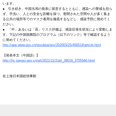
います。
● 引き続き、中国当局の発表に留意するとともに、感染への警戒を怠ら
ず、手洗い、人との安全な距離を保つ、密閉された空間や人が多く集ま
る公共の場所等でのマスク着用を徹底するなどし、感染予防に努めてく
ださい。
● 「中」あるいは「高」リスク評価は、感染症発生状況により変動しま
す。下記の中国国務院のプログラム（以下のリンク）等で確認するよう
に努めてください。
http://app.www.gov.cn/govdata/gov/202003/25/456514/article.html
【発表本文（中国語）】
http://hc.jiangxi.gov.cn/art/2021/11/2/art_38018_3705566.html
在上海日本国総領事館