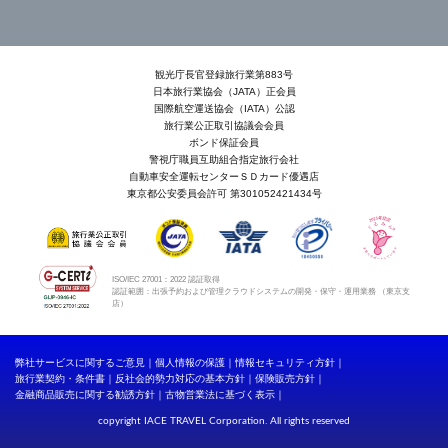
観光庁長官登録旅行業第883号
日本旅行業協会（JATA）正会員
国際航空運送協会（IATA）公認
旅行業公正取引協議会会員
ボンド保証会員
警視庁職員互助組合指定旅行会社
自動車安全運転センターＳＤカード優遇店
東京都公安委員会許可 第301052421434号
ISO/IEC 27001：2022 認証取得
認証範囲：出張予約および管理クラウドシステムの開発・保守・運用業務 （東京支
店）
弊社サービスに関するご意見
個人情報の保護
情報セキュリティ方針
旅行業契約・条件書
反社会的勢力対応の基本方針
保険販売方針
金融商品販売に関する勧誘方針
古物営業法に基づく表示
copyright IACE TRAVEL Corporation. All rights reserved