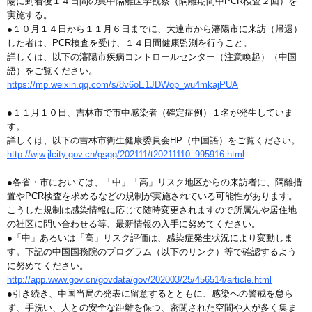
陽に到着後１４日間の集中隔離医学観察（隔離期間中PCR検査２回）を
実施する。
●１０月１４日から１１月６日までに、大連市から瀋陽市に来訪（帰還）
した者は、PCR検査を受け、１４日間健康監測を行うこと。
詳しくは、以下の瀋陽市疾病コントロールセンター（注意喚起）（中国
語）をご覧ください。
https://mp.weixin.qq.com/s/8v6oE1JDWop_wu4mkajPUA
●１１月１０日、吉林市で市中感染者（確定症例）１名が発生していま
す。
詳しくは、以下の吉林市衛生健康委員会HP（中国語）をご覧ください。
http://wjw.jlcity.gov.cn/gsgg/202111/t20211110_995916.html
●各省・市においては、「中」「高」リスク地区からの来訪者に、隔離措
置やPCR検査を求めるなどの規制が実施されている可能性があります。
こうした規制は感染情報に応じて随時変更されますので所属先や居住地
の社区に問い合わせる等、最新情報の入手に努めてください。
●「中」あるいは「高」リスク評価は、感染症発生状況により変動しま
す。下記の中国国務院のプログラム（以下のリンク）等で確認するよう
に努めてください。
http://app.www.gov.cn/govdata/gov/202003/25/456514/article.html
●引き続き、中国当局の発表に留意するとともに、感染への警戒を怠ら
ず、手洗い、人との安全な距離を保つ、密閉された空間や人が多く集ま