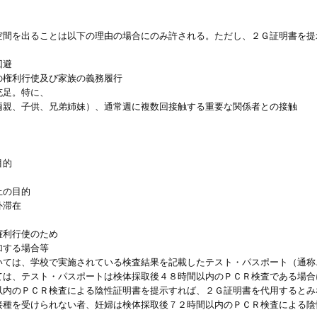
空間を出ることは以下の理由の場合にのみ許される。ただし、２Ｇ証明書を提
回避
権利行使及び家族の義務履行
充足。特に、
親、子供、兄弟姉妹）、通常週に複数回接触する重要な関係者との接触
目的
上の目的
外滞在
権利行使のため
加する場合等
いては、学校で実施されている検査結果を記載したテスト・パスポート（通称
ては、テスト・パスポートは検体採取後４８時間以内のＰＣＲ検査である場合
以内のＰＣＲ検査による陰性証明書を提示すれば、２Ｇ証明書を代用するとみ
接種を受けられない者、妊婦は検体採取後７２時間以内のＰＣＲ検査による陰