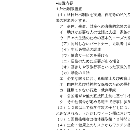
●措置内容
１外出制限措置
（１）終日外出制限を実施。自宅等の私的
限の対象外とする。
ア 身体、生命、財産への直接的危険の
イ 助けが必要な人の世話と支援、家族の
ウ 日々の生活のための基本的ニーズの
（ア）同居しないパートナー、近親者（両
（イ）生活必需品の調達
（ウ）健康サービスを受ける
（エ）居住のために必要がある場合
（オ）墓参りや宗教行事といった宗教的
（カ）動物の世話
エ 必要な限りにおける職業上及び教育
オ 肉体的及び精神的な保養のための屋
カ 延期できない行政・裁判手続
キ 公的選挙や他の直接民主制に基づく
ク その他省令が定める範囲で行事に参
（２）１２歳以上で就学年次の子どもにつ
とみなされる。（ただしウィーン州におい
（３）１回目接種者は検体採取後７２時間
（４）生命・健康上のリスクからワクチン