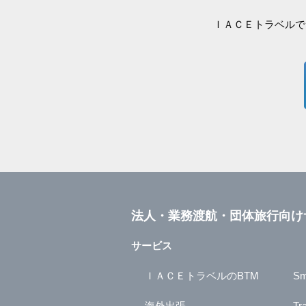
ＩＡＣＥトラベルで
法人・業務渡航・団体旅行向け
サービス
ＩＡＣＥトラベルのBTM
Sm
海外出張
Tr