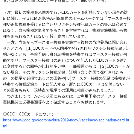
または州の保健局にCDCカード取得について問い合わせ可。
（注）最初の接種を米国外で行いCDCカードを所持していない場合の対
応に関し、例えばMD州やVA州保健局のホームページでは「ブースター接
種や追加接種を受けるに当たりワクチン接種記録カードの提示は必須で
はなく、自ら接種対象者であることを宣誓すれば、接種実施機関から接
種を断られることはない」旨、案内しています。
一方、当館からブースター接種を実施する複数の当地薬局に問い合わ
せたところ、[１]CDCカードや米国外で発行されたワクチン接種記録／証
明がなくとも、事前予約し身分証明書を持参すればブースター接種が可
能であり、ブースター接種（のみ）について記入したCDCカードを新た
に交付するとの回答が比較的多い中、一部薬局からは、[２]CDCカードが
ない場合、その他ワクチン接種記録／証明（含：外国で発行されたも
の）の提示が必須であるとの回答や[３]ブースター接種の記録は接種者が
持参する接種記録カードに記入する（新たにCDCカードは交付しない）
との回答もあり、現時点で現場での運用に相違がみられました。
つきましては、かかる状況にある方は、ご利用予定のブースター接種
実施機関に必要書類等をよく確認することをお勧めします。
◎CDC：CDCカードについて
https://www.cdc.gov/coronavirus/2019-ncov/vaccines/vaccination-card.ht
ml