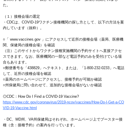
た。
（１）接種会場の選定
・CDCは、COVID-19ワクチン接種機関の探し方として、以下の方法を案
内しています（抜粋）。
○「 www.vaccines.gov 」にアクセスして近所の接種会場（薬局、医療機
関、保健局の接種会場）を確認
（注）このサイトからワクチン接種実施機関の予約サイトへ直接アクセ
スできます。なお、医療機関の一部など電話予約のみを受付けている場
合もあります。
○郵便番号を「438829」へテキスト、または、「1-800-232-0233」へ電話
して、近所の接種会場を確認
○薬局のホームページにアクセスし、接種予約が可能か確認
○州保健局に問い合わせて、追加的な接種会場がないか確認
◎CDC：How Do I Find a COVID-19 Vaccine?
https://www.cdc.gov/coronavirus/2019-ncov/vaccines/How-Do-I-Get-a-CO
VID-19-Vaccine.html
・DC、MD州、VA州保健局はそれぞれ、ホームページ上でブースター接
種（含：接種予約）の案内を行っています。