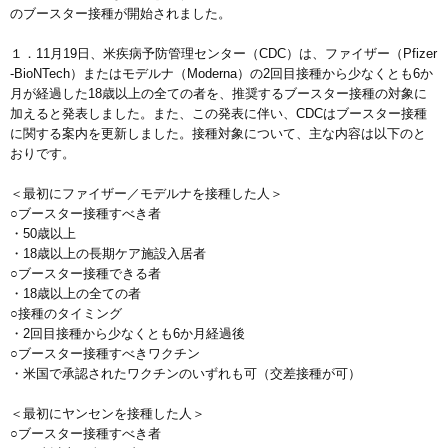
のブースター接種が開始されました。
１．11月19日、米疾病予防管理センター（CDC）は、ファイザー（Pfizer
-BioNTech）またはモデルナ（Moderna）の2回目接種から少なくとも6か
月が経過した18歳以上の全ての者を、推奨するブースター接種の対象に
加えると発表しました。また、この発表に伴い、CDCはブースター接種
に関する案内を更新しました。接種対象について、主な内容は以下のと
おりです。
＜最初にファイザー／モデルナを接種した人＞
○ブースター接種すべき者
・50歳以上
・18歳以上の長期ケア施設入居者
○ブースター接種できる者
・18歳以上の全ての者
○接種のタイミング
・2回目接種から少なくとも6か月経過後
○ブースター接種すべきワクチン
・米国で承認されたワクチンのいずれも可（交差接種が可）
＜最初にヤンセンを接種した人＞
○ブースター接種すべき者