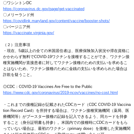
〇ワシントンDC
https://coronavirus.dc.gov/page/get-vaccinated
〇メリーランド州
https://covidlink.maryland.gov/content/vaccine/booster-shots/
〇バージニア州
https://vaccinate.virginia.gov/
（２）注意事項
・現在、5歳以上の全ての米国居住者は、医療保険加入状況や滞在資格に
かかわらず無料でCOVID-19ワクチンを接種することができ、ワクチン接
種実施機関が直接患者に対してワクチン接種のための支払いを求めるこ
とはないため、ワクチン接種のために金銭の支払いを求められた場合は
詐欺を疑うこと。
◎CDC：COVID-19 Vaccines Are Free to the Public
https://www.cdc.gov/coronavirus/2019-ncov/vaccines/no-cost.html
・これまでの接種記録が記載されたCDCカード（CDC COVID-19 Vaccina
tion Record Card）を所持する場合は、ワクチン接種実施機関（薬局、医
療機関等）がブースター接種の記録を記入できるよう、同カードを持参
すること（身分証明書も持参）。米国内での接種時にCDCカードをもら
っていない場合は、最初のワクチン（primary dose）を接種した実施機関