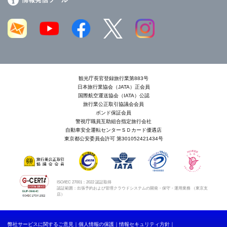
観光庁長官登録旅行業第883号
日本旅行業協会（JATA）正会員
国際航空運送協会（IATA）公認
旅行業公正取引協議会会員
ボンド保証会員
警視庁職員互助組合指定旅行会社
自動車安全運転センターＳＤカード優遇店
東京都公安委員会許可 第301052421434号
ISO/IEC 27001：2022 認証取得
認証範囲：出張予約および管理クラウドシステムの開発・保守・運用業務 （東京支
店）
弊社サービスに関するご意見
個人情報の保護
情報セキュリティ方針