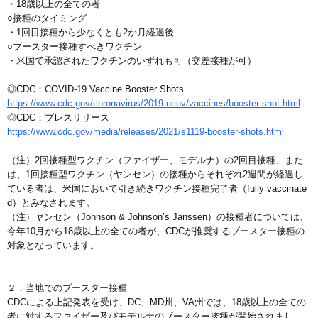
・18歳以上の全ての者
○接種のタイミング
・1回目接種から少なくとも2か月経過後
○ブースター接種すべきワクチン
・米国で承認されたワクチンのいずれも可（交差接種が可）
◎CDC：COVID-19 Vaccine Booster Shots
https://www.cdc.gov/coronavirus/2019-ncov/vaccines/booster-shot.html
◎CDC：プレスリリース
https://www.cdc.gov/media/releases/2021/s1119-booster-shots.html
（注）2回接種型ワクチン（ファイザー、モデルナ）の2回目接種、また
は、1回接種型ワクチン（ヤンセン）の接種からそれぞれ2週間が経過し
ている者は、米国において引き続きワクチン接種完了者（fully vaccinate
d）とみなされます。
（注）ヤンセン（Johnson & Johnson’s Janssen）の接種者については、
今年10月から18歳以上の全ての者が、CDCが推奨するブースター接種の
対象となっています。
２．当地でのブースター接種
CDCによる上記発表を受け、DC、MD州、VA州では、18歳以上の全ての
者に対するファイザー及びモデルナのブースター接種が開始されまし