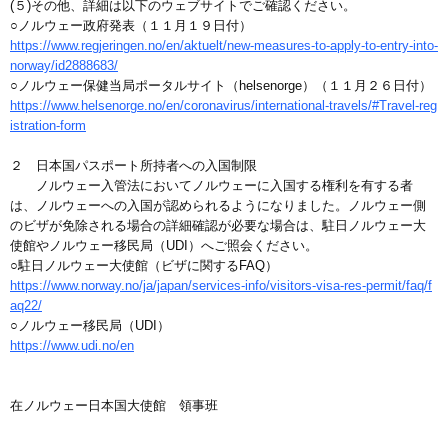
(５)その他、詳細は以下のウェブサイトでご確認ください。
○ノルウェー政府発表（１１月１９日付）
https://www.regjeringen.no/en/aktuelt/new-measures-to-apply-to-entry-into-
norway/id2888683/
○ノルウェー保健当局ポータルサイト（helsenorge）（１１月２６日付）
https://www.helsenorge.no/en/coronavirus/international-travels/#Travel-reg
istration-form
２ 日本国パスポート所持者への入国制限
ノルウェー入管法においてノルウェーに入国する権利を有する者
は、ノルウェーへの入国が認められるようになりました。ノルウェー側
のビザが免除される場合の詳細確認が必要な場合は、駐日ノルウェー大
使館やノルウェー移民局（UDI）へご照会ください。
○駐日ノルウェー大使館（ビザに関するFAQ）
https://www.norway.no/ja/japan/services-info/visitors-visa-res-permit/faq/f
aq22/
○ノルウェー移民局（UDI）
https://www.udi.no/en
在ノルウェー日本国大使館 領事班