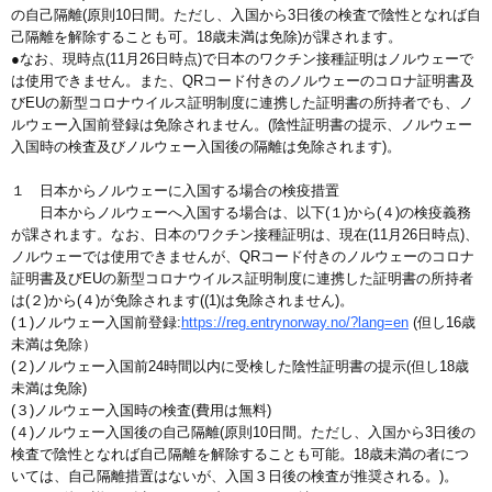
の自己隔離(原則10日間。ただし、入国から3日後の検査で陰性となれば自
己隔離を解除することも可。18歳未満は免除)が課されます。
●なお、現時点(11月26日時点)で日本のワクチン接種証明はノルウェーで
は使用できません。また、QRコード付きのノルウェーのコロナ証明書及
びEUの新型コロナウイルス証明制度に連携した証明書の所持者でも、ノ
ルウェー入国前登録は免除されません。(陰性証明書の提示、ノルウェー
入国時の検査及びノルウェー入国後の隔離は免除されます)。
１ 日本からノルウェーに入国する場合の検疫措置
日本からノルウェーへ入国する場合は、以下(１)から(４)の検疫義務
が課されます。なお、日本のワクチン接種証明は、現在(11月26日時点)、
ノルウェーでは使用できませんが、QRコード付きのノルウェーのコロナ
証明書及びEUの新型コロナウイルス証明制度に連携した証明書の所持者
は(２)から(４)が免除されます((1)は免除されません)。
(１)ノルウェー入国前登録:
https://reg.entrynorway.no/?lang=en
(但し16歳
未満は免除）
(２)ノルウェー入国前24時間以内に受検した陰性証明書の提示(但し18歳
未満は免除)
(３)ノルウェー入国時の検査(費用は無料)
(４)ノルウェー入国後の自己隔離(原則10日間。ただし、入国から3日後の
検査で陰性となれば自己隔離を解除することも可能。18歳未満の者につ
いては、自己隔離措置はないが、入国３日後の検査が推奨される。)。