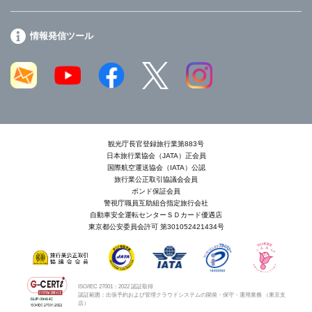
情報発信ツール
観光庁長官登録旅行業第883号
日本旅行業協会（JATA）正会員
国際航空運送協会（IATA）公認
旅行業公正取引協議会会員
ボンド保証会員
警視庁職員互助組合指定旅行会社
自動車安全運転センターＳＤカード優遇店
東京都公安委員会許可 第301052421434号
ISO/IEC 27001：2022 認証取得
認証範囲：出張予約および管理クラウドシステムの開発・保守・運用業務 （東京支
店）