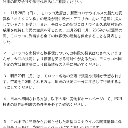
利用の航空会社や旅行代理店にご相談ください。
１ 11月28日（日）、モロッコ政府は、新型コロナウイルスの新たな変
異株「オミクロン株」の感染が特に欧州・アフリカにおいて急速に拡大
していることを受け、また、モロッコの新型コロナウイルス感染対策の
成果を維持し市民の健康を守るため、11月29日（月）23:59から2週間の
間、モロッコに到着する全ての旅客便の運航を停止することを発表しま
した。
２ モロッコを出発する旅客便については特段の発表はなされていませ
んが、今回の決定により影響を受ける可能性があるため、モロッコ出国
予定の方は報道等により最新情報の入手に努めてください。
３ 明日29日（月）は、モロッコ各地の空港で混乱や混雑が予想されま
す。空港をご利用される方は、周囲の状況に十分に注意して行動するよ
うにしてください。
４ 日本へ帰国される方は、以下の厚生労働省ホームページにて、PCR
検査の陰性証明書の条件等を必ずご確認ください。
５ これまでに当館からお知らせした新型コロナウイルス関連情報に係
る領事メールは、当館ホームページにてご覧いただけます。