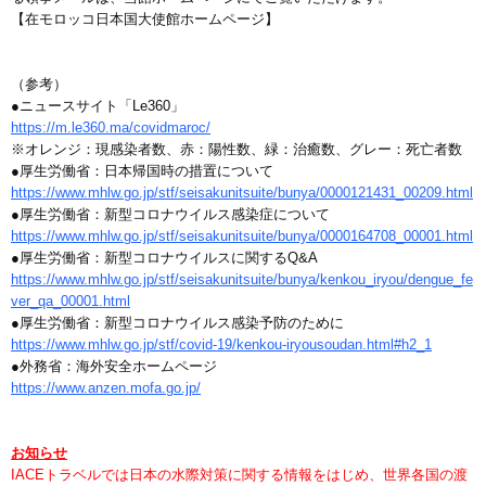
【在モロッコ日本国大使館ホームページ】
（参考）
●ニュースサイト「Le360」
https://m.le360.ma/covidmaroc/
※オレンジ：現感染者数、赤：陽性数、緑：治癒数、グレー：死亡者数
●厚生労働省：日本帰国時の措置について
https://www.mhlw.go.jp/stf/seisakunitsuite/bunya/0000121431_00209.html
●厚生労働省：新型コロナウイルス感染症について
https://www.mhlw.go.jp/stf/seisakunitsuite/bunya/0000164708_00001.html
●厚生労働省：新型コロナウイルスに関するQ&A
https://www.mhlw.go.jp/stf/seisakunitsuite/bunya/kenkou_iryou/dengue_fe
ver_qa_00001.html
●厚生労働省：新型コロナウイルス感染予防のために
https://www.mhlw.go.jp/stf/covid-19/kenkou-iryousoudan.html#h2_1
●外務省：海外安全ホームページ
https://www.anzen.mofa.go.jp/
お知らせ
IACEトラベルでは日本の水際対策に関する情報をはじめ、世界各国の渡