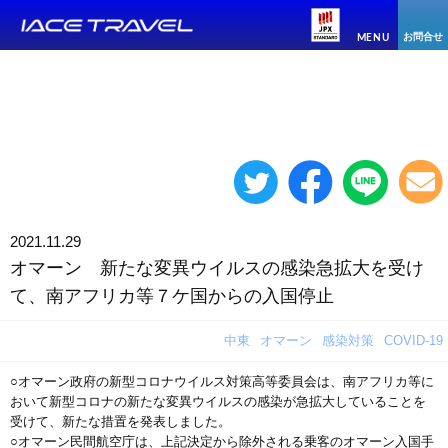
お問合せ
MENU
2021.11.29
オマーン 新たな変異ウイルスの感染急拡大を受け
て、南アフリカ等７ケ国からの入国停止
中東
オマーン
感染対策
COVID-19
○オマーン政府の新型コロナウイルス対策高等委員会は、南アフリカ等に
おいて新型コロナの新たな変異ウイルスの感染が急拡大していることを
受けて、新たな措置を発表しました。
○オマーン民間航空庁は、上記決定から除外される乗客のオマーン入国手