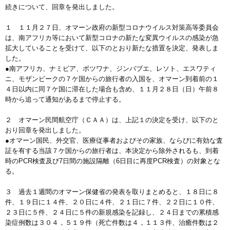
続きについて、回章を発出しました。
１ １１月２７日、オマーン政府の新型コロナウイルス対策高等委員会
は、南アフリカ等において新型コロナの新たな変異ウイルスの感染が急
拡大していることを受けて、以下のとおり新たな措置を決定、発表しま
した。
●南アフリカ、ナミビア、ボツワナ、ジンバブエ、レソト、エスワティ
ニ、モザンビークの７ケ国からの旅行者の入国を、オマーン到着前の１
４日以内に同７ケ国に滞在した場合も含め、１１月２８日（日）午前８
時から追って通知があるまで停止する。
２ オマーン民間航空庁（ＣＡＡ）は、上記１の決定を受け、以下のと
おり回章を発出しました。
●オマーン国民、外交官、医療従事者およびその家族、ならびに有効な査
証を有する当該７ケ国からの旅行者は、本決定から除外されるも、到着
時のPCR検査及び7日間の施設隔離（6日目に再度PCR検査）の対象とな
る。
３ 過去１週間のオマーン保健省の発表を取りまとめると、１８日に８
件、１９日に１４件、２０日に４件、２１日に７件、２２日に１０件、
２３日に５件、２４日に５件の新規感染を記録し、２４日までの累積感
染症例数は３０４，５１９件（死亡件数は４，１１３件、治癒件数は２