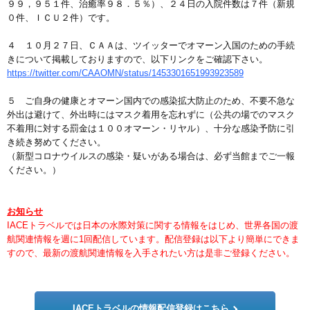
９９，９５１件、治癒率９８．５％）、２４日の入院件数は７件（新規
０件、ＩＣＵ２件）です。
４ １０月２７日、ＣＡＡは、ツイッターでオマーン入国のための手続
きについて掲載しておりますので、以下リンクをご確認下さい。
https://twitter.com/CAAOMN/status/1453301651993923589
５ ご自身の健康とオマーン国内での感染拡大防止のため、不要不急な
外出は避けて、外出時にはマスク着用を忘れずに（公共の場でのマスク
不着用に対する罰金は１００オマーン・リヤル）、十分な感染予防に引
き続き努めてください。
（新型コロナウイルスの感染・疑いがある場合は、必ず当館までご一報
ください。）
お知らせ
IACEトラベルでは日本の水際対策に関する情報をはじめ、世界各国の渡
航関連情報を週に1回配信しています。配信登録は以下より簡単にできま
すので、最新の渡航関連情報を入手されたい方は是非ご登録ください。
IACEトラベルの情報配信登録はこちら