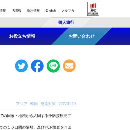
情報
IR情報
採用情報
English
メルマガ
個人旅行
お役立ち情報
お問い合わせ
アジア
韓国
感染対策
COVID-19
ての国家・地域から入国する予防接種完了
での１０日間の隔離、及びPCR検査を４回