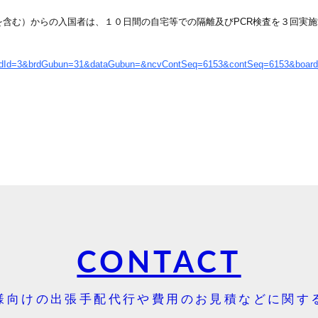
を含む）からの入国者は、１０日間の自宅等での隔離及びPCR検査を３回実
o?brdId=3&brdGubun=31&dataGubun=&ncvContSeq=6153&contSeq=6153&boar
CONTACT
様向けの出張手配代行や費用のお見積などに関す