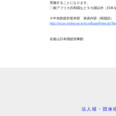
実施することになります。
〇南アフリカ共和国など９カ国以外（日本
※中央防疫対策本部 発表内容（韓国語）
http://ncov.mohw.go.kr/tcmBoardView.d
在釜山日本国総領事館
法人様・団体