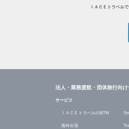
ＩＡＣＥトラベルで
法人・業務渡航・団体旅行向け
サービス
ＩＡＣＥトラベルのBTM
Sm
海外出張
Tr