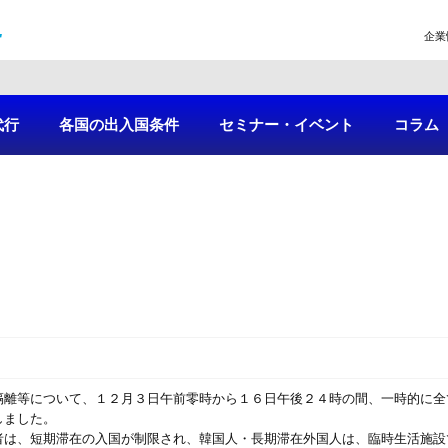
企業
代行
各国の出入国条件
セミナー・イベント
コラム
隔離等について、１２月３日午前零時から１６日午後２４時の間、一時的に全
しました。
者は、短期滞在の入国が制限され、韓国人・長期滞在外国人は、臨時生活施設