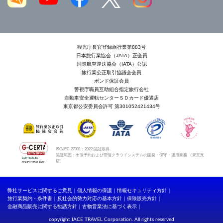
観光庁長官登録旅行業第883号
日本旅行業協会（JATA）正会員
国際航空運送協会（IATA）公認
旅行業公正取引協議会会員
ボンド保証会員
警視庁職員互助組合指定旅行会社
自動車安全運転センターＳＤカード優遇店
東京都公安委員会許可 第301052421434号
ISO/IEC 27001：2022 認証取得
認証範囲：出張予約および管理クラウドシステムの開発・保守・運用業務 （東京支
店）
弊社サービスに関するご意見
個人情報の保護
情報セキュリティ方針
旅行業契約・条件書
反社会的勢力対応の基本方針
保険販売方針
金融商品販売に関する勧誘方針
古物営業法に基づく表示
copyright IACE TRAVEL Corporation. All rights reserved