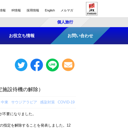
情報
IR情報
採用情報
English
メルマガ
個人旅行
お役立ち情報
お問い合わせ
定施設待機の解除）
中東
サウジアラビア
感染対策
COVID-19
機が不要になりました。
域」の指定を解除することを発表しました。12