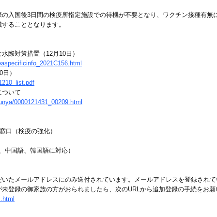
の入国後3日間の検疫所指定施設での待機が不要となり、ワクチン接種有無に
機することとなります。
水際対策措置（12月10日）
easpecificinfo_2021C156.html
0日）
210_list.pdf
について
/bunya/0000121431_00209.html
談窓口（検疫の強化）
、英語、中国語、韓国語に対応）
だいたメールアドレスにのみ送付されています。メールアドレスを登録されて
未登録の御家族の方がおられましたら、次のURLから追加登録の手続をお願
x.html