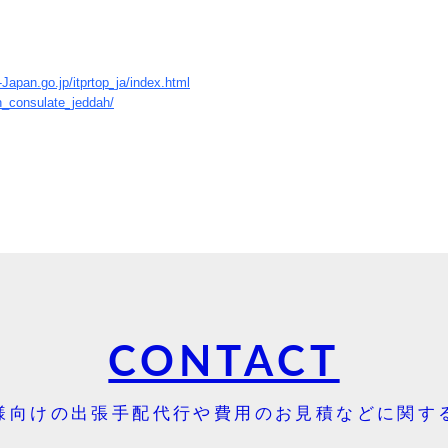
Japan.go.jp/itprtop_ja/index.html
n_consulate_jeddah/
CONTACT
様向けの出張手配代行や費用のお見積などに関す