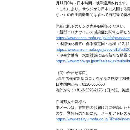
月11日0時（日本時間）以降適用されます。
・これにより、サウジから日本に入国する際
ない）の自主隔離期間はすべて自宅等で待
詳細は以下のリンク先を御確認ください。
・新型コロナウイルス感染症に関する新たな
https://www.anzen.mofa.go.jp/info/pcwidear
・水際強化措置に係る指定国・地域（12月1
https://www.anzen.mofa.go.jp/covid19/pdf2/1
・厚生労働省 水際対策に係る新たな措置
https://www.mhlw.go.jp/stf/seisakunitsuite
（問い合わせ窓口）
○厚生労働省新型コロナウイルス感染症相
日本国内から：0120-565-653
海外から：+81-3-3595-2176（日本語
在留邦人の皆様へ
本メールは、在留届のお届け時に登録いた
ので、緊急時のためにも、メールアドレスが
https://www.ezairyu.mofa.go.jp/RRnet//inde