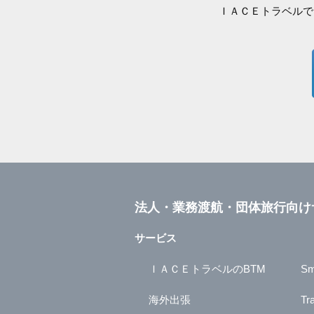
ＩＡＣＥトラベルで
法人・業務渡航・団体旅行向け
サービス
ＩＡＣＥトラベルのBTM
Sm
海外出張
Tr