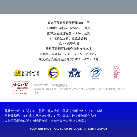
観光庁長官登録旅行業第883号
日本旅行業協会（JATA）正会員
国際航空運送協会（IATA）公認
旅行業公正取引協議会会員
ボンド保証会員
警視庁職員互助組合指定旅行会社
自動車安全運転センターＳＤカード優遇店
東京都公安委員会許可 第301052421434号
ISO/IEC 27001：2022 認証取得
認証範囲：出張予約および管理クラウドシステムの開発・保守・運用業務 （東京支
店）
弊社サービスに関するご意見
個人情報の保護
情報セキュリティ方針
旅行業契約・条件書
反社会的勢力対応の基本方針
保険販売方針
金融商品販売に関する勧誘方針
古物営業法に基づく表示
copyright IACE TRAVEL Corporation. All rights reserved