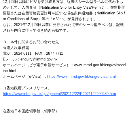
12月28日以降にビザを受け取る方は、従来のシール型ラベルに代わるも
のとして、入国査証（Notification Slip for Entry Visa/Permit）、在留期間
更新または在留資格変更許可を証する滞在条件通知書（Notification Slip f
or Conditions of Stay）等の「e-Visa」が発行されます。
なお、2021年12月28日以前に発行された従来のシール型ラベルは、記載
された内容に従って引き続き有効です。
３ 本件に関するお問い合わせ先
香港入境事務處
電話：2824 6111 FAX：2877 7711
Eメール：enquiry@immd.gov.hk
ホームページ（ビザ電子申請サービス）：www.immd.gov.hk/eng/evisaonl
ine.html
ホームページ（e-Visa）：
https://www.immd.gov.hk/eng/e-visa.html
（香港政府プレスリリース）
https://www.info.gov.hk/gia/general/202112/22/P2021122200489.htm
在香港日本国総領事館（領事部）