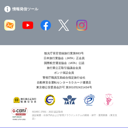
情報発信ツール
観光庁長官登録旅行業第883号
日本旅行業協会（JATA）正会員
国際航空運送協会（IATA）公認
旅行業公正取引協議会会員
ボンド保証会員
警視庁職員互助組合指定旅行会社
自動車安全運転センターＳＤカード優遇店
東京都公安委員会許可 第301052421434号
ISO/IEC 27001：2022 認証取得
認証範囲：出張予約および管理クラウドシステムの開発・保守・運用業務 （東京支
店）