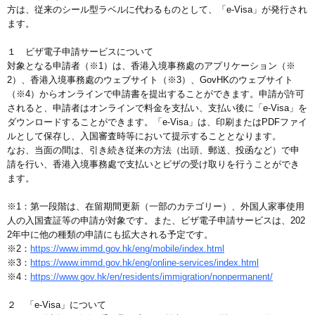
方は、従来のシール型ラベルに代わるものとして、「e-Visa」が発行され
ます。
１ ビザ電子申請サービスについて
対象となる申請者（※1）は、香港入境事務處のアプリケーション（※
2）、香港入境事務處のウェブサイト（※3）、GovHKのウェブサイト
（※4）からオンラインで申請書を提出することができます。申請が許可
されると、申請者はオンラインで料金を支払い、支払い後に「e-Visa」を
ダウンロードすることができます。「e-Visa」は、印刷またはPDFファイ
ルとして保存し、入国審査時等において提示することとなります。
なお、当面の間は、引き続き従来の方法（出頭、郵送、投函など）で申
請を行い、香港入境事務處で支払いとビザの受け取りを行うことができ
ます。
※1：第一段階は、在留期間更新（一部のカテゴリー）、外国人家事使用
人の入国査証等の申請が対象です。また、ビザ電子申請サービスは、202
2年中に他の種類の申請にも拡大される予定です。
※2：
https://www.immd.gov.hk/eng/mobile/index.html
※3：
https://www.immd.gov.hk/eng/online-services/index.html
※4：
https://www.gov.hk/en/residents/immigration/nonpermanent/
２ 「e-Visa」について