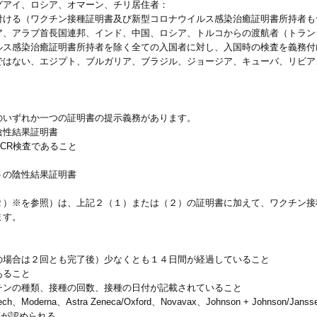
グアイ、ロシア、オマーン、チリ居住者：
付ける（ワクチン接種証明書及び新型コロナウイルス感染治癒証明書所持者も
ア、アラブ首長国連邦、インド、中国、ロシア、トルコからの渡航者（トラン
ス感染治癒証明書所持者を除く全ての入国者に対し、入国時の検査を義務付
ではない、エジプト、ブルガリア、ブラジル、ジョージア、キューバ、リビア
のいずれか一つの証明書の提示義務があります。
陰性結果証明書
CR検査であること
トの陰性結果証明書
２）※を参照）は、上記２（１）または（２）の証明書に加えて、ワクチン接
ます。
の場合は２回とも完了後）少なくとも１４日間が経過していること
あること
チンの種類、接種の回数、接種の日付が記載されていること
erna、Astra Zeneca/Oxford、Novavax、Johnson + Johnson/Janssen
harm等が認められる