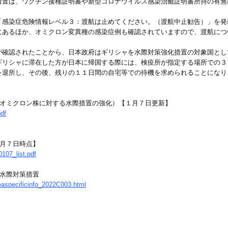
措置は、ワクチン接種証明書や新型コロナウイルス感染治癒証明書所持の有無
「感染症危険情報レベル３：渡航は止めてください。（渡航中止勧告）」を発
にあるほか、オミクロン変異種の感染症例も確認されていますので、渡航につ
が確認されたことから、日本政府はギリシャを水際対策強化措置の対象国とし
ギリシャに滞在した方が日本に帰国する際には、検疫所が指定する場所での３
を退所し、その後、残りの１１日間の自宅等での待機を求められることになり
（オミクロン株に対する水際措置の強化）【１月７日更新】
df
１月７日時点】
107_list.pdf
な水際対策措置
easpecificinfo_2022C003.html