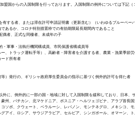
加盟国からの入国制限を行っております。入国制限の例外については下記（
可を有する者、または滞在許可申請証明書（更新含む）（いわゆるブルーペー
内であるか、コロナ特別措置枠での有効期限延長期間内であること
配偶者、正式な同棲者、未成年の子
道的・軍事・法執行機関構成員、市民保護省構成員等
ルー、トラック運転手等）、高齢者・障害者を介護する者、農業・漁業季節労
カード所有者
館等）発行の、ギリシャ政府厚生委員会の指示に基づく例外的許可を得た者
国以外に、例外的に一部の国・地域に対して入国制限を緩和しており、日本、
、豪州、バチカン、北マケドニア、ボスニア・ヘルツェゴビナ、アラブ首長国
、コソボ、クウェート、ベラルーシ、レバノン、モンテネグロ、メキシコ、モ
ルグアイ、ロシア、サウジアラビア、セルビア、シンガポール、オマーン、ト