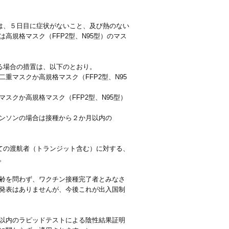
は、５日目に症状がないこと、及び熱のない
規格マスク（FFP2型、N95型）のマス
る場合の措置は、以下のとおり。
マスクか高規格マスク（FFP2型、N95
クか高規格マスク（FFP2型、N95型）
ンソンの場合は接種から２か月以内の
ての渡航者（トランジット含む）に対する、
。
齢を問わず、ワクチン接種完了者とみなさ
発表はありませんが、今後これが出入国制
以内のラピッドテストによる陰性結果証明