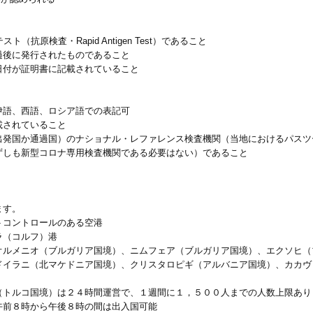
抗原検査・Rapid Antigen Test）であること
過後に発行されたものであること
日付が証明書に記載されていること
伊語、西語、ロシア語での表記可
載されていること
出発国か通過国）のナショナル・レファレンス検査機関（当地におけるパスツ
ずしも新型コロナ専用検査機関である必要はない）であること
ます。
トコントロールのある空港
ラ（コルフ）港
オルメニオ（ブルガリア国境）、ニムフェア（ブルガリア国境）、エクソヒ（
ドイラニ（北マケドニア国境）、クリスタロピギ（アルバニア国境）、カカヴ
（トルコ国境）は２４時間運営で、１週間に１，５００人までの人数上限あり
午前８時から午後８時の間は出入国可能