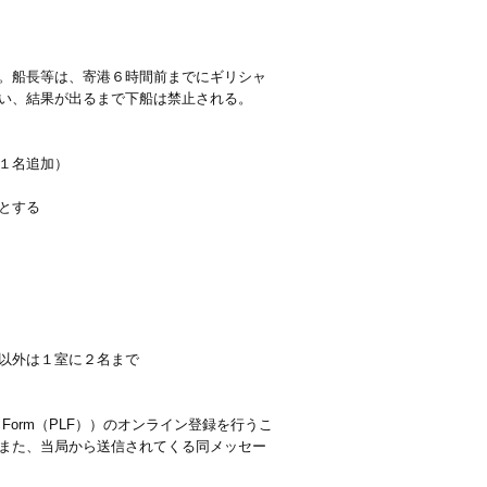
。船長等は、寄港６時間前までにギリシャ
い、結果が出るまで下船は禁止される。
１名追加）
とする
以外は１室に２名まで
or Form（PLF））のオンライン登録を行うこ
また、当局から送信されてくる同メッセー