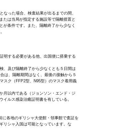
象となった場合、検査結果が出るまでの間、
または当局が指定する施設等で隔離措置と
とが条件です。また、隔離終了から少なく
す。
を証明する必要がある他、出国便に搭乗する
受検、及び隔離終了から少なくとも５日間は
場合は、隔離期間はなく、最後の接触から５
スク（FFP2型、N95型）のマスク着用義
か月以内である（ジョンソン・エンド・ジ
ウイルス感染治癒証明書を有している。
前に各地のギリシャ大使館・領事館で査証を
ギリシャ入国は可能となっています。な