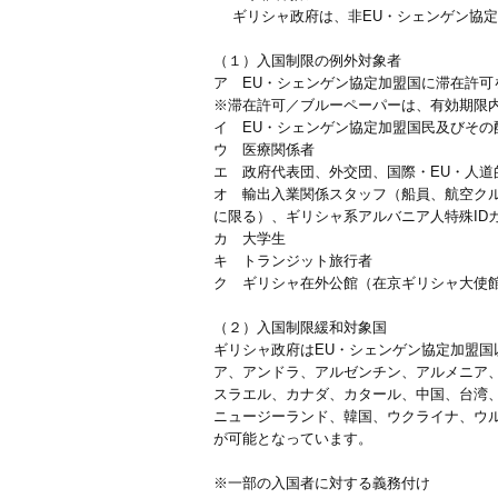
ギリシャ政府は、非EU・シェンゲン協定
（１）入国制限の例外対象者
ア EU・シェンゲン協定加盟国に滞在許
※滞在許可／ブルーペーパーは、有効期限
イ EU・シェンゲン協定加盟国民及びその
ウ 医療関係者
エ 政府代表団、外交団、国際・EU・人
オ 輸出入業関係スタッフ（船員、航空ク
に限る）、ギリシャ系アルバニア人特殊ID
カ 大学生
キ トランジット旅行者
ク ギリシャ在外公館（在京ギリシャ大使
（２）入国制限緩和対象国
ギリシャ政府はEU・シェンゲン協定加盟
ア、アンドラ、アルゼンチン、アルメニア
スラエル、カナダ、カタール、中国、台湾
ニュージーランド、韓国、ウクライナ、ウ
が可能となっています。
※一部の入国者に対する義務付け