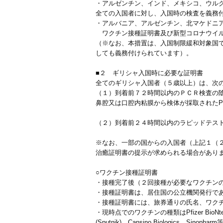
・アルゼンチン、インド、メキシコ、ウル
全ての入国者に対し、入国時の検査を義務
・アルバニア、アルゼンチン、北マケドニ
ワクチン接種証明書及び新型コロナウイル
（※なお、本措置は、入国制限緩和対象国
しても義務付けられています）。
■２ ギリシャ入国時に必要な証明書
全てのギリシャ入国者（５歳以上）は、次
（１）到着前７２時間以内のＰＣＲ検査の
鼻腔又は口腔内粘膜から検体が採取されたP
（２）到着前２４時間以内のラピッドテス
※なお、一部の国からの入国者（上記１（
治癒証明書の提示が求められる場合があり
○ワクチン接種証明書
・接種完了後（２回接種が必要なワクチン
・接種証明書は、居住国の公立機関発行で
・接種証明書には、旅券通りの氏名、ワク
・現時点でのワクチンの種類はPfizer BioNtech、Mod
(Sputnik)、Cansino Biologics、Sinop