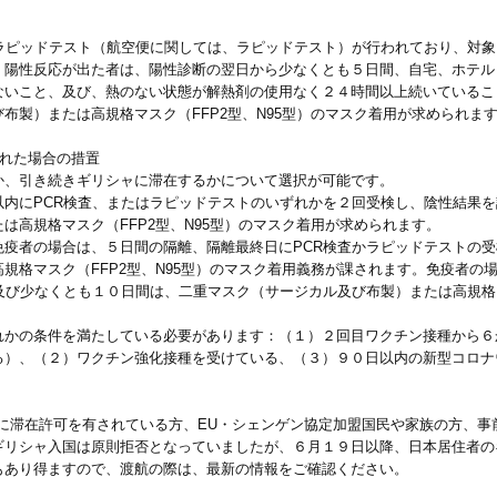
かラピッドテスト（航空便に関しては、ラピッドテスト）が行われており、対
。陽性反応が出た者は、陽性診断の翌日から少なくとも５日間、自宅、ホテル
ないこと、及び、熱のない状態が解熱剤の使用なく２４時間以上続いているこ
布製）または高規格マスク（FFP2型、N95型）のマスク着用が求められま
された場合の措置
か、引き続きギリシャに滞在するかについて選択が可能です。
以内にPCR検査、またはラピッドテストのいずれかを２回受検し、陰性結果
は高規格マスク（FFP2型、N95型）のマスク着用が求められます。
免疫者の場合は、５日間の隔離、隔離最終日にPCR検査かラピッドテストの
規格マスク（FFP2型、N95型）のマスク着用義務が課されます。免疫者の
及び少なくとも１０日間は、二重マスク（サージカル及び布製）または高規格マ
れかの条件を満たしている必要があります：（１）２回目ワクチン接種から６
る）、（２）ワクチン強化接種を受けている、（３）９０日以内の新型コロナ
に滞在許可を有されている方、EU・シェンゲン協定加盟国民や家族の方、事
ギリシャ入国は原則拒否となっていましたが、６月１９日以降、日本居住者の
もあり得ますので、渡航の際は、最新の情報をご確認ください。