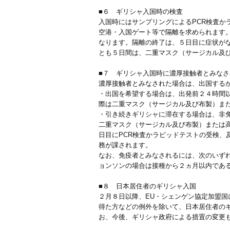
■６ ギリシャ入国時の検査
入国時にはサンプリングによるPCR検査
空港・入国ゲート等で隔離を求められます
なります。隔離の終了は、５日目に症状が
とも５日間は、二重マスク（サージカル及び
■７ ギリシャ入国時に濃厚接触者とみな
濃厚接触者とみなされた場合は、出国する
・出国を希望する場合は、出発前２４時間
際は二重マスク（サージカル及び布製）また
・引き続きギリシャに滞在する場合は、非
二重マスク（サージカル及び布製）または高
日目にPCR検査かラピッドテストの受検、
務が課されます。
なお、免疫者とみなされるには、次のいず
ョンソンの場合は接種から２ヵ月以内であ
■８ 日本居住者のギリシャ入国
２月８日以降、EU・シェンゲン協定加盟国
得た方などの例外を除いて、日本居住者の
お、今後、ギリシャ政府による措置の変更