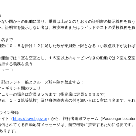
港
いない国からの船舶に限り、乗員は上記２のとおりの証明書の提示義務を負う
い。証明書を提示しない者は、検疫検査またはラピッドテストの受検義務を負
２名まで
員数に０．８を掛け１２に足した数が乗員数上限となる（小数点以下があれば
の船舶では１室を空室とし、１５室以上のキャビン付きの船舶では２室を空室
維持する義務を負う
０ユーロ
一部のレジャー船とクルーズ船を除き禁止する：
ア－ギリシャ間のフェリー
フェリーの場合は定員８５％まで（指定席は定員５０％まで）
棲者、１・２親等親族）及び身体障害者の付き添い人は１室に４名まで、それ
ンライン登録
サイト（
https://travel.gov.gr
）から、旅行者追跡フォーム（Passenger Locat
送信されてくる自動応答メッセージは、航空機等に搭乗するために必要です。
あります。