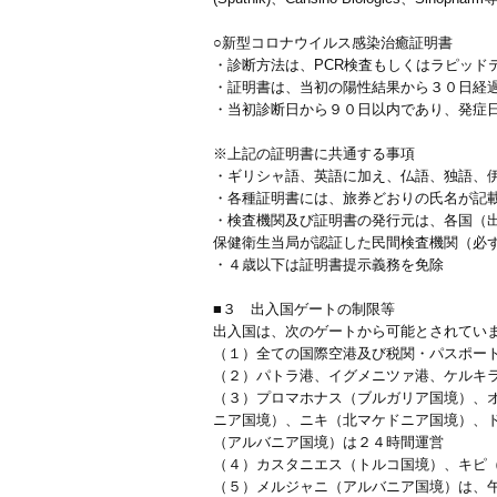
○新型コロナウイルス感染治癒証明書
・診断方法は、PCR検査もしくはラピッドテスト（
・証明書は、当初の陽性結果から３０日経
・当初診断日から９０日以内であり、発症
※上記の証明書に共通する事項
・ギリシャ語、英語に加え、仏語、独語、
・各種証明書には、旅券どおりの氏名が記
・検査機関及び証明書の発行元は、各国（
保健衛生当局が認証した民間検査機関（必
・４歳以下は証明書提示義務を免除
■３ 出入国ゲートの制限等
出入国は、次のゲートから可能とされてい
（１）全ての国際空港及び税関・パスポー
（２）パトラ港、イグメニツァ港、ケルキ
（３）プロマホナス（ブルガリア国境）、
ニア国境）、ニキ（北マケドニア国境）、
（アルバニア国境）は２４時間運営
（４）カスタニエス（トルコ国境）、キピ
（５）メルジャニ（アルバニア国境）は、