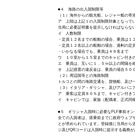
■４ 海路の出入国制限等
（１）海外からの観光船、レジャー船の寄
ア 上陸は上記１の入国制限対象となって
当局に必要証明書を提示しなければならな
イ 人数制限
・定員１２名までの船舶の場合、乗員は１
・定員１２名以上の船舶の場合、過剰の定
・いかなる場合でも、乗員は４９名まで
ウ １０室から１５室までのキャビン付き
エ 乗員は、互いに１．５ｍ以上の間隔を
オ 上記措置の違反金は、乗員の場合５０
（２）周辺国等との海路制限
トルコとの間の海路交通を、貨物船、及び
（３）イタリア－ギリシャ、及びアルバニ
ア 乗客は定員８０％まで、キャビン付き
イ キャビンでは、家族（配偶者、正式同
■５ ギリシャ入国時に必要なPLF事前オ
全ての入国者は、搭乗前までに政府ウェブ
とが求められています。登録後に当局から
ジ及びQRコードは入国時に提示する義務が