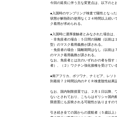
今回の延長に伴う主な変更点は、以下のと
●入国時のサンプリング検査で陽性となっ
状態が解熱剤の使用なく２４時間以上続いて
ク着用が求められる。
●入国時に濃厚接触者とみなされた場合は
・非免疫者の場合：５日間の隔離（以前は１
型）のマスク着用義務が課される。
・免疫者の場合：隔離期間はなし（以前は７
のマスク着用義務が課される。
なお、免疫者とは次のいずれかの者を指す
者）、（２）ワクチン強化接種を受けてい
●南アフリカ、ボツワナ、ナミビア、レソ
到着前７２時間以内のＰＣＲ検査陰性結果
なお、国内制限措置では、２月１日以降、
ないとされており、こちらはギリシャ国内
限措置にも反映される可能性がありますの
引き続き全ての国からの渡航者（５歳以上