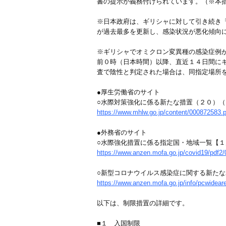
書の提示が義務付けられています。（※本
※日本政府は、ギリシャに対して引き続き
が過去最多を更新し、感染状況が悪化傾向
※ギリシャでオミクロン変異種の感染症例
前０時（日本時間）以降、直近１４日間に
査で陰性と判定された場合は、同指定場所
●厚生労働省のサイト
○水際対策強化に係る新たな措置（２０）
https://www.mhlw.go.jp/content/000872583.p
●外務省のサイト
○水際強化措置に係る指定国・地域一覧【
https://www.anzen.mofa.go.jp/covid19/pdf2/0
○新型コロナウイルス感染症に関する新た
https://www.anzen.mofa.go.jp/info/pcwidear
以下は、制限措置の詳細です。
■１ 入国制限