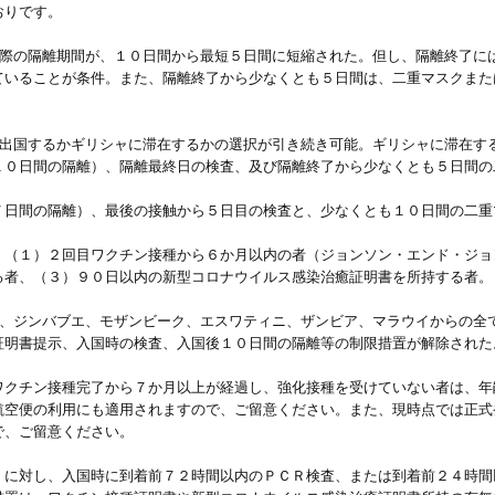
おりです。
た際の隔離期間が、１０日間から最短５日間に短縮された。但し、隔離終了に
いることが条件。また、隔離終了から少なくとも５日間は、二重マスクまたは高
、出国するかギリシャに滞在するかの選択が引き続き可能。ギリシャに滞在す
０日間の隔離）、隔離最終日の検査、及び隔離終了から少なくとも５日間の二重
日間の隔離）、最後の接触から５日目の検査と、少なくとも１０日間の二重マス
：（１）２回目ワクチン接種から６か月以内の者（ジョンソン・エンド・ジョ
る者、（３）９０日以内の新型コロナウイルス感染治癒証明書を所持する者。
ト、ジンバブエ、モザンビーク、エスワティニ、ザンビア、マラウイからの全
証明書提示、入国時の検査、入国後１０日間の隔離等の制限措置が解除された
ワクチン接種完了から７か月以上が経過し、強化接種を受けていない者は、年
航空便の利用にも適用されますので、ご留意ください。また、現時点では正式
で、ご留意ください。
）に対し、入国時に到着前７２時間以内のＰＣＲ検査、または到着前２４時間