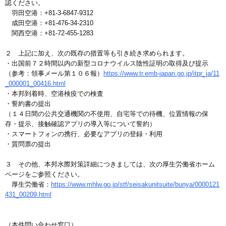
認ください。
羽田空港：+81-3-6847-9312
成田空港：+81-476-34-2310
関西空港：+81-72-455-1283
２ 上記に加え、次の既存の措置等も引き続き求められます。
・出国前７２時間以内の新型コロナウイルス陰性証明の取得及び提示
（参考：領事メール第１０６報）
https://www.tr.emb-japan.go.jp/itpr_ja/11
_000001_00416.html
・本邦到着時、空港検疫での検査
・誓約書の提出
（１４日間の公共交通機関の不使用、自宅等での待機、位置情報の保
存・提示、接触確認アプリの導入等について誓約）
・スマートフォンの携行、必要なアプリの登録・利用
・質問票の提出
３ その他、本邦水際対策詳細につきましては、次の厚生労働省ホーム
ページをご参照ください。
厚生労働省：
https://www.mhlw.go.jp/stf/seisakunitsuite/bunya/0000121
431_00209.html
（本件問い合わせ窓口）