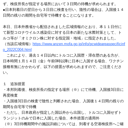
ず、検疫所長が指定する場所において３日間の待機が求められます。
●日本到着日の翌日から３日目に検査を行い、陰性の場合は、入国後１４
日間の残りの期間を自宅等で待機することになります。
本日、日本外務省から配信されました広域情報のとおり、本１１日付に
て新型コロナウイルス感染症に対する日本の新たな水際対策として、ト
ルコ等が「オミクロン株に対する指定国・地域」に指定されました。
（当該広域情報）
https://www.anzen.mofa.go.jp/info/pcwideareaspecificinf
o_2022C004.html
これにより、過去１４日以内にトルコに入国歴・滞在歴のある方が、
日本時間１月１４日（金）午前0時以降に日本に入国する場合、ワクチン
接種有無にかかわらず、以下の措置が求められますので、ご注意くださ
い。
１ 追加措置
・本邦到着後、検疫所長の指定する場所（※）にて待機、入国後3日目に
再度検査
・入国後3日目の検査で陰性と判断された場合、入国後１４日間の残りの
期間を自宅等で待機
・ただし、日本政府が指定した国以外から出国し、トルコに入国せずト
ランジットのみで日本に入国した場合、本件措置の適用外
（※）3日待機期間中の施設詳細については、到着する空港検疫所へご確