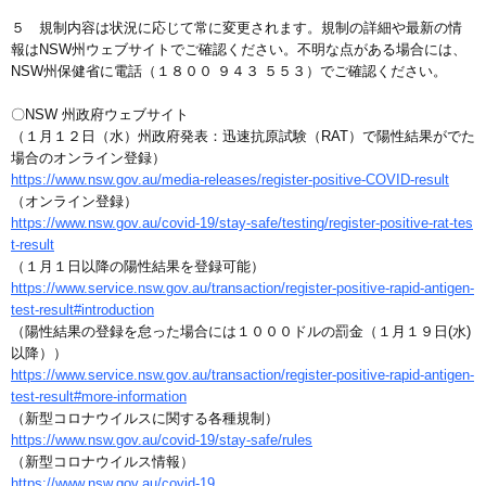
５ 規制内容は状況に応じて常に変更されます。規制の詳細や最新の情
報はNSW州ウェブサイトでご確認ください。不明な点がある場合には、
NSW州保健省に電話（１８００ ９４３ ５５３）でご確認ください。
〇NSW 州政府ウェブサイト
（１月１２日（水）州政府発表：迅速抗原試験（RAT）で陽性結果がでた
場合のオンライン登録）
https://www.nsw.gov.au/media-releases/register-positive-COVID-result
（オンライン登録）
https://www.nsw.gov.au/covid-19/stay-safe/testing/register-positive-rat-tes
t-result
（１月１日以降の陽性結果を登録可能）
https://www.service.nsw.gov.au/transaction/register-positive-rapid-antigen-
test-result#introduction
（陽性結果の登録を怠った場合には１０００ドルの罰金（１月１９日(水)
以降））
https://www.service.nsw.gov.au/transaction/register-positive-rapid-antigen-
test-result#more-information
（新型コロナウイルスに関する各種規制）
https://www.nsw.gov.au/covid-19/stay-safe/rules
（新型コロナウイルス情報）
https://www.nsw.gov.au/covid-19