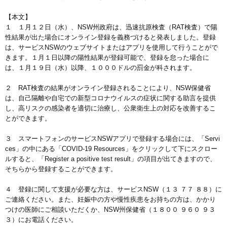
【本文】
１ １月１２日（水）、NSW州政府は、迅速抗原検査（RAT検査）で陽
性結果が出た場合にオンライン登録を義務づけると発表しました。登録
は、サービスNSWのウェブサイトまたはアプリを使用して行うことがで
きます。１月１日以降の陽性結果が登録可能で、登録を怠った場合に
は、１月１９日（水）以降、１０００ドルの罰金が科されます。
２ RAT検査の結果がオンライン登録されることにより、NSW保健省
は、自己隔離や自宅での新型コロナウイルスの症状に関する助言を提供
し、高リスクの感染者を適切に治療し、公衆衛生上の対応を改善するこ
とができます。
３ スマートフォンのサービスNSWアプリで登録する場合には、「Servi
ces」の中にある「COVID-19 Resources」をクリックして下にスクロー
ルすると、「Register a positive test result」の項目が出てきますので、
そちらから登録することができます。
４ 登録に関して支援が必要な方は、サービスNSW（１３ ７７ ８８）に
ご連絡ください。また、妊娠中の方や慢性疾患をお持ちの方は、かかり
つけの医師にご相談いただくか、NSW州保健省（１８００ ９６０ ９３
３）にお電話ください。