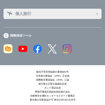
個人旅行
情報発信ツール
観光庁長官登録旅行業第883号
日本旅行業協会（JATA）正会員
国際航空運送協会（IATA）公認
旅行業公正取引協議会会員
ボンド保証会員
警視庁職員互助組合指定旅行会社
自動車安全運転センターＳＤカード優遇店
東京都公安委員会許可 第301052421434号