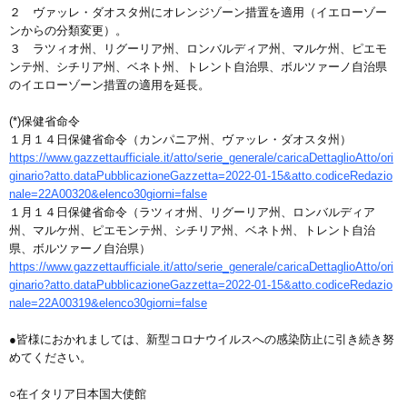
２ ヴァッレ・ダオスタ州にオレンジゾーン措置を適用（イエローゾー
ンからの分類変更）。
３ ラツィオ州、リグーリア州、ロンバルディア州、マルケ州、ピエモ
ンテ州、シチリア州、ベネト州、トレント自治県、ボルツァーノ自治県
のイエローゾーン措置の適用を延長。
(*)保健省命令
１月１４日保健省命令（カンパニア州、ヴァッレ・ダオスタ州）
https://www.gazzettaufficiale.it/atto/serie_generale/caricaDettaglioAtto/ori
ginario?atto.dataPubblicazioneGazzetta=2022-01-15&atto.codiceRedazio
nale=22A00320&elenco30giorni=false
１月１４日保健省命令（ラツィオ州、リグーリア州、ロンバルディア
州、マルケ州、ピエモンテ州、シチリア州、ベネト州、トレント自治
県、ボルツァーノ自治県）
https://www.gazzettaufficiale.it/atto/serie_generale/caricaDettaglioAtto/ori
ginario?atto.dataPubblicazioneGazzetta=2022-01-15&atto.codiceRedazio
nale=22A00319&elenco30giorni=false
●皆様におかれましては、新型コロナウイルスへの感染防止に引き続き努
めてください。
○在イタリア日本国大使館