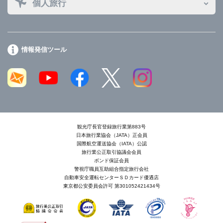
個人旅行
情報発信ツール
観光庁長官登録旅行業第883号
日本旅行業協会（JATA）正会員
国際航空運送協会（IATA）公認
旅行業公正取引協議会会員
ボンド保証会員
警視庁職員互助組合指定旅行会社
自動車安全運転センターＳＤカード優遇店
東京都公安委員会許可 第301052421434号