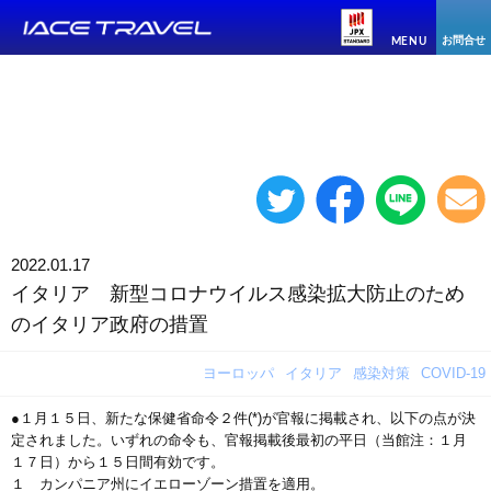
お問合せ
MENU
2022.01.17
イタリア 新型コロナウイルス感染拡大防止のため
のイタリア政府の措置
ヨーロッパ
イタリア
感染対策
COVID-19
●１月１５日、新たな保健省命令２件(*)が官報に掲載され、以下の点が決
定されました。いずれの命令も、官報掲載後最初の平日（当館注：１月
１７日）から１５日間有効です。
１ カンパニア州にイエローゾーン措置を適用。