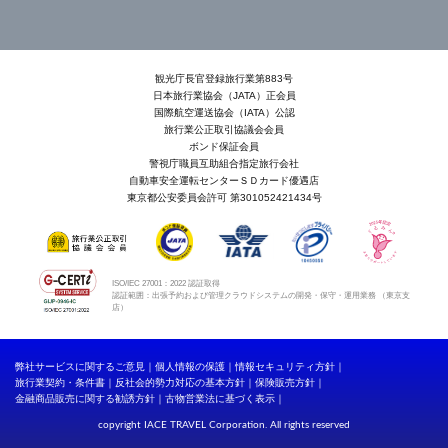
観光庁長官登録旅行業第883号
日本旅行業協会（JATA）正会員
国際航空運送協会（IATA）公認
旅行業公正取引協議会会員
ボンド保証会員
警視庁職員互助組合指定旅行会社
自動車安全運転センターＳＤカード優遇店
東京都公安委員会許可 第301052421434号
ISO/IEC 27001：2022 認証取得
認証範囲：出張予約および管理クラウドシステムの開発・保守・運用業務 （東京支
店）
弊社サービスに関するご意見
個人情報の保護
情報セキュリティ方針
旅行業契約・条件書
反社会的勢力対応の基本方針
保険販売方針
金融商品販売に関する勧誘方針
古物営業法に基づく表示
copyright IACE TRAVEL Corporation. All rights reserved