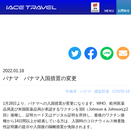
お問合せ
MENU
2022.01.18
パナマ パナマ入国措置の変更
中南米
パナマ
感染対策
COVID-19
1月28日より、パナマへの入国措置が変更になります。WHO、欧州医薬
品局及び米国医薬品局が承認するワクチンを3回（Johnson & Johnsonは2
回）接種し、証明カード又はデジタル証明を所持し、最後のワクチン接
種から14日間以上が経過している方は、入国時のコロナウィルス検査陰
性証明書の提示や入国後の隔離措置が免除されます。