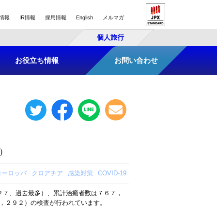
情報
IR情報
採用情報
English
メルマガ
個人旅行
お役立ち情報
お問い合わせ
）
ヨーロッパ
クロアチア
感染対策
COVID-19
２７、過去最多）、累計治癒者数は７６７，
，２９２）の検査が行われています。