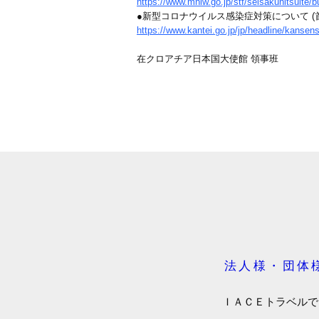
https://www.mhlw.go.jp/stf/seisakunitsuite
●新型コロナウイルス感染症対策について (
https://www.kantei.go.jp/jp/headline/kansen
在クロアチア日本国大使館 領事班
法人様・団体
ＩＡＣＥトラベルで