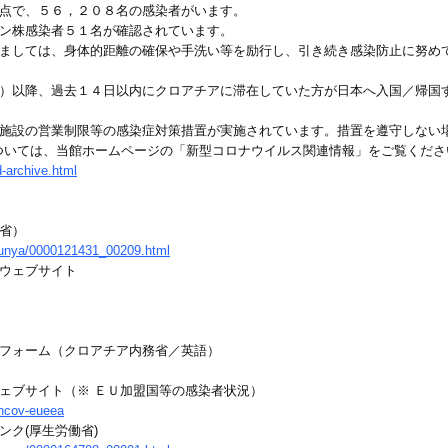
時点で、５６，２０８名の感染者がいます。
ロン株感染者５１名が確認されています。
れましては、身体的距離の確保や手洗い等を励行し、引き続き感染防止に努め
間）以降、過去１４日以内にクロアチアに滞在していた方が日本へ入国／帰国
食施設の営業制限等の感染症対策措置が実施されています。措置を遵守しない
ついては、当館ホームページの「新型コロナウイルス関連情報」をご覧くださ
d-archive.html
省）
/bunya/0000121431_00209.html
連ウェブサイト
問フォーム（クロアチア内務省／英語）
ェブサイト（※ ＥＵ加盟国等の感染者状況）
-ncov-eueea
ンク(厚生労働省)