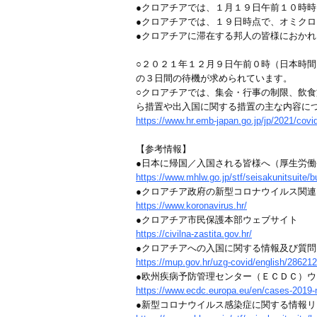
●クロアチアでは、１月１９日午前１０時
●クロアチアでは、１９日時点で、オミク
●クロアチアに滞在する邦人の皆様におか
○２０２１年１２月９日午前０時（日本時
の３日間の待機が求められています。
○クロアチアでは、集会・行事の制限、飲
ら措置や出入国に関する措置の主な内容に
https://www.hr.emb-japan.go.jp/jp/2021/covi
【参考情報】
●日本に帰国／入国される皆様へ（厚生労働
https://www.mhlw.go.jp/stf/seisakunitsuite
●クロアチア政府の新型コロナウイルス関
https://www.koronavirus.hr/
●クロアチア市民保護本部ウェブサイト
https://civilna-zastita.gov.hr/
●クロアチアへの入国に関する情報及び質
https://mup.gov.hr/uzg-covid/english/286212
●欧州疾病予防管理センター（ＥＣＤＣ）ウ
https://www.ecdc.europa.eu/en/cases-2019
●新型コロナウイルス感染症に関する情報リ