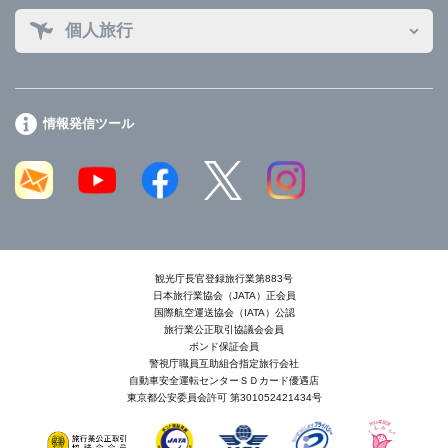
個人旅行
情報発信ツール
観光庁長官登録旅行業第883号
日本旅行業協会（JATA）正会員
国際航空運送協会（IATA）公認
旅行業公正取引協議会会員
ボンド保証会員
警視庁職員互助組合指定旅行会社
自動車安全運転センターＳＤカード優遇店
東京都公安委員会許可 第301052421434号