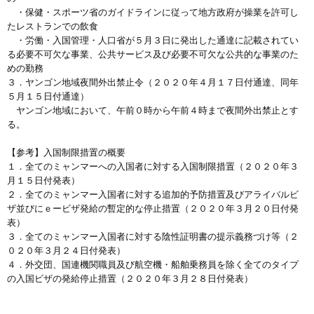
・保健・スポーツ省のガイドラインに従って地方政府が操業を許可し
たレストランでの飲食
・労働・入国管理・人口省が５月３日に発出した通達に記載されてい
る必要不可欠な事業、公共サービス及び必要不可欠な公共的な事業のた
めの勤務
３．ヤンゴン地域夜間外出禁止令（２０２０年４月１７日付通達、同年
５月１５日付通達）
ヤンゴン地域において、午前０時から午前４時まで夜間外出禁止とす
る。
【参考】入国制限措置の概要
１．全てのミャンマーへの入国者に対する入国制限措置（２０２０年３
月１５日付発表）
２．全てのミャンマー入国者に対する追加的予防措置及びアライバルビ
ザ並びにｅービザ発給の暫定的な停止措置（２０２０年３月２０日付発
表）
３．全てのミャンマー入国者に対する陰性証明書の提示義務づけ等（２
０２０年３月２４日付発表）
４．外交団、国連機関職員及び航空機・船舶乗務員を除く全てのタイプ
の入国ビザの発給停止措置（２０２０年３月２８日付発表）