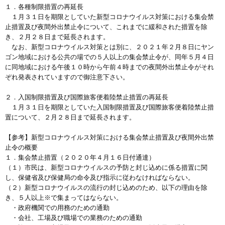
１．各種制限措置の再延長
１月３１日を期限としていた新型コロナウイルス対策における集会禁
止措置及び夜間外出禁止令について、これまでに緩和された措置を除
き、２月２８日まで延長されます。
なお、新型コロナウイルス対策とは別に、２０２１年２月８日にヤン
ゴン地域における公共の場での５人以上の集会禁止令が、同年５月４日
に同地域における午後１０時から午前４時までの夜間外出禁止令がそれ
ぞれ発表されていますので御注意下さい。
２．入国制限措置及び国際旅客便着陸禁止措置の再延長
１月３１日を期限としていた入国制限措置及び国際旅客便着陸禁止措
置について、２月２８日まで延長されます。
【参考】新型コロナウイルス対策における集会禁止措置及び夜間外出禁
止令の概要
１．集会禁止措置（２０２０年４月１６日付通達）
（１）市民は、新型コロナウイルスの予防と封じ込めに係る措置に関
し、保健省及び保健局の命令及び指示に従わなければならない。
（２）新型コロナウイルスの流行の封じ込めのため、以下の理由を除
き、５人以上※で集まってはならない。
・政府機関での用務のための通勤
・会社、工場及び職場での業務のための通勤