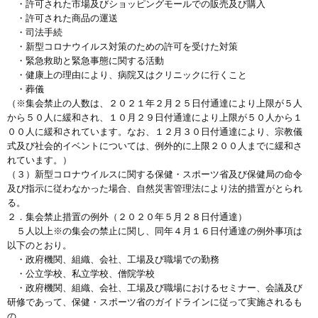
・許可された市場及びショッピングモールでの販売及び購入
・許可された商品の運送
・司法手続
・新型コロナウイルス対策のための許可を受けた対策
・緊急救助と緊急事態に関する活動
・健康上の理由により、病院又はクリニックに行くこと
・葬儀
（※集会禁止の人数は、２０２１年２月２５日付通達により上限が５人
から５０人に緩和され、１０月２９日付通達により上限が５０人から１
００人に緩和されています。なお、１２月３０日付通達により、宗教儀
式及び社会的イベントについては、例外的に上限２００人までに緩和さ
れています。）
（３）新型コロナウイルスに関する保健・スポーツ省及び保健局の命令
及び指示に従わなかった場合、自然災害管理法により法的措置がとられ
る。
２．集会禁止措置の例外（２０２０年５月２８日付通達）
５人以上※の集会の禁止に関し、同年４月１６日付通達の例外事項は
以下のとおり。
・政府機関、組織、会社、工場及び職場での勤務
・公立学校、私立学校、僧院学校
・政府機関、組織、会社、工場及び職場におけるセミナー、会議及び
研修であって、保健・スポーツ省のガイドラインに従って実施されるも
の