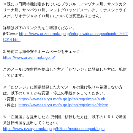
※既に３日間待機指定されているブラジル（アマゾナス州、サンタカタ
リーナ州、サンパウロ州、マットグロッソドスール州、ミナスジェライ
ス州、リオデジャネイロ州）については変更ありません。
詳細は以下のリンク先をご確認ください。
(PC)==>
https://www.anzen.mofa.go.jp/info/pcwideareaspecificinfo_2022
C014.html
出発前には海外安全ホームページをチェック！
https://www.anzen.mofa.go.jp/
このメールは在留届を提出した方と「たびレジ」に登録した方に、配信
しています。
※「たびレジ」に簡易登録した方でメールの受け取りを希望しない方
は、以下のＵＲＬから変更・停止の手続きをしてください。
（変更）
https://www.ezairyu.mofa.go.jp/tabireg/simple/auth
（停止）
https://www.ezairyu.mofa.go.jp/tabireg/simple/delete
※「在留届」を提出した方で帰国、移転した方は、以下のＵＲＬで帰国
又は転出届を提出してください。
https://www.ezairyu.mofa.go.jp/RRnet/residencereport/login