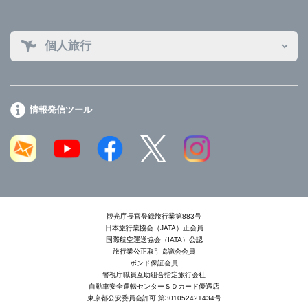
個人旅行
情報発信ツール
観光庁長官登録旅行業第883号
日本旅行業協会（JATA）正会員
国際航空運送協会（IATA）公認
旅行業公正取引協議会会員
ボンド保証会員
警視庁職員互助組合指定旅行会社
自動車安全運転センターＳＤカード優遇店
東京都公安委員会許可 第301052421434号