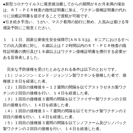
●新型コロナウイルスに罹患後治癒してからの期間が６か月未満の場合
は、ＲＴ－ＰＣＲ検査の陰性証明書に加え、ワクチン接種証明書の代わ
りに治癒証明書を提示することで渡航が可能です。
●引き続き手洗い、うがい、マスク着用の励行に努め、人混みは避ける等
感染予防にご留意ください。
１ １１日、国家公衆衛生安全保障庁(ＡＮＳＳ)は、ギニアにおけるすべ
ての出入国者に対し、６歳以上は７２時間以内のＲＴ－ＰＣＲ検査の陰
性証明書の携行及び１８歳以上はワクチン接種証明書を携行する必要が
ある旨発表しました。
完全な予防接種を受けたとみなされる条件は以下のとおりです。
（１）ジョンソン・エンド・ジョンソン製ワクチンを接種した者で、接
種後２８日を経過した者。
（２）１回目の接種後８～１２週間の間隔を以てアストラゼネカ製ワク
チンの２回目の接種を行い、１４日を経過した者。
（３）１回目の接種後３週間の間隔を以てファイザー製ワクチンの２回
目の接種を行い、１４日を経過した者。
（４）１回目の接種後３～７週間の間隔を以てモデルナ製ワクチンの２
回目の接種を行い、１４日を経過した者。
（５）１回目の接種後３週間の間隔を以てシノファーム及びシノバック
製ワクチンの２回目の接種を行い、１４日を経過した者。