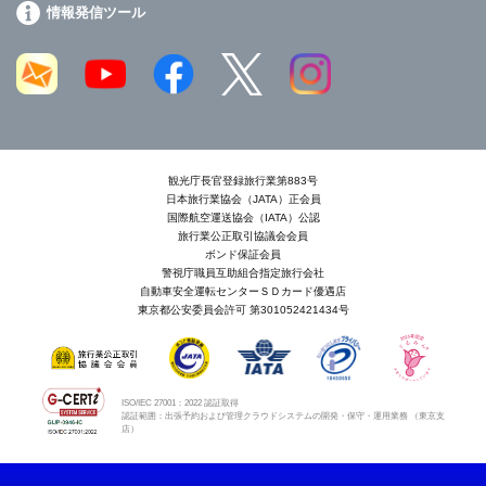
情報発信ツール
観光庁長官登録旅行業第883号
日本旅行業協会（JATA）正会員
国際航空運送協会（IATA）公認
旅行業公正取引協議会会員
ボンド保証会員
警視庁職員互助組合指定旅行会社
自動車安全運転センターＳＤカード優遇店
東京都公安委員会許可 第301052421434号
ISO/IEC 27001：2022 認証取得
認証範囲：出張予約および管理クラウドシステムの開発・保守・運用業務 （東京支
店）