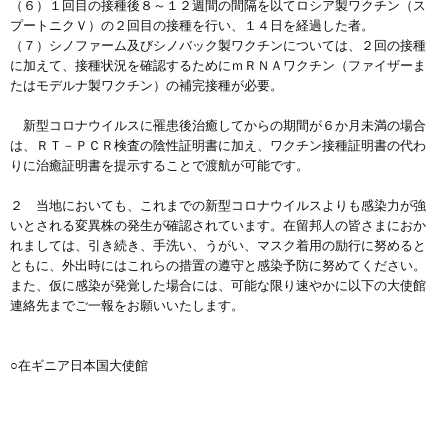
（６）１回目の接種後８～１２週間の間隔を以てロシア製ワクチン（ス
プートニクＶ）の２回目の接種を行い、１４日を経過した者。
（７）シノファーム及びシノバック製ワクチンについては、２回の接種
に加えて、接種状況を確認するためにｍＲＮＡワクチン（ファイザーま
たはモデルナ製ワクチン）の補完接種が必要。
新型コロナウイルスに罹患後治癒してからの期間が６か月未満の場合
は、ＲＴ－ＰＣＲ検査の陰性証明書に加え、ワクチン接種証明書の代わ
りに治癒証明書を提示することで渡航が可能です。
２ 当地においても、これまでの新型コロナウイルスよりも感染力が強
いとされる変異株の発生が確認されています。在留邦人の皆さまにおか
れましては、引き続き、手洗い、うがい、マスク着用の励行に努めると
ともに、外出時にはこれらの措置の遵守と感染予防に努めてください。
また、仮に感染が発覚した場合には、可能な限り速やかに以下の大使館
連絡先までご一報をお願いいたします。
○在ギニア日本国大使館