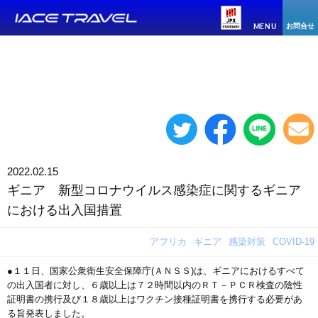
お問合せ
MENU
2022.02.15
ギニア 新型コロナウイルス感染症に関するギニア
における出入国措置
アフリカ
ギニア
感染対策
COVID-19
●１１日、国家公衆衛生安全保障庁(ＡＮＳＳ)は、ギニアにおけるすべて
の出入国者に対し、６歳以上は７２時間以内のＲＴ－ＰＣＲ検査の陰性
証明書の携行及び１８歳以上はワクチン接種証明書を携行する必要があ
る旨発表しました。