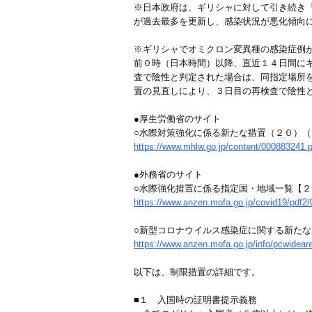
※日本政府は、ギリシャに対して引き続き
が過去最多を更新し、感染状況が悪化傾向
※ギリシャでオミクロン変異種の感染症例
前０時（日本時間）以降、直近１４日間に
査で陰性と判定された場合は、同指定場所
置の見直しにより、３日目の再検査で陰性
●厚生労働省のサイト
○水際対策強化に係る新たな措置（２０）
https://www.mhlw.go.jp/content/000883241.p
●外務省のサイト
○水際強化措置に係る指定国・地域一覧【
https://www.anzen.mofa.go.jp/covid19/pdf2/0
○新型コロナウイルス感染症に関する新た
https://www.anzen.mofa.go.jp/info/pcwidea
以下は、制限措置の詳細です。
■１ 入国時の証明書提示義務