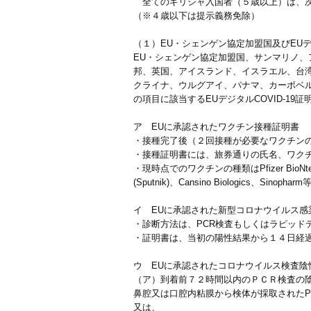
全てのギリシャ入国者（５歳以上）は、次
（※４歳以下は提示義務免除）
（１）EU・シェンゲン協定加盟国及びEUデ
EU・シェンゲン協定加盟国、サンマリノ
邦、英国、アイスランド、イスラエル、台
クライナ、ウルグアイ、パナマ、カーボベ
の項目に該当するEUデジタルCOVID-19
ア EUに承認されたワクチン接種証明書
・接種完了後（２回接種が必要なワクチン
・接種証明書には、旅券通りの氏名、ワク
・現時点でのワクチンの種類はPfizer BioNtech、Mod
(Sputnik)、Cansino Biologics、Sinop
イ EUに承認された新型コロナウイルス感
・診断方法は、PCR検査もしくはラピッドテスト（
・証明書は、当初の陽性結果から１４日経
ウ EUに承認されたコロナウイルス検査陰
（ア）到着前７２時間以内のＰＣＲ検査の
鼻腔又は口腔内粘膜から検体が採取されたP
又は、