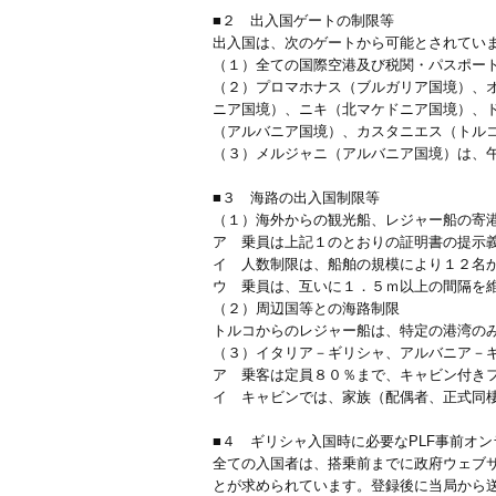
■２ 出入国ゲートの制限等
出入国は、次のゲートから可能とされてい
（１）全ての国際空港及び税関・パスポー
（２）プロマホナス（ブルガリア国境）、
ニア国境）、ニキ（北マケドニア国境）、
（アルバニア国境）、カスタニエス（トル
（３）メルジャニ（アルバニア国境）は、
■３ 海路の出入国制限等
（１）海外からの観光船、レジャー船の寄
ア 乗員は上記１のとおりの証明書の提示
イ 人数制限は、船舶の規模により１２名
ウ 乗員は、互いに１．５ｍ以上の間隔を
（２）周辺国等との海路制限
トルコからのレジャー船は、特定の港湾の
（３）イタリア－ギリシャ、アルバニア－
ア 乗客は定員８０％まで、キャビン付き
イ キャビンでは、家族（配偶者、正式同
■４ ギリシャ入国時に必要なPLF事前オ
全ての入国者は、搭乗前までに政府ウェブ
とが求められています。登録後に当局から