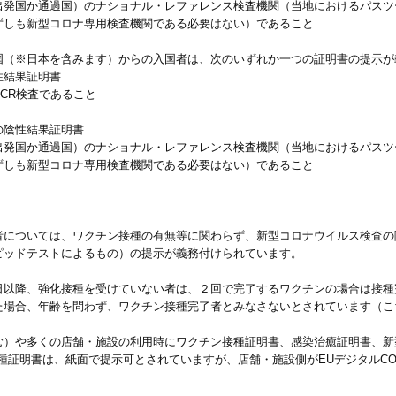
出発国か通過国）のナショナル・レファレンス検査機関（当地におけるパスツ
ずしも新型コロナ専用検査機関である必要はない）であること
国（※日本を含みます）からの入国者は、次のいずれか一つの証明書の提示が
性結果証明書
CR検査であること
の陰性結果証明書
出発国か通過国）のナショナル・レファレンス検査機関（当地におけるパスツ
ずしも新型コロナ専用検査機関である必要はない）であること
者については、ワクチン接種の有無等に関わらず、新型コロナウイルス検査の
ピッドテストによるもの）の提示が義務付けられています。
日以降、強化接種を受けていない者は、２回で完了するワクチンの場合は接種
た場合、年齢を問わず、ワクチン接種完了者とみなさないとされています（こ
む）や多くの店舗・施設の利用時にワクチン接種証明書、感染治癒証明書、新
種証明書は、紙面で提示可とされていますが、店舗・施設側がEUデジタルCOV