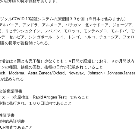
の証明書の提示義務があります。
ジタルCOVID-19認証システムの加盟国３３か国（※日本は含みません）
、アルバニア、アンドラ、アルメニア、バチカン、北マケドニア、ジョージア
湾、リヒテンシュタイン、レバノン、モロッコ、モンテネグロ、モルドバ、モ
ルデ、セルビア、シンガポール、タイ、トンゴ、トルコ、チュニジア、フェロ
証明書の提示が義務付けられる。
の場合は２回とも完了後）少なくとも１４日間が経過しており、９か月間以内
チンの種類、接種の回数、接種の日付が記載されていること
erna、Astra Zeneca/Oxford、Novavax、Johnson + Johnson/Janssen
harm等が認められる
染治癒証明書
抗原検査・Rapid Antigen Test）であること
過後に発行され、１８０日以内であること
性証明書
陰性結果証明書
CR検査であること