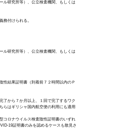
ール研究所等）、公立検査機関、もしくは
義務付けられる。
ール研究所等）、公立検査機関、もしくは
陰性結果証明書（到着前７２時間以内のＰ
完了から７か月以上、１回で完了するワク
ちらはギリシャ国内航空便の利用にも適用
型コロナウイルス検査陰性証明書のいずれ
ID-19証明書のみを認めるケースも散見さ