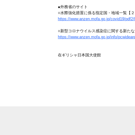
●外務省のサイト
○水際強化措置に係る指定国・地域一覧【
https://www.anzen.mofa.go.jp/covid19/pdf2/0
○新型コロナウイルス感染症に関する新た
https://www.anzen.mofa.go.jp/info/pcwidear
在ギリシャ日本国大使館