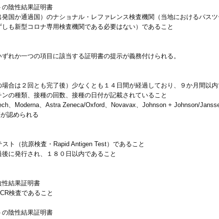
トの陰性結果証明書
出発国か通過国）のナショナル・レファレンス検査機関（当地におけるパスツ
ずしも新型コロナ専用検査機関である必要はない）であること
いずれか一つの項目に該当する証明書の提示が義務付けられる。
の場合は２回とも完了後）少なくとも１４日間が経過しており、９か月間以内
チンの種類、接種の回数、接種の日付が記載されていること
erna、Astra Zeneca/Oxford、Novavax、Johnson + Johnson/Janssen
harm等が認められる
抗原検査・Rapid Antigen Test）であること
過後に発行され、１８０日以内であること
陰性結果証明書
CR検査であること
トの陰性結果証明書