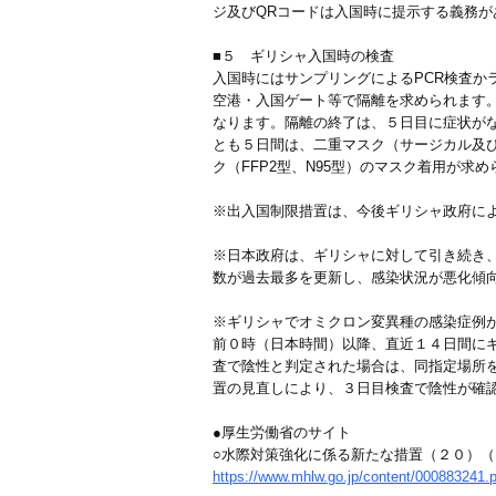
ジ及びQRコードは入国時に提示する義務が
■５ ギリシャ入国時の検査
入国時にはサンプリングによるPCR検査
空港・入国ゲート等で隔離を求められます
なります。隔離の終了は、５日目に症状が
とも５日間は、二重マスク（サージカル及
ク（FFP2型、N95型）のマスク着用が求
※出入国制限措置は、今後ギリシャ政府に
※日本政府は、ギリシャに対して引き続き
数が過去最多を更新し、感染状況が悪化傾
※ギリシャでオミクロン変異種の感染症例
前０時（日本時間）以降、直近１４日間に
査で陰性と判定された場合は、同指定場所
置の見直しにより、３日目検査で陰性が確
●厚生労働省のサイト
○水際対策強化に係る新たな措置（２０）
https://www.mhlw.go.jp/content/000883241.p