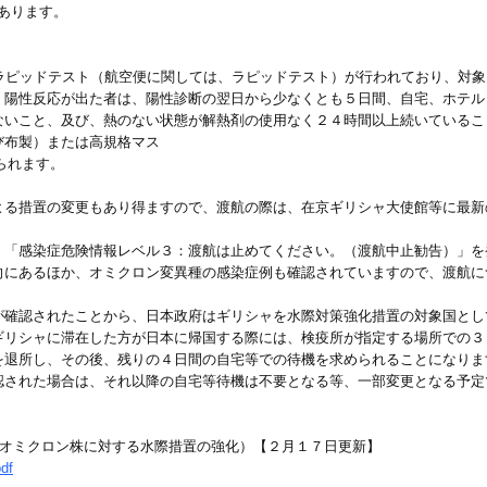
あります。
かラピッドテスト（航空便に関しては、ラピッドテスト）が行われており、対
。陽性反応が出た者は、陽性診断の翌日から少なくとも５日間、自宅、ホテル
ないこと、及び、熱のない状態が解熱剤の使用なく２４時間以上続いているこ
び布製）または高規格マス
められます。
よる措置の変更もあり得ますので、渡航の際は、在京ギリシャ大使館等に最新
、「感染症危険情報レベル３：渡航は止めてください。（渡航中止勧告）」を
向にあるほか、オミクロン変異種の感染症例も確認されていますので、渡航に
が確認されたことから、日本政府はギリシャを水際対策強化措置の対象国とし
ギリシャに滞在した方が日本に帰国する際には、検疫所が指定する場所での３
を退所し、その後、残りの４日間の自宅等での待機を求められることになりま
認された場合は、それ以降の自宅等待機は不要となる等、一部変更となる予定
（オミクロン株に対する水際措置の強化）【２月１７日更新】
df