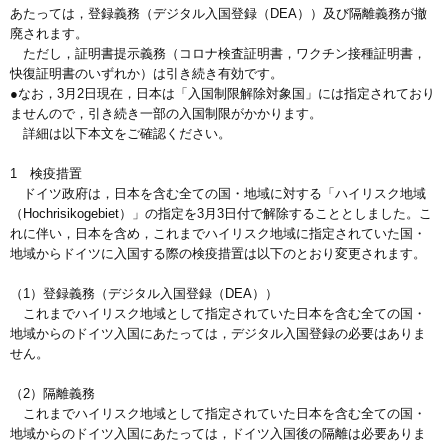
あたっては，登録義務（デジタル入国登録（DEA））及び隔離義務が撤
廃されます。
ただし，証明書提示義務（コロナ検査証明書，ワクチン接種証明書，
快復証明書のいずれか）は引き続き有効です。
●なお，3月2日現在，日本は「入国制限解除対象国」には指定されており
ませんので，引き続き一部の入国制限がかかります。
詳細は以下本文をご確認ください。
1 検疫措置
ドイツ政府は，日本を含む全ての国・地域に対する「ハイリスク地域
（Hochrisikogebiet）」の指定を3月3日付で解除することとしました。こ
れに伴い，日本を含め，これまでハイリスク地域に指定されていた国・
地域からドイツに入国する際の検疫措置は以下のとおり変更されます。
（1）登録義務（デジタル入国登録（DEA））
これまでハイリスク地域として指定されていた日本を含む全ての国・
地域からのドイツ入国にあたっては，デジタル入国登録の必要はありま
せん。
（2）隔離義務
これまでハイリスク地域として指定されていた日本を含む全ての国・
地域からのドイツ入国にあたっては，ドイツ入国後の隔離は必要ありま