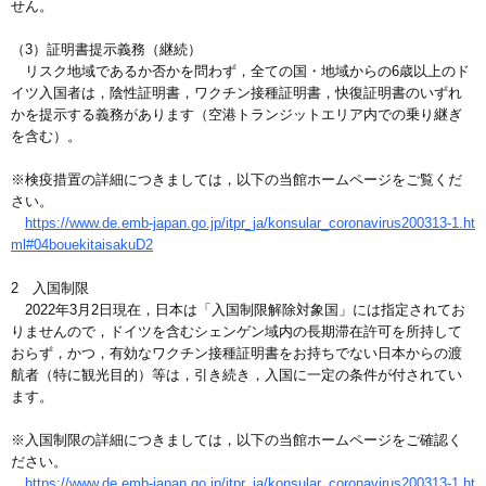
せん。
（3）証明書提示義務（継続）
リスク地域であるか否かを問わず，全ての国・地域からの6歳以上のド
イツ入国者は，陰性証明書，ワクチン接種証明書，快復証明書のいずれ
かを提示する義務があります（空港トランジットエリア内での乗り継ぎ
を含む）。
※検疫措置の詳細につきましては，以下の当館ホームページをご覧くだ
さい。
https://www.de.emb-japan.go.jp/itpr_ja/konsular_coronavirus200313-1.ht
ml#04bouekitaisakuD2
2 入国制限
2022年3月2日現在，日本は「入国制限解除対象国」には指定されてお
りませんので，ドイツを含むシェンゲン域内の長期滞在許可を所持して
おらず，かつ，有効なワクチン接種証明書をお持ちでない日本からの渡
航者（特に観光目的）等は，引き続き，入国に一定の条件が付されてい
ます。
※入国制限の詳細につきましては，以下の当館ホームページをご確認く
ださい。
https://www.de.emb-japan.go.jp/itpr_ja/konsular_coronavirus200313-1.ht