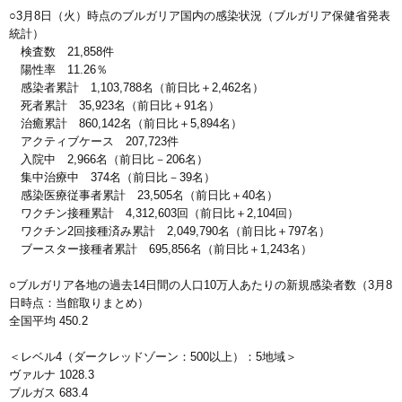
○3月8日（火）時点のブルガリア国内の感染状況（ブルガリア保健省発表
統計）
検査数 21,858件
陽性率 11.26％
感染者累計 1,103,788名（前日比＋2,462名）
死者累計 35,923名（前日比＋91名）
治癒累計 860,142名（前日比＋5,894名）
アクティブケース 207,723件
入院中 2,966名（前日比－206名）
集中治療中 374名（前日比－39名）
感染医療従事者累計 23,505名（前日比＋40名）
ワクチン接種累計 4,312,603回（前日比＋2,104回）
ワクチン2回接種済み累計 2,049,790名（前日比＋797名）
ブースター接種者累計 695,856名（前日比＋1,243名）
○ブルガリア各地の過去14日間の人口10万人あたりの新規感染者数（3月8
日時点：当館取りまとめ）
全国平均 450.2
＜レベル4（ダークレッドゾーン：500以上）：5地域＞
ヴァルナ 1028.3
ブルガス 683.4