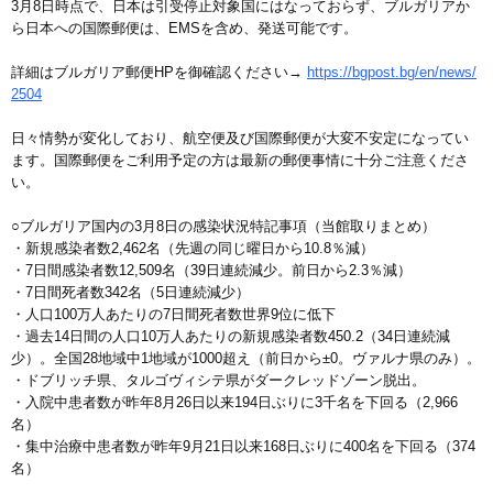
3月8日時点で、日本は引受停止対象国にはなっておらず、ブルガリアか
ら日本への国際郵便は、EMSを含め、発送可能です。
詳細はブルガリア郵便HPを御確認ください→
https://bgpost.bg/en/news/
2504
日々情勢が変化しており、航空便及び国際郵便が大変不安定になってい
ます。国際郵便をご利用予定の方は最新の郵便事情に十分ご注意くださ
い。
○ブルガリア国内の3月8日の感染状況特記事項（当館取りまとめ）
・新規感染者数2,462名（先週の同じ曜日から10.8％減）
・7日間感染者数12,509名（39日連続減少。前日から2.3％減）
・7日間死者数342名（5日連続減少）
・人口100万人あたりの7日間死者数世界9位に低下
・過去14日間の人口10万人あたりの新規感染者数450.2（34日連続減
少）。全国28地域中1地域が1000超え（前日から±0。ヴァルナ県のみ）。
・ドブリッチ県、タルゴヴィシテ県がダークレッドゾーン脱出。
・入院中患者数が昨年8月26日以来194日ぶりに3千名を下回る（2,966
名）
・集中治療中患者数が昨年9月21日以来168日ぶりに400名を下回る（374
名）