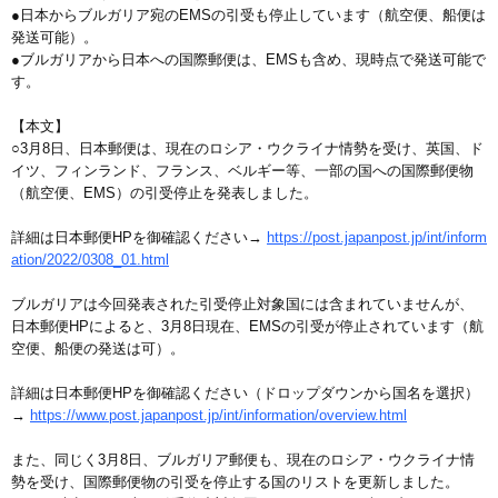
●日本からブルガリア宛のEMSの引受も停止しています（航空便、船便は
発送可能）。
●ブルガリアから日本への国際郵便は、EMSも含め、現時点で発送可能で
す。
【本文】
○3月8日、日本郵便は、現在のロシア・ウクライナ情勢を受け、英国、ド
イツ、フィンランド、フランス、ベルギー等、一部の国への国際郵便物
（航空便、EMS）の引受停止を発表しました。
詳細は日本郵便HPを御確認ください→
https://post.japanpost.jp/int/inform
ation/2022/0308_01.html
ブルガリアは今回発表された引受停止対象国には含まれていませんが、
日本郵便HPによると、3月8日現在、EMSの引受が停止されています（航
空便、船便の発送は可）。
詳細は日本郵便HPを御確認ください（ドロップダウンから国名を選択）
→
https://www.post.japanpost.jp/int/information/overview.html
また、同じく3月8日、ブルガリア郵便も、現在のロシア・ウクライナ情
勢を受け、国際郵便物の引受を停止する国のリストを更新しました。