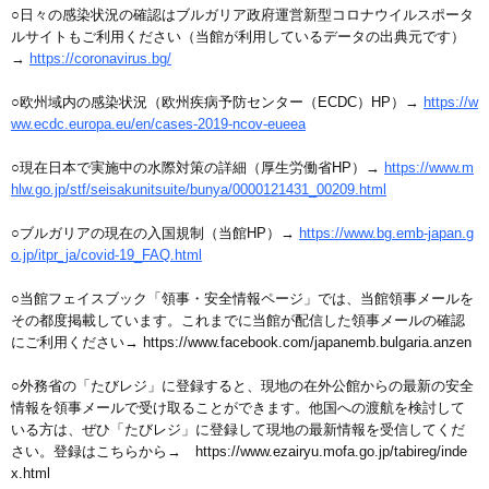
○日々の感染状況の確認はブルガリア政府運営新型コロナウイルスポータ
ルサイトもご利用ください（当館が利用しているデータの出典元です）
→
https://coronavirus.bg/
○欧州域内の感染状況（欧州疾病予防センター（ECDC）HP）→
https://w
ww.ecdc.europa.eu/en/cases-2019-ncov-eueea
○現在日本で実施中の水際対策の詳細（厚生労働省HP）→
https://www.m
hlw.go.jp/stf/seisakunitsuite/bunya/0000121431_00209.html
○ブルガリアの現在の入国規制（当館HP）→
https://www.bg.emb-japan.g
o.jp/itpr_ja/covid-19_FAQ.html
○当館フェイスブック「領事・安全情報ページ」では、当館領事メールを
その都度掲載しています。これまでに当館が配信した領事メールの確認
にご利用ください→
https://www.facebook.com/japanemb.bulgaria.anzen
○外務省の「たびレジ」に登録すると、現地の在外公館からの最新の安全
情報を領事メールで受け取ることができます。他国への渡航を検討して
いる方は、ぜひ「たびレジ」に登録して現地の最新情報を受信してくだ
さい。登録はこちらから→ https://www.ezairyu.mofa.go.jp/tabireg/inde
x.html