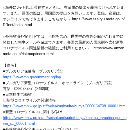
○海外に3ヶ月以上滞在するときは、在留届の提出が義務づけられていま
す。また、帰国の際は、帰国届の提出をお願いします。登録、変更は、
オンラインでもできます。こちらから→ https://www.ezairyu.mofa.go.jp/
RRnet/index.html
○外務省海外安全HPでは、当館を含め、世界中の在外公館がこれまでに
発信した領事メールを確認できます。各国の最新の入国規制を含む新型
コロナウイルス関連情報の確認にご利用ください→ https://www.anzen.
mofa.go.jp/riskmap/index.html
【参考】
■ブルガリア保健省（ブルガリア語）
https://www.mh.government.bg/bg/
■ブルガリア新型コロナウイルス・ホットライン（ブルガリア語）
電話 028078757（24時間）
■日本厚生労働省
〇新型コロナウイルス関連情報
https://www.mhlw.go.jp/stf/seisakunitsuite/bunya/0000164708_00001.html
○新型コロナウイルスに関するQ&A
https://www.mhlw.go.jp/stf/seisakunitsuite/bunya/kenkou_iryou/dengue_fe
ver_qa_00001.html
■外務省海外安全ホームページ（ブルガリア）