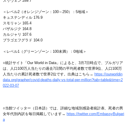
スリヴェン 289.7
＜レベル2（オレンジゾーン：100～250）：5地域＞
キュステンディル 176.9
スモリャン 165.4
パザルジク 164.8
カルジャリ 107.6
ブラゴエフグラド 104.0
＜レベル1（グリーンゾーン：100未満）：0地域＞
○統計サイト「Our World in Data」によると、3月7日時点で、ブルガリア
は、人口100万人当たりの過去7日間の平均死者数で世界9位、人口100万
人当たりの累計死者数で世界2位です。出典はこちら→
https://ourworldin
data.org/grapher/covid-deaths-daily-vs-total-per-million?tab=table&time=2
022-03-07
○当館ツイッター（日本語）では、詳細な地域別感染者統計表、死者の男
女年代別内訳を毎日掲載しています→
https://twitter.com/EmbassyBulgari
a