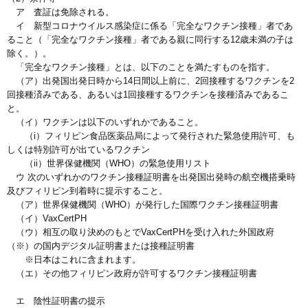
ア 査証は免除される。
イ 新型コロナウイルス感染症に係る「完全なワクチン接種」者であ
ること（「完全なワクチン接種」者である親に同行する12歳未満の子は
除く。）。
「完全なワクチン接種」とは、以下のことを満たすものを指す。
（ア）出発国出発日時から14日間以上前に、2回接種するワクチンを2
回接種済みである、あるいは1回接種するワクチンを接種済みであるこ
と。
（イ）ワクチンは以下のいずれかであること。
（i）フィリピン食品医薬品局によって発行された緊急使用許可、も
しくは特別許可が出ているワクチン
（ii）世界保健機関（WHO）の緊急使用リスト
ウ 次のいずれかのワクチン接種証明書を出発国出発時の航空機搭乗時
及びフィリピン到着時に提示すること。
（ア）世界保健機関（WHO）が発行した国際ワクチン接種証明書
（イ）VaxCertPH
（ウ）相互の取り決めのもとでVaxCertPHを受け入れた外国政府
（※）の国内デジタル証明書または接種証明書
※日本はこれに含まれます。
（エ）その他フィリピン政府が許可するワクチン接種証明書
エ 陰性証明書の提示