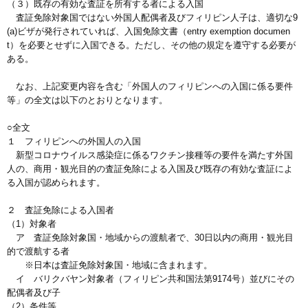
（３）既存の有効な査証を所有する者による入国
査証免除対象国ではない外国人配偶者及びフィリピン人子は、適切な9
(a)ビザが発行されていれば、入国免除文書（entry exemption documen
t）を必要とせずに入国できる。ただし、その他の規定を遵守する必要が
ある。
なお、上記変更内容を含む「外国人のフィリピンへの入国に係る要件
等」の全文は以下のとおりとなります。
○全文
１ フィリピンへの外国人の入国
新型コロナウイルス感染症に係るワクチン接種等の要件を満たす外国
人の、商用・観光目的の査証免除による入国及び既存の有効な査証によ
る入国が認められます。
２ 査証免除による入国者
（1）対象者
ア 査証免除対象国・地域からの渡航者で、30日以内の商用・観光目
的で渡航する者
※日本は査証免除対象国・地域に含まれます。
イ バリクバヤン対象者（フィリピン共和国法第9174号）並びにその
配偶者及び子
（2）条件等