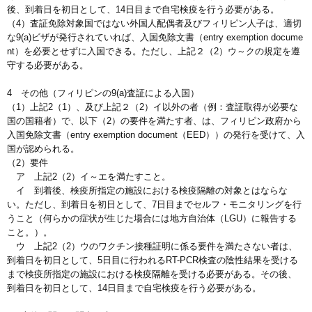
後、到着日を初日として、14日目まで自宅検疫を行う必要がある。
（4）査証免除対象国ではない外国人配偶者及びフィリピン人子は、適切
な9(a)ビザが発行されていれば、入国免除文書（entry exemption docume
nt）を必要とせずに入国できる。ただし、上記２（2）ウ～クの規定を遵
守する必要がある。
4 その他（フィリピンの9(a)査証による入国）
（1）上記2（1）、及び上記２（2）イ以外の者（例：査証取得が必要な
国の国籍者）で、以下（2）の要件を満たす者、は、フィリピン政府から
入国免除文書（entry exemption document（EED））の発行を受けて、入
国が認められる。
（2）要件
ア 上記2（2）イ～エを満たすこと。
イ 到着後、検疫所指定の施設における検疫隔離の対象とはならな
い。ただし、到着日を初日として、7日目までセルフ・モニタリングを行
うこと（何らかの症状が生じた場合には地方自治体（LGU）に報告する
こと。）。
ウ 上記2（2）ウのワクチン接種証明に係る要件を満たさない者は、
到着日を初日として、5日目に行われるRT-PCR検査の陰性結果を受ける
まで検疫所指定の施設における検疫隔離を受ける必要がある。その後、
到着日を初日として、14日目まで自宅検疫を行う必要がある。