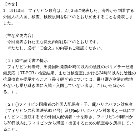
【本文】
1 3月10日、フィリピン政府は、2月3日に発表した、海外から到着する
外国人の入国、検査、検疫規則を以下のとおり変更することを発表しま
した。
（主な変更内容）
今回発表された主な変更内容は以下のとおりです。
※ただし、必ず「〇全文」の内容もご確認ください。
（１）陰性証明書の提示
フィリピン到着時、出発国出発前48時間以内の陰性のポリメラーゼ連
鎖反応（RT-PCR）検査結果、または検査室における24時間以内に陰性の
抗原検査を提示すること（乗り継ぎ者については、乗り継ぎ空港の敷地
外ないし乗り継ぎ国に入域・入国していない者は、これから除かれ
る。）。
（２）(i)フィリピン国籍者の外国人配偶者・子、(ii)バリクバヤン対象者
（フィリピン共和国法第9174号）及び(iii)バリクバヤン対象者と一緒にフ
ィリピンに渡航するその外国人配偶者・子を除き、フィリピン到着日か
ら30日以内にフィリピンから帰国・出国するための航空券を所持してい
ること。