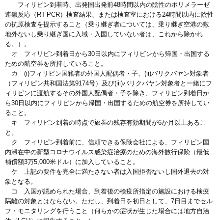
フィリピン到着時、出発国出発前48時間以内の陰性のポリメラーゼ
連鎖反応（RT-PCR）検査結果、または検査室における24時間以内に陰性
の抗原検査を提示すること（乗り継ぎ者については、乗り継ぎ空港の敷
地外ないし乗り継ぎ国に入域・入国していない者は、これから除かれ
る。）。
オ フィリピン到着日から30日以内にフィリピンから帰国・出国する
ための航空券を所持していること。
カ (i)フィリピン国籍者の外国人配偶者・子、(ii)バリクバヤン対象者
（フィリピン共和国法第9174号）及び(iii)バリクバヤン対象者と一緒にフ
ィリピンに渡航するその外国人配偶者・子を除き、フィリピン到着日か
ら30日以内にフィリピンから帰国・出国するための航空券を所持してい
ること。
キ フィリピン到着の時点で旅券の残存有効期間が6か月以上あるこ
と。
ク フィリピン到着前に、信頼できる保険会社による、フィリピン国
内滞在中の新型コロナウイルス感染症治療のための海外旅行保険（最低
補償額3万5,000米ドル）に加入していること。
ケ 上記の要件を完全に満たさない者は入国拒否ないし国外退去の対
象となる。
コ 入国が認められた場合、到着後の検疫所指定の施設における検疫
隔離の対象とはならない。ただし、到着日を初日として、7日目までセル
フ・モニタリングを行うこと（何らかの症状が生じた場合には地方自治