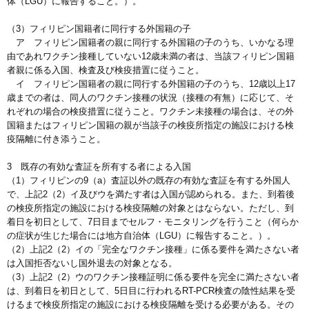
体（LGU）に報告すること。）。
（3）フィリピン国籍者に同行する外国籍の子
ア フィリピン国籍者の親に同行する外国籍の子のうち、いかなる理
由であれワクチン接種していない12歳未満の者は、当該フィリピン国籍
者親に係る入国、検査及び検疫措置に従うこと。
イ フィリピン国籍者の親に同行する外国籍の子のうち、12歳以上17
歳までの者は、同人のワクチン接種の状況（接種の有無）に応じて、そ
れぞれの場合の検疫措置に従うこと。ワクチン未接種の場合は、その外
国籍またはフィリピン国籍の親が当該子の検疫所指定の施設における検
疫隔離に付き添うこと。
3 既存の有効な査証を所有する者による入国
（1）フィリピンの9（a）査証以外の既存の有効な査証を有する外国人
で、上記2（2）イ及びウを満たす者は入国が認められる。また、到着後
の検疫所指定の施設における検疫隔離の対象とはならない。ただし、到
着日を初日として、7日目までセルフ・モニタリングを行うこと（何らか
の症状が生じた場合には地方自治体（LGU）に報告すること。）。
（2）上記2（2）イの「完全なワクチン接種」に係る要件を満たさない者
は入国拒否ないし国外退去の対象となる。
（3）上記2（2）ウのワクチン接種証明に係る要件を完全に満たさない者
は、到着日を初日として、5日目に行われるRT-PCR検査の陰性結果を受
けるまで検疫所指定の施設における検疫隔離を受ける必要がある。その