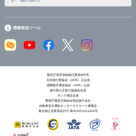
情報発信ツール
観光庁長官登録旅行業第883号
日本旅行業協会（JATA）正会員
国際航空運送協会（IATA）公認
旅行業公正取引協議会会員
ボンド保証会員
警視庁職員互助組合指定旅行会社
自動車安全運転センターＳＤカード優遇店
東京都公安委員会許可 第301052421434号