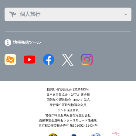
個人旅行
情報発信ツール
観光庁長官登録旅行業第883号
日本旅行業協会（JATA）正会員
国際航空運送協会（IATA）公認
旅行業公正取引協議会会員
ボンド保証会員
警視庁職員互助組合指定旅行会社
自動車安全運転センターＳＤカード優遇店
東京都公安委員会許可 第301052421434号