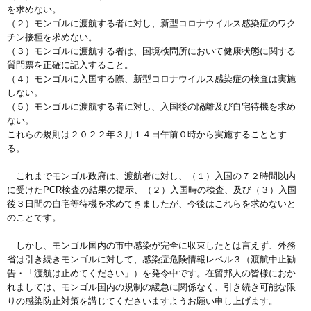
を求めない。
（２）モンゴルに渡航する者に対し、新型コロナウイルス感染症のワク
チン接種を求めない。
（３）モンゴルに渡航する者は、国境検問所において健康状態に関する
質問票を正確に記入すること。
（４）モンゴルに入国する際、新型コロナウイルス感染症の検査は実施
しない。
（５）モンゴルに渡航する者に対し、入国後の隔離及び自宅待機を求め
ない。
これらの規則は２０２２年３月１４日午前０時から実施することとす
る。
これまでモンゴル政府は、渡航者に対し、（１）入国の７２時間以内
に受けたPCR検査の結果の提示、（２）入国時の検査、及び（３）入国
後３日間の自宅等待機を求めてきましたが、今後はこれらを求めないと
のことです。
しかし、モンゴル国内の市中感染が完全に収束したとは言えず、外務
省は引き続きモンゴルに対して、感染症危険情報レベル３（渡航中止勧
告・「渡航は止めてください」）を発令中です。在留邦人の皆様におか
れましては、モンゴル国内の規制の緩急に関係なく、引き続き可能な限
りの感染防止対策を講じてくださいますようお願い申し上げます。