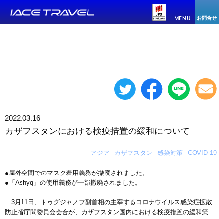
お問合せ
MENU
2022.03.16
カザフスタンにおける検疫措置の緩和について
アジア
カザフスタン
感染対策
COVID-19
●屋外空間でのマスク着用義務が撤廃されました。
●「Ashyq」の使用義務が一部撤廃されました。
3月11日、トゥグジャノフ副首相の主宰するコロナウイルス感染症拡散
防止省庁間委員会会合が、カザフスタン国内における検疫措置の緩和策