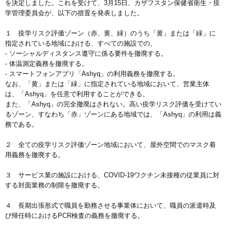
を決定しました。これを受けて、3月15日、カザフスタン保健省衛生・疫
学管理委員会が、以下の措置を発表しました。
１ 疫学リスク評価ゾーン（赤、黄、緑）のうち「黄」または「緑」に
指定されている地域における、すべての施設での、
- ソーシャルディスタンス遵守に係る要件を撤廃する。
- 体温測定義務を撤廃する。
- スマートフォンアプリ「Ashyq」の利用義務を撤廃する。
なお、「黄」または「緑」に指定されている地域において、営業主体
は、「Ashyq」を任意で利用することができる。
また、「Ashyq」の完全撤廃はされない。高い疫学リスク評価を受けてい
るゾーン、すなわち「赤」ゾーンにある地域では、「Ashyq」の利用は義
務である。
２ 全ての疫学リスク評価ゾーン地域において、屋外空間でのマスク着
用義務を撤廃する。
３ サービス業の施設における、COVID-19ワクチン未接種の従業員に対
する対面業務の制限を撤廃する。
４ 長期出張形式で職員を勤務させる事業体において、職員の派遣時及
び帰任時におけるPCR検査の義務を撤廃する。