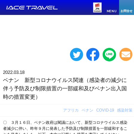
お問合せ
MENU
2022.03.18
ベナン 新型コロナウイルス関連（感染者の減少に
伴う予防及び制限措置の一部緩和及びベナン出入国
時の措置変更）
アフリカ
ベナン
COVID-19
感染対策
〇 ３月１６日、ベナン政府は閣議において、新型コロナウイルス感染
者減少に伴い、昨年９月に発表した予防及び制限措置を一部緩和するこ