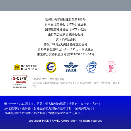
観光庁長官登録旅行業第883号
日本旅行業協会（JATA）正会員
国際航空運送協会（IATA）公認
旅行業公正取引協議会会員
ボンド保証会員
警視庁職員互助組合指定旅行会社
自動車安全運転センターＳＤカード優遇店
東京都公安委員会許可 第301052421434号
ISO/IEC 27001：2022 認証取得
認証範囲：出張予約および管理クラウドシステムの開発・保守・運用業務 （東京支
店）
弊社サービスに関するご意見
個人情報の保護
情報セキュリティ方針
旅行業契約・条件書
反社会的勢力対応の基本方針
保険販売方針
金融商品販売に関する勧誘方針
古物営業法に基づく表示
copyright IACE TRAVEL Corporation. All rights reserved