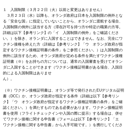
１ 入国制限（３月２２日（火）以前と変更はありません）
３月２３日（水）以降も、オランダ政府は日本を入国制限の例外とな
る「安全な国」に指定していないことから、オランダに渡航する場合、
入国制限の例外に該当する方（滞在許可を持つ方や特定の職業の方等。
詳細は以下【参考リンク】の「イ 入国制限の例外」をご確認くださ
い。）を除き、オランダに入国することはできません。なお、完全にワ
クチン接種を終えた方（詳細は【参考リンク】「ウ オランダ政府が指
定するワクチン接種証明書の条件」をご参照ください。）は入国制限の
例外に該当するため、オランダ政府が定める条件を満たすワクチン接種
証明書（※）をお持ちの方については、通常の入国審査を受けてオラン
ダに入国することができます（ワクチン接種証明書がある場合、入国目
的による入国制限はありませ
ん）。
（※）ワクチン接種証明書は、オランダ等で発行されたEUデジタル証明
書（DCC）か、オランダ政府が指定する条件（詳細は以下【参考リン
ク】「ウ オランダ政府が指定するワクチン接種証明書の条件」をご確
認ください。）を満たすものである必要があります。ワクチン接種証明
書を使用（フライトチェックインや入国の際に提示）する場合は、併せ
てワクチン接種に関する申告書（フォームは以下【参考リンク】「エ
ワクチン接種に関する申告書」から入手可能です。）を携行してくださ