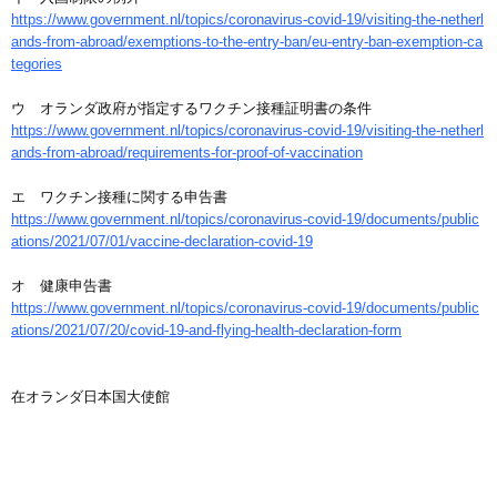
https://www.government.nl/topics/coronavirus-covid-19/visiting-the-netherl
ands-from-abroad/exemptions-to-the-entry-ban/eu-entry-ban-exemption-ca
tegories
ウ オランダ政府が指定するワクチン接種証明書の条件
https://www.government.nl/topics/coronavirus-covid-19/visiting-the-netherl
ands-from-abroad/requirements-for-proof-of-vaccination
エ ワクチン接種に関する申告書
https://www.government.nl/topics/coronavirus-covid-19/documents/public
ations/2021/07/01/vaccine-declaration-covid-19
オ 健康申告書
https://www.government.nl/topics/coronavirus-covid-19/documents/public
ations/2021/07/20/covid-19-and-flying-health-declaration-form
在オランダ日本国大使館