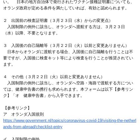
い。 日本の地方自治体で発行されたワクチン接種証明書についても、
オランダ政府が定める条件を満たしていれば、有効と認められます。
２ 出国前の検査証明書（３月２３日（水）からの変更点）
入国制限の例外に該当し、オランダへ渡航する方は、３月２３日
（水）以降、不要となります。
３ 入国後の自己隔離等（３月２２日（火）以前と変更ありません）
日本からオランダに渡航する場合、入国後に自己隔離を行うことは不
要ですが、入国後に検査キット等により検査を行うことが推奨されてい
ます。
４ その他（３月２２日（火）以前と変更ありません）
入国制限の例外に該当し、オランダへ空路・海路で渡航する方につい
ては、健康申告書の携行も求められます。本フォームは以下【参考リン
ク】「オ 健康申告書」から入手できます。
【参考リンク】
ア オランダ入国規則
https://www.government.nl/topics/coronavirus-covid-19/visiting-the-netherl
ands-from-abroad/checklist-entry
イ 入国制限の例外