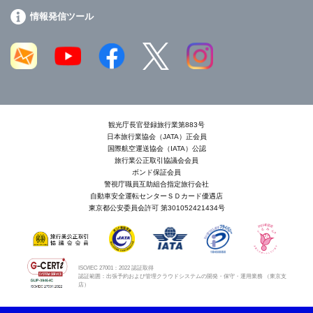
情報発信ツール
観光庁長官登録旅行業第883号
日本旅行業協会（JATA）正会員
国際航空運送協会（IATA）公認
旅行業公正取引協議会会員
ボンド保証会員
警視庁職員互助組合指定旅行会社
自動車安全運転センターＳＤカード優遇店
東京都公安委員会許可 第301052421434号
ISO/IEC 27001：2022 認証取得
認証範囲：出張予約および管理クラウドシステムの開発・保守・運用業務 （東京支
店）