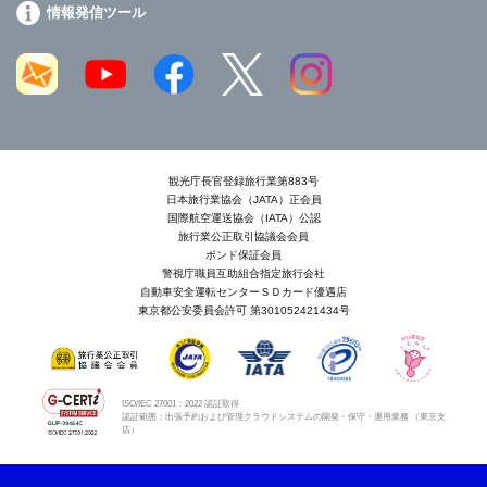
情報発信ツール
観光庁長官登録旅行業第883号
日本旅行業協会（JATA）正会員
国際航空運送協会（IATA）公認
旅行業公正取引協議会会員
ボンド保証会員
警視庁職員互助組合指定旅行会社
自動車安全運転センターＳＤカード優遇店
東京都公安委員会許可 第301052421434号
ISO/IEC 27001：2022 認証取得
認証範囲：出張予約および管理クラウドシステムの開発・保守・運用業務 （東京支
店）