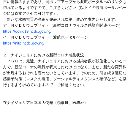
古い情報のままであり、同ポップアップから渡航ポータルへのリンクも
切れているようですので、ご注意ください（以下イの渡航ポータルペー
ジには直接アクセス可能です）。
新たな水際措置の詳細が発表され次第、改めて案内いたします。
ア ＮＣＤＣウェブサイト（新型コロナウイルス感染症関連ページ）
https://covid19.ncdc.gov.ng/
イ ＮＣＤＣウェブサイト（渡航ポータルページ）
https://nitp.ncdc.gov.ng/
２．ナイジェリアにおける新型コロナ感染状況
ＰＳＣは、最近、ナイジェリアにおける感染者数が低位化している一
方で、新型コロナの流行が収束したわけではなく、また、新たな変異株
が出現するおそれも否めないとしています。そのため、引き続き適切な
感染予防策（マスクの着用、ソーシャルディスタンスの確保など）を励
行するよう求めていますので、ご留意ください。
在ナイジェリア日本国大使館（領事班、医務班）