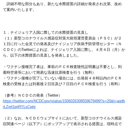
詳細不明な部分もあり、新たな水際措置の詳細が発表され次第、改め
て案内いたします。
１．ナイジェリア入国に際しての水際措置の見直し
（１）新型コロナウイルス感染症対策大統領運営委員会（ＰＳＣ）が２
１日に行った会見での発表及びナイジェリア疾病予防管理センター（Ｎ
ＣＤＣ）のTwitterによれば、ナイジェリア入国に際し、４月４日（月）か
ら、以下の水際措置の見直しを発表しました。
・ワクチン接種完了者は、事前のＰＣＲ検査陰性証明書は不要とし、到
着時空港等において簡易な迅速抗原検査を行う（無料）
・ワクチン接種が完了していない場合には、出発前４８時以内のＰＣＲ
検査の受検または到着後２日目及び７日目のＰＣＲ検査を行う（有料）
（参考）ＮＣＤＣの発表（Twitter）
https://twitter.com/NCDCgov/status/1506026308559679499?s=20&t=aqdb
rLZref1pijRYLsCwlg
（２）なお、ＮＣＤＣウェブサイトにおいて、新型コロナウイルス感染
症関連ページ（以下ア）にポップアップで表示される措置は、現時点で