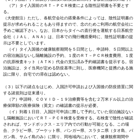
（ア）タイ入国前のＲＴ－ＰＣＲ検査による陰性証明書を不要とす
る。
（大使館注）ただし、各航空会社の搭乗条件によっては、陰性証明書の
提示が求められることもあり得ますので、念のためご利用の航空会社に
予めご確認下さい。なお、日本からタイへの直行便を運航する日系航空
会社（ＪＡＬ、ＡＮＡ）は、日本での飛行機搭乗時に、陰性証明書の提
示は不要としています。
（イ）タイ入国後の健康観察期間を５日間とし、申請時、５日間以上
の宿泊施設ないし隔離施設の予約、１度のＲＴ－ＰＣＲ検査費用、１度
の抗原検査キット（ＡＴＫ）代金の支払済み予約確認書を提示する。宿
泊施設は、タイ当局が定める防疫基準に則し、医療機関と提携のある施
設に限り、自宅での滞在は認めない。
（３）以下の諸点をはじめ、入国許可申請および入国後の防疫措置に関
する諸規則は従来通り。
（ア）申請時、ＣＯＶＩＤ－１９治療費等を含む２万米ドル以上の治
療保障額の医療保険（英文）の確認書の提示が必要。
（イ）到着１日目、入国許可申請に際して予約していた宿泊施設ない
し隔離施設においてＲＴ－ＰＣＲ検査を受検する。右検査で陰性が確認
されれば、サンドボックス・エリア内での行動が可能となる。この場
合、クラビー県、プーケット県、パンガー県、スラタニ県（タオ島、パ
ガン島、サムイ島のみ）に限り、同地域内において、健康観察期間中