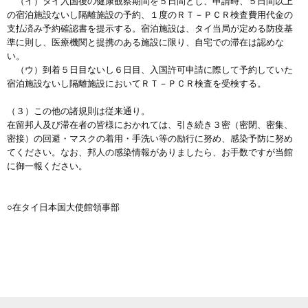
（イ）タイ入国後の健康観察期間を５日間とし、申請時、５日間以上
の宿泊施設ないし隔離施設の予約、１度のＲＴ－ＰＣＲ検査費用代金の
支払済み予約確認書を提示する。宿泊施設は、タイ当局が定める防疫基
準に則し、医療機関と提携のある施設に限り、自宅での滞在は認めな
い。
（ウ）到着５日目ないし６日目、入国許可申請に際して予約していた
宿泊施設ないし隔離施設においてＲＴ－ＰＣＲ検査を受検する。
（３）この他の諸規則は従来通り。
在留邦人及び滞在者の皆様におかれては、引き続き３密（密閉、密集、
密接）の回避・マスクの着用・手洗い等の励行に努め、感染予防に努め
てください。なお、邦人の感染情報がありましたら、お手数ですが当館
に御一報ください。
○在タイ日本国大使館領事部