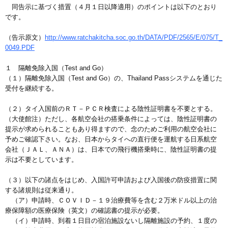
同告示に基づく措置（４月１日以降適用）のポイントは以下のとおり
です。
（告示原文）
http://www.ratchakitcha.soc.go.th/DATA/PDF/2565/E/075/T_
0049.PDF
１ 隔離免除入国（Test and Go）
（１）隔離免除入国（Test and Go）の、Thailand Passシステムを通じた
受付を継続する。
（２）タイ入国前のＲＴ－ＰＣＲ検査による陰性証明書を不要とする。
（大使館注）ただし、各航空会社の搭乗条件によっては、陰性証明書の
提示が求められることもあり得ますので、念のためご利用の航空会社に
予めご確認下さい。なお、日本からタイへの直行便を運航する日系航空
会社（ＪＡＬ、ＡＮＡ）は、日本での飛行機搭乗時に、陰性証明書の提
示は不要としています。
（３）以下の諸点をはじめ、入国許可申請および入国後の防疫措置に関
する諸規則は従来通り。
（ア）申請時、ＣＯＶＩＤ－１９治療費等を含む２万米ドル以上の治
療保障額の医療保険（英文）の確認書の提示が必要。
（イ）申請時、到着１日目の宿泊施設ないし隔離施設の予約、１度の