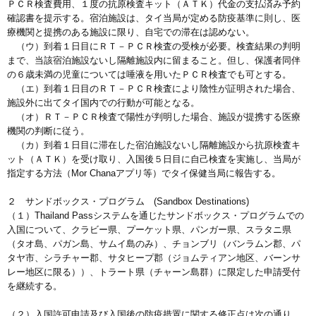
ＰＣＲ検査費用、１度の抗原検査キット（ＡＴＫ）代金の支払済み予約
確認書を提示する。宿泊施設は、タイ当局が定める防疫基準に則し、医
療機関と提携のある施設に限り、自宅での滞在は認めない。
（ウ）到着１日目にＲＴ－ＰＣＲ検査の受検が必要。検査結果の判明
まで、当該宿泊施設ないし隔離施設内に留まること。但し、保護者同伴
の６歳未満の児童については唾液を用いたＰＣＲ検査でも可とする。
（エ）到着１日目のＲＴ－ＰＣＲ検査により陰性が証明された場合、
施設外に出てタイ国内での行動が可能となる。
（オ）ＲＴ－ＰＣＲ検査で陽性が判明した場合、施設が提携する医療
機関の判断に従う。
（カ）到着１日目に滞在した宿泊施設ないし隔離施設から抗原検査キ
ット（ＡＴＫ）を受け取り、入国後５日目に自己検査を実施し、当局が
指定する方法（Mor Chanaアプリ等）でタイ保健当局に報告する。
２ サンドボックス・プログラム (Sandbox Destinations)
（１）Thailand Passシステムを通じたサンドボックス・プログラムでの
入国について、クラビー県、プーケット県、パンガー県、スラタニ県
（タオ島、パガン島、サムイ島のみ）、チョンブリ（バンラムン郡、パ
タヤ市、シラチャー郡、サタヒープ郡（ジョムティアン地区、バーンサ
レー地区に限る））、トラート県（チャーン島群）に限定した申請受付
を継続する。
（２）入国許可申請及び入国後の防疫措置に関する修正点は次の通り。