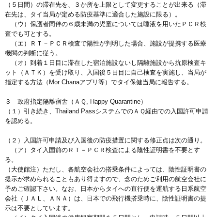
（５日間）の滞在先を、３か所を上限として変更することが出来る（滞
在先は、タイ当局が定める防疫基準に適合した施設に限る）。
（ウ）保護者同伴の６歳未満の児童については唾液を用いたＰＣＲ検
査でも可とする。
（エ）ＲＴ－ＰＣＲ検査で陽性が判明した場合、施設が提携する医療
機関の判断に従う。
（オ）到着１日目に滞在した宿泊施設ないし隔離施設から抗原検査キ
ット（ＡＴＫ）を受け取り、入国後５日目に自己検査を実施し、当局が
指定する方法（Mor Chanaアプリ等）でタイ保健当局に報告する。
３ 政府指定隔離宿舎（ＡＱ, Happy Quarantine）
（１）引き続き、Thailand PassシステムでのＡＱ経由での入国許可申請
を認める。
（２）入国許可申請及び入国後の防疫措置に関する修正点は次の通り。
（ア）タイ入国前のＲＴ－ＰＣＲ検査による陰性証明書を不要とす
る。
（大使館注）ただし、各航空会社の搭乗条件によっては、陰性証明書の
提示が求められることもあり得ますので、念のためご利用の航空会社に
予めご確認下さい。なお、日本からタイへの直行便を運航する日系航空
会社（ＪＡＬ、ＡＮＡ）は、日本での飛行機搭乗時に、陰性証明書の提
示は不要としています。