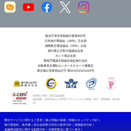
観光庁長官登録旅行業第883号
日本旅行業協会（JATA）正会員
国際航空運送協会（IATA）公認
旅行業公正取引協議会会員
ボンド保証会員
警視庁職員互助組合指定旅行会社
自動車安全運転センターＳＤカード優遇店
東京都公安委員会許可 第301052421434号
ISO/IEC 27001：2022 認証取得
認証範囲：出張予約および管理クラウドシステムの開発・保守・運用業務 （東京支
店）
弊社サービスに関するご意見
個人情報の保護
情報セキュリティ方針
旅行業契約・条件書
反社会的勢力対応の基本方針
保険販売方針
金融商品販売に関する勧誘方針
古物営業法に基づく表示