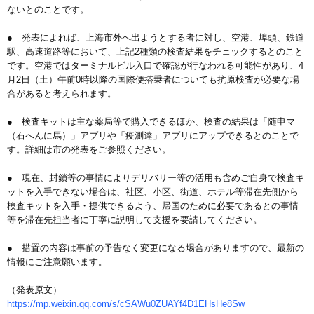
ないとのことです。
● 発表によれば、上海市外へ出ようとする者に対し、空港、埠頭、鉄道
駅、高速道路等において、上記2種類の検査結果をチェックするとのこと
です。空港ではターミナルビル入口で確認が行なわれる可能性があり、4
月2日（土）午前0時以降の国際便搭乗者についても抗原検査が必要な場
合があると考えられます。
● 検査キットは主な薬局等で購入できるほか、検査の結果は「随申マ
（石へんに馬）」アプリや「疫測達」アプリにアップできるとのことで
す。詳細は市の発表をご参照ください。
● 現在、封鎖等の事情によりデリバリー等の活用も含めご自身で検査キ
ットを入手できない場合は、社区、小区、街道、ホテル等滞在先側から
検査キットを入手・提供できるよう、帰国のために必要であるとの事情
等を滞在先担当者に丁寧に説明して支援を要請してください。
● 措置の内容は事前の予告なく変更になる場合がありますので、最新の
情報にご注意願います。
（発表原文）
https://mp.weixin.qq.com/s/cSAWu0ZUAYf4D1EHsHe8Sw