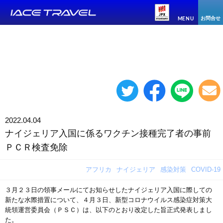
お問合せ
MENU
2022.04.04
ナイジェリア入国に係るワクチン接種完了者の事前
ＰＣＲ検査免除
アフリカ
ナイジェリア
感染対策
COVID-19
３月２３日の領事メールにてお知らせしたナイジェリア入国に際しての
新たな水際措置について、４月３日、新型コロナウイルス感染症対策大
統領運営委員会（ＰＳＣ）は、以下のとおり改定した旨正式発表しまし
た。