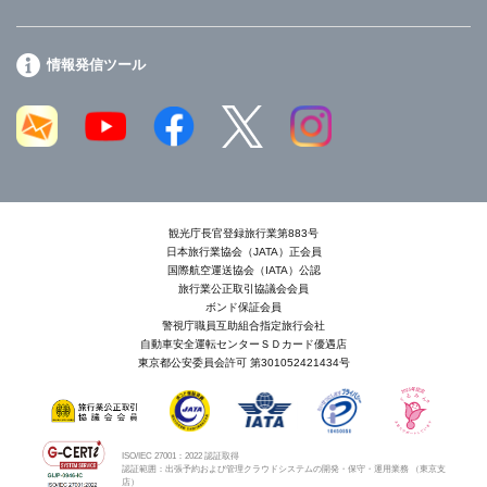
情報発信ツール
観光庁長官登録旅行業第883号
日本旅行業協会（JATA）正会員
国際航空運送協会（IATA）公認
旅行業公正取引協議会会員
ボンド保証会員
警視庁職員互助組合指定旅行会社
自動車安全運転センターＳＤカード優遇店
東京都公安委員会許可 第301052421434号
ISO/IEC 27001：2022 認証取得
認証範囲：出張予約および管理クラウドシステムの開発・保守・運用業務 （東京支
店）