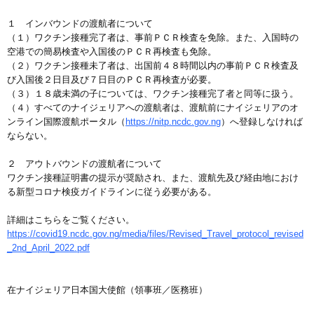
１ インバウンドの渡航者について
（１）ワクチン接種完了者は、事前ＰＣＲ検査を免除。また、入国時の
空港での簡易検査や入国後のＰＣＲ再検査も免除。
（２）ワクチン接種未了者は、出国前４８時間以内の事前ＰＣＲ検査及
び入国後２日目及び７日目のＰＣＲ再検査が必要。
（３）１８歳未満の子については、ワクチン接種完了者と同等に扱う。
（４）すべてのナイジェリアへの渡航者は、渡航前にナイジェリアのオ
ンライン国際渡航ポータル（
https://nitp.ncdc.gov.ng
）へ登録しなければ
ならない。
２ アウトバウンドの渡航者について
ワクチン接種証明書の提示が奨励され、また、渡航先及び経由地におけ
る新型コロナ検疫ガイドラインに従う必要がある。
詳細はこちらをご覧ください。
https://covid19.ncdc.gov.ng/media/files/Revised_Travel_protocol_revised
_2nd_April_2022.pdf
在ナイジェリア日本国大使館（領事班／医務班）