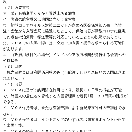
境
（２）必要書類
ア 残存有効期間が６か月間以上ある旅券
イ 復路の航空券又は他国に向かう航空券
ウ 新型コロナウイルス対策ユニットが定める医療保険加入書（当館
注：当館から入管当局に確認したところ、保険内容が新型コロナに罹患
した場合の治療費・移送費等に対応していることとの説明がありまし
た。ＶＯＡでの入国の際には、空港で加入書の提示を求められる可能性
があります。）
エ （政府用務目的の場合）インドネシア政府機関が発行する会議への
招待状等
（３）目的
観光目的又は政府関係用務のみ（当館注：ビジネス目的の入国は含ま
れません。）
（４）内容
ア ＶＯＡに基づく訪問滞在許可により、最長３０日間の滞在が可能
で、外国人の居住地を管轄する入国管理局で最長1回、３０日間の延長が
できる。
イ ＶＯＡ保持者は、新たな査証申請による新規滞在許可の申請はでき
ない。
ウ ＶＯＡ保持者は、インドネシアのいずれの出国審査ポイントからで
も出国可能。
エ ＶＯＡの料金は、５０万インドネシア・ルピア。