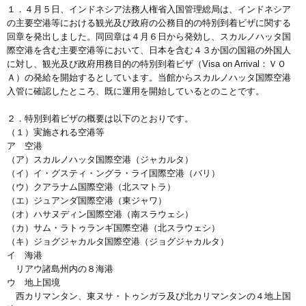
１．４月５日、インドネシア法務人権省入国管理総局は、インドネシア
の主要空港等における観光及び政府の公務目的の特別到着ビザに関する
回章を発出しました。同回章は４月６日から発効し、スカルノハッタ国
際空港を含む主要空港等において、日本を含む４３か国の国籍の外国人
に対し、観光及び政府用務目的の特別到着ビザ（Visa on Arrival：ＶＯ
Ａ）の発給を開始するとしています。当館からスカルノハッタ国際空港
入管に確認したところ、既に運用を開始しているとのことです。
２．特別到着ビザの概要は以下のとおりです。
（１）実施される空港等
ア 空港
（ア）スカルノハッタ国際空港（ジャカルタ）
（イ）イ・グスティ・ングラ・ライ国際空港（バリ）
（ウ）クアラナム国際空港（北スマトラ）
（エ）ジュアンダ国際空港（東ジャワ）
（オ）ハサヌディン国際空港（南スラウェシ）
（カ）サム・ラトゥランギ国際空港（北スラウェシ）
（キ）ジョグジャカルタ国際空港（ジョグジャカルタ）
イ 海港
リアウ諸島州内の８海港
ウ 地上国境
西カリマンタン、東ヌサ・トゥンガラ及び北カリマンタンの４地上国