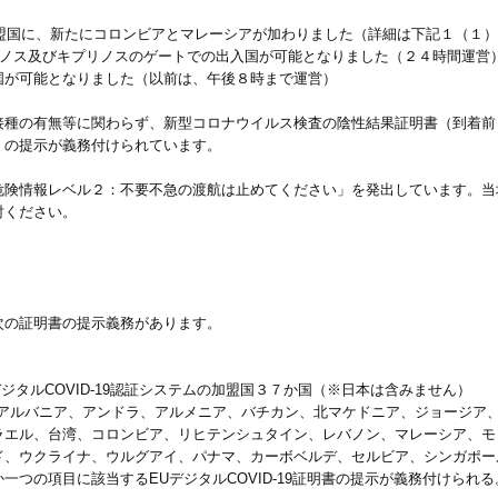
。
テムの加盟国に、新たにコロンビアとマレーシアが加わりました（詳細は下記１（１
ィノス及びキプリノスのゲートでの出入国が可能となりました（２４時間運営
国が可能となりました（以前は、午後８時まで運営）
接種の有無等に関わらず、新型コロナウイルス検査の陰性結果証明書（到着前
）の提示が義務付けられています。
危険情報レベル２：不要不急の渡航は止めてください」を発出しています。当
討ください。
の証明書の提示義務があります。
ジタルCOVID-19認証システムの加盟国３７か国（※日本は含みません）
、アルバニア、アンドラ、アルメニア、バチカン、北マケドニア、ジョージア
ラエル、台湾、コロンビア、リヒテンシュタイン、レバノン、マレーシア、モ
ド、ウクライナ、ウルグアイ、パナマ、カーボベルデ、セルビア、シンガポー
つの項目に該当するEUデジタルCOVID-19証明書の提示が義務付けられる