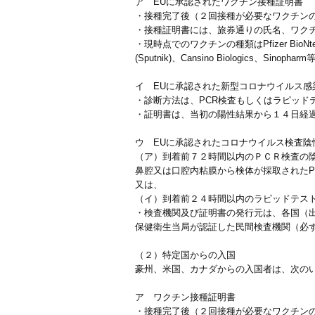
ア EUに承認されたワクチン接種証明書
・接種完了後（２回接種が必要なワクチン
・接種証明書には、旅券通りの氏名、ワク
・現時点でのワクチンの種類はPfizer BioNtech、Mod
(Sputnik)、Cansino Biologics、Sinop
イ EUに承認された新型コロナウイルス感
・診断方法は、PCR検査もしくはラピッドテスト（
・証明書は、当初の陽性結果から１４日経
ウ EUに承認されたコロナウイルス検査陰
（ア）到着前７２時間以内のＰＣＲ検査の
鼻腔又は口腔内粘膜から検体が採取されたP
又は、
（イ）到着前２４時間以内のラピッドテス
・検査機関及び証明書の発行元は、各国（
保健衛生当局が認証した民間検査機関（必
（２）特定国からの入国
豪州、米国、カナダからの入国者は、次の
ア ワクチン接種証明書
・接種完了後（２回接種が必要なワクチン