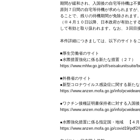
期間が緩和され、入国後の自宅等待機は不
原則７日間の自宅等待機が求められますが
ることで、残りの待機期間が免除されます
（※４月１０日以降、日本政府が有効とするワ
して有効と取り扱われます。なお、３回目
本件詳細につきましては、以下のサイトを
■厚生労働省のサイト
●水際措置強化に係る新たな措置（２７）
https://www.mhlw.go.jp/stf/seisakunitsuite
■外務省のサイト
●新型コロナウイルス感染症に関する新た
https://www.anzen.mofa.go.jp/info/pcwidear
●ワクチン接種証明書保持者に対する入国後
https://www.anzen.mofa.go.jp/info/pcwidear
●水際強化措置に係る指定国・地域 【４月
https://www.anzen.mofa.go.jp/covid19/pdf2/0