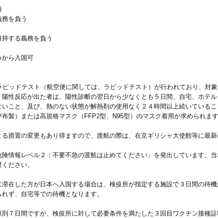
港
義務を負う
維持する義務を負う
みから入国可
かラピッドテスト（航空便に関しては、ラピッドテスト）が行われており、対
。陽性反応が出た者は、陽性診断の翌日から少なくとも５日間、自宅、ホテル
ないこと、及び、熱のない状態が解熱剤の使用なく２４時間以上続いているこ
布製）または高規格マスク（FFP2型、N95型）のマスク着用が求められま
よる措置の変更もあり得ますので、渡航の際は、在京ギリシャ大使館等に最新
危険情報レベル２：不要不急の渡航は止めてください」を発出しています。当
討ください。
に滞在した方が日本へ入国する場合は、検疫所が指定する施設で３日間の待機
られず、自宅等での待機となります。
原則７日間ですが、検疫所に対して必要条件を満たした３回目ワクチン接種証