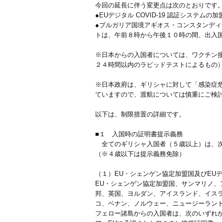
今回の延長に伴う変更点は次のとおりです
●EUデジタル COVID-19 認証シス
●ブルガリア国境アギオス・コンスタンデ
トは、午前８時から午後１０時の間、出入
※日本からの入国者については、ワクチン
２４時間以内のラピッドテストによるもの
※日本政府は、ギリシャに対して「感染症
ていますので、渡航については慎重にご検
以下は、制限措置の詳細です。
■１ 入国時の証明書提示義務
全てのギリシャ入国者（５歳以上）は、次
（※４歳以下は提示義務免除）
（１）EU・シェンゲン協定加盟国及びEUデ
EU・シェンゲン協定加盟国、サンマリノ
邦、英国、ヨルダン、アイスランド、イス
コ、ベナン、ノルウェー、ニュージーラン
フェロー諸島からの入国者は、次のいずれか一