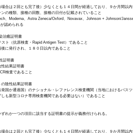
の場合は２回とも完了後）少なくとも１４日間が経過しており、９か月間以内
チンの種類、接種の回数、接種の日付が記載されていること
erna、Astra Zeneca/Oxford、Novavax、Johnson + Johnson/Janssen
harm等が認められる
染治癒証明書
抗原検査・Rapid Antigen Test）であること
過後に発行され、１８０日以内であること
性証明書
陰性結果証明書
CR検査であること
トの陰性結果証明書
出発国か通過国）のナショナル・レファレンス検査機関（当地におけるパスツ
ずしも新型コロナ専用検査機関である必要はない）であること
いずれか一つの項目に該当する証明書の提示が義務付けられる。
の場合は２回とも完了後）少なくとも１４日間が経過しており、９か月間以内