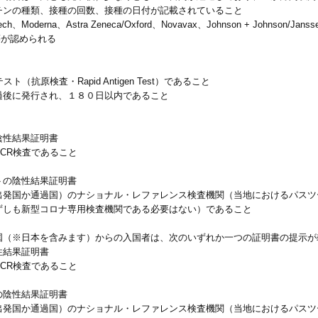
チンの種類、接種の回数、接種の日付が記載されていること
erna、Astra Zeneca/Oxford、Novavax、Johnson + Johnson/Janssen
harm等が認められる
抗原検査・Rapid Antigen Test）であること
過後に発行され、１８０日以内であること
陰性結果証明書
CR検査であること
トの陰性結果証明書
出発国か通過国）のナショナル・レファレンス検査機関（当地におけるパスツ
ずしも新型コロナ専用検査機関である必要はない）であること
国（※日本を含みます）からの入国者は、次のいずれか一つの証明書の提示が
性結果証明書
CR検査であること
の陰性結果証明書
出発国か通過国）のナショナル・レファレンス検査機関（当地におけるパスツ