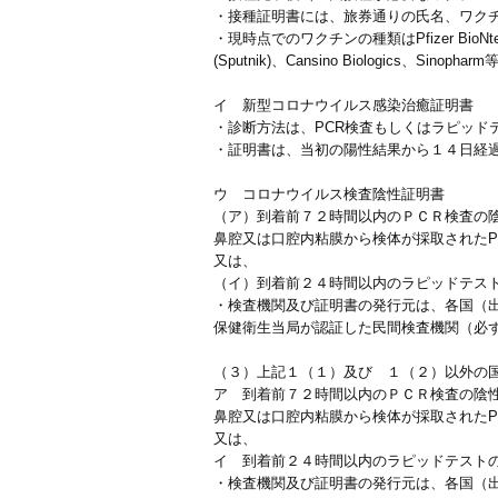
・接種証明書には、旅券通りの氏名、ワク
・現時点でのワクチンの種類はPfizer BioNtech、Mod
(Sputnik)、Cansino Biologics、Sinop
イ 新型コロナウイルス感染治癒証明書
・診断方法は、PCR検査もしくはラピッドテスト（
・証明書は、当初の陽性結果から１４日経
ウ コロナウイルス検査陰性証明書
（ア）到着前７２時間以内のＰＣＲ検査の
鼻腔又は口腔内粘膜から検体が採取されたP
又は、
（イ）到着前２４時間以内のラピッドテス
・検査機関及び証明書の発行元は、各国（
保健衛生当局が認証した民間検査機関（必
（３）上記１（１）及び １（２）以外の
ア 到着前７２時間以内のＰＣＲ検査の陰
鼻腔又は口腔内粘膜から検体が採取されたP
又は、
イ 到着前２４時間以内のラピッドテスト
・検査機関及び証明書の発行元は、各国（