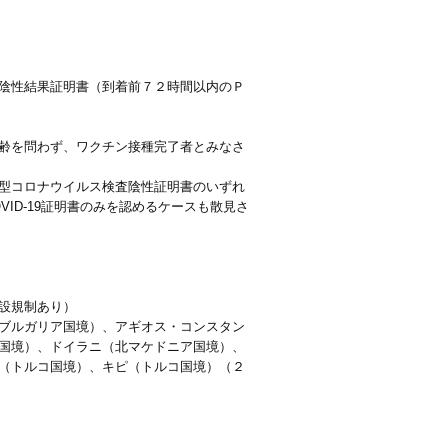
陰性結果証明書（到着前７２時間以内のＰ
齢を問わず、ワクチン接種完了者とみなさ
型コロナウイルス検査陰性証明書のいずれ
ID-19証明書のみを認めるケースも散見さ
設規制あり）
ブルガリア国境）、アギオス・コンスタン
国境）、ドイラニ（北マケドニア国境）、
（トルコ国境）、キピ（トルコ国境）（２