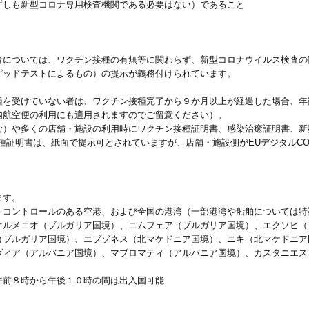
ずしも新型コロナ専用検査機関である必要はない）であること
者については、ワクチン接種の有無等に関わらず、新型コロナウイルス検査の
ピッドテストによるもの）の提示が義務付けられています。
種を受けていない者は、ワクチン接種完了から９か月以上が経過した場合、年
内航空便の利用にも適用されますのでご留意ください）。
む）や多くの店舗・施設の利用時にワクチン接種証明書、感染治癒証明書、新
種証明書は、紙面で提示可とされていますが、店舗・施設側がEUデジタルCOV
ます。
トコントロールのある空港、および全国の港湾（一部港湾や船舶については特
オルメニオ（ブルガリア国境）、ニムフェア（ブルガリア国境）、エクソヒ（
（ブルガリア国境）、エブゾネス（北マケドニア国境）、ニキ（北マケドニア
ヴィア（アルバニア国境）、マブロマティ（アルバニア国境）、カスタニエス
午前８時から午後１０時の間は出入国可能