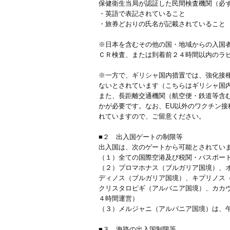
保健衛生当局が認証した民間検査機関（必
・英語で表記されていること
・旅券どおりの氏名が記載されていること
※日本を含むその他の国・地域からの入国
ＣＲ検査、または到着前２４時間以内のラ
※一方で、ギリシャ国内措置では、強化接
ないとされています（こちらはギリシャ国
また、長距離交通機関（航空便・鉄道等含
かが必要です。なお、EU以外のワクチン接
れていますので、ご留意ください。
■２ 出入国ゲートの制限等
出入国は、次のゲートから可能とされてい
（１）全ての国際空港及び税関・パスポー
（２）プロマホナス（ブルガリア国境）、
ディノス（ブルガリア国境）、キプリノス
クリスタロピギ（アルバニア国境）、カカ
４時間運営）
（３）メルジャニ（アルバニア国境）は、
■３ 海路の出入国制限等