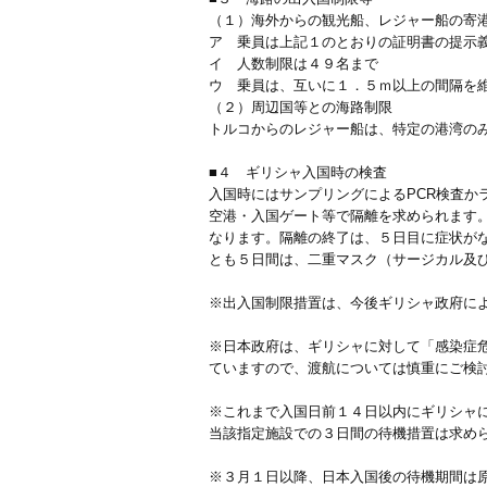
（１）海外からの観光船、レジャー船の寄
ア 乗員は上記１のとおりの証明書の提示
イ 人数制限は４９名まで
ウ 乗員は、互いに１．５ｍ以上の間隔を
（２）周辺国等との海路制限
トルコからのレジャー船は、特定の港湾の
■４ ギリシャ入国時の検査
入国時にはサンプリングによるPCR検査
空港・入国ゲート等で隔離を求められます
なります。隔離の終了は、５日目に症状が
とも５日間は、二重マスク（サージカル及び
※出入国制限措置は、今後ギリシャ政府に
※日本政府は、ギリシャに対して「感染症
ていますので、渡航については慎重にご検
※これまで入国日前１４日以内にギリシャ
当該指定施設での３日間の待機措置は求め
※３月１日以降、日本入国後の待機期間は