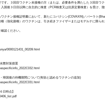
要です。３回目ワクチン未接種の方（または、必要条件を満たした３回目ワク
、入国後３日目以降に自主的に検査（PCR検査又は抗原定量検査）を受け、
。
クチン接種証明書において、新たにコバクシン(COVAXIN)／バーラト(Bha
接種（強化接種）のワクチンは、引き続きファイザーまたはモデルナに限られ
ご確認ください。
/bunya/0000121431_00209.html
な水際対策措置
easpecificinfo_2022C032.html
・帰国後の待機期間について(有効と認めるワクチンの追加)
easpecificinfo_2022C031.html
６日時点】
406_list.pdf