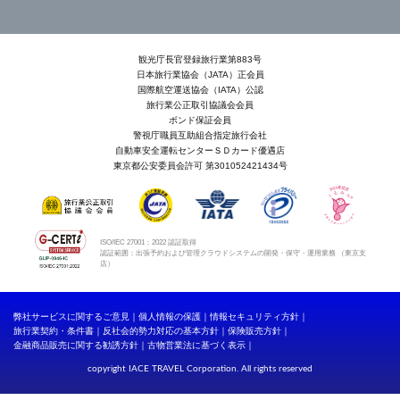
観光庁長官登録旅行業第883号
日本旅行業協会（JATA）正会員
国際航空運送協会（IATA）公認
旅行業公正取引協議会会員
ボンド保証会員
警視庁職員互助組合指定旅行会社
自動車安全運転センターＳＤカード優遇店
東京都公安委員会許可 第301052421434号
ISO/IEC 27001：2022 認証取得
認証範囲：出張予約および管理クラウドシステムの開発・保守・運用業務 （東京支
店）
弊社サービスに関するご意見
個人情報の保護
情報セキュリティ方針
旅行業契約・条件書
反社会的勢力対応の基本方針
保険販売方針
金融商品販売に関する勧誘方針
古物営業法に基づく表示
copyright IACE TRAVEL Corporation. All rights reserved