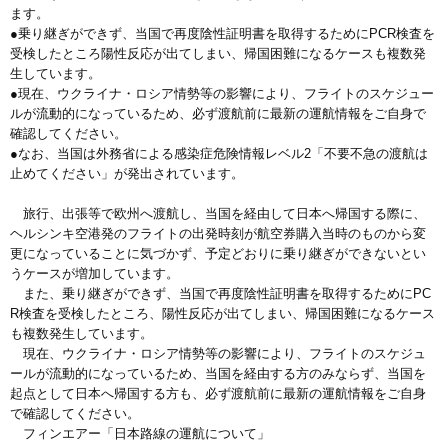
ます。
●乗り継ぎができず、当国で再度陰性証明書を取得するためにPCR検査を
受検したところ陽性反応が出てしまい、帰国困難になるケースも複数発
生しています。
●現在、ウクライナ・ロシア情勢等の影響により、フライトのスケジュー
ルが流動的になっているため、必ず渡航前に最新の運航情報をご自身で
確認してください。
●なお、当国は外務省による感染症危険情報レベル2「不要不急の渡航は
止めてください」が発出されています。
旅行、出張等で欧州へ渡航し、当国を経由して日本へ帰国する際に、
ヘルシンキ空港発のフライトの出発時刻が航空券購入当時のものから変
更になっていることに気づかず、予定どおりに乗り継ぎができないとい
うケースが増加しています。
また、乗り継ぎができず、当国で再度陰性証明書を取得するためにPC
R検査を受検したところ、陽性反応が出てしまい、帰国困難になるケース
も複数発生しています。
現在、ウクライナ・ロシア情勢等の影響により、フライトのスケジュ
ールが流動的になっているため、当国を経由する方のみならず、当国を
起点として日本へ帰国する方も、必ず渡航前に最新の運航情報をご自身
で確認してください。
フィンエアー「日本路線の運航について」