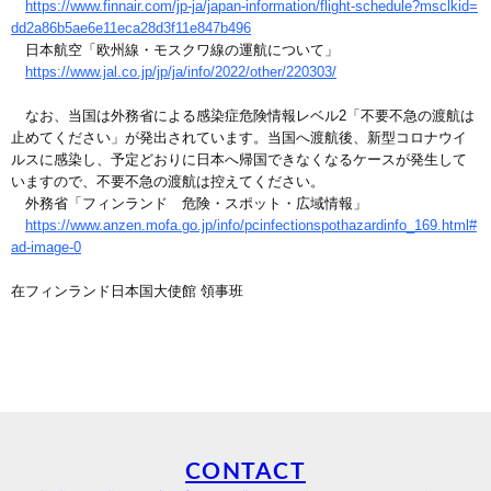
https://www.finnair.com/jp-ja/japan-information/flight-schedule?msclkid=
dd2a86b5ae6e11eca28d3f11e847b496
日本航空「欧州線・モスクワ線の運航について」
https://www.jal.co.jp/jp/ja/info/2022/other/220303/
なお、当国は外務省による感染症危険情報レベル2「不要不急の渡航は
止めてください」が発出されています。当国へ渡航後、新型コロナウイ
ルスに感染し、予定どおりに日本へ帰国できなくなるケースが発生して
いますので、不要不急の渡航は控えてください。
外務省「フィンランド 危険・スポット・広域情報」
https://www.anzen.mofa.go.jp/info/pcinfectionspothazardinfo_169.html#
ad-image-0
在フィンランド日本国大使館 領事班
CONTACT